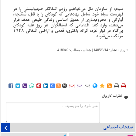
سوم: از سازمان ملل می‌خواهیم رژیم اشغالگر صهیونیستی را در
فهرست سیاه خود، شامل نهادهایی که کودکان را با قتل، شکنجه،
آوارگی و محروم‌سازی از حقوق اساسی زندگی طبیعی هدف قرار
می‌دهند، وارد کند؛ اقداماتی که اشغالگران هر روز علیه کودکان
بی‌گناه در نوار غزه، کرانه باختری، قدس و اراضی اشغالی ۱۹۴۸
مرتکب می‌شوند.
تاریخ انتشار:
1405/3/14
| شناسه مطلب: 418049















G
B
W
نظرات کاربران
صفحات اجتماعی