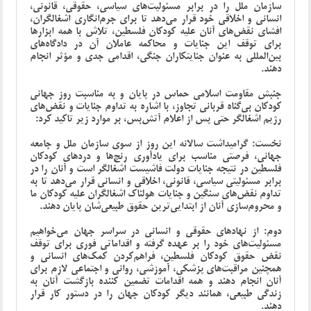
سازمان ملل را در برابر مسئولیت‌های سیاسی، حقوقی، قانونی،
انسانی و اخلاقی خود قرار می‌دهد تا برای جرم‌انگاری اشغالگران،
افشای نقض‌های آنان علیه کودکان فلسطین، تلاش با همه ابزارها
برای توقف این جنایات و محاکمه عاملان آن در دادگاه‌های
بین‌المللی به‌ عنوان جنایتکاران جنگی، اقدامی جدی و مؤثر انجام
دهند.
جنبش مقاومت اسلامی حماس در پایان و به مناسبت روز جهانی
کودکان بی‌گناه قربانی تجاوز، با اشاره به تداوم جنایات و نقض‌های
رژیم اشغالگر حتی پس از اعلام آتش‌بس، بر موارد زیر تاکید کرد:
نخست: گرامیداشت سالانه این روز از سوی سازمان ملل و جامعه
جهانی، فرصتی مناسب برای یادآوری رنج‌ها و دردهای کودکان
فلسطین در نتیجه جنایات دولت فاشیست اشغالگر است و آنان را در
برابر مسئولیتی سیاسی، قانونی، اخلاقی و انسانی قرار می‌دهد تا به
تداوم نقض‌های سنگین و جنایات هولناک اشغالگران علیه کودکان ما
و محروم‌سازی آنان از ابتدایی‌ترین حقوق طبیعی‌شان پایان دهند.
دوم: از نهادهای حقوقی و انسانی در سراسر جهان می‌خواهیم
مسئولیت‌های خود را بر عهده گرفته و اقداماتی فوری برای توقف
نقض حقوق کودکان فلسطین، فراهم‌کردن کمک‌های انسانی و
همچنین مراقبت‌های پزشکی، آموزشی، روانی و اجتماعی لازم برای
آنان انجام دهند و همه اقدامات تضمین‌ کننده بازگشت آنان به
زندگی طبیعی، همانند دیگر کودکان جهان را در دستور کار قرار
دهند.