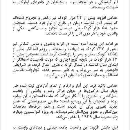
اثر گرسنگی و در نتیجه سرما و یخبندان در چادرهای آوارگان به
شهادت رسیده‌اند.
حماس افزود: بیش از ۴۴ هزار کودک نیز زخمی و مجروح شده‌اند
که بیشتر آنان نیازمند درمان در خارج از نوار غزه هستند. همچنین
حدود ۵۸ هزار کودک طی دو سال تجاوز و نسل‌کشی، یکی از
والدین خود یا هر دوی آنان را از دست داده‌اند.
در ادامه این بیانیه آمده است: در کرانه باختری و قدس اشغالی نیز
بیش از ۲۳۷ کودک به شهادت رسیده‌اند و رژیم اشغالگر بیش از
۱۶۵۵ کودک دختر و پسر را بازداشت کرده است. همچنین بیش از
۱۲ هزار کودک در نتیجه کوچ اجباری‌ که دولت فاشیست اشغالگر از
ابتدای سال گذشته در شمال کرانه باختری اعمال کرده، در شرایطی
فاجعه‌بار به سر می‌برند و به ‌طور مستمر هدف تجاوزات نظامیان
اشغالگر و حملات شهرک‌نشینان قرار می‌گیرند.
حماس تاکید کرد: این آمار و ارقام از تمام آمارهای ثبت ‌شده طی
چهار سال درگیری‌ها در جهان فراتر رفته و بخشی از واقعیت
نسل‌کشی و تجاوزی را آشکار می‌کند که ملت فلسطین با آن مواجه
بوده و همچنان با آن روبه‌رو است؛ جنایتی صهیونیستی که عصر
جدید نظیری برای آن ندیده است و همه عرف‌ها، معاهدات
بین‌المللی و حقوق بین‌الملل بشردوستانه، به ‌ویژه کنوانسیون چهارم
ژنو مصوب سال ۱۹۴۹ را نقض می‌کند.
این جنبش افزود: این وضعیت جامعه جهانی و نهادهای وابسته به