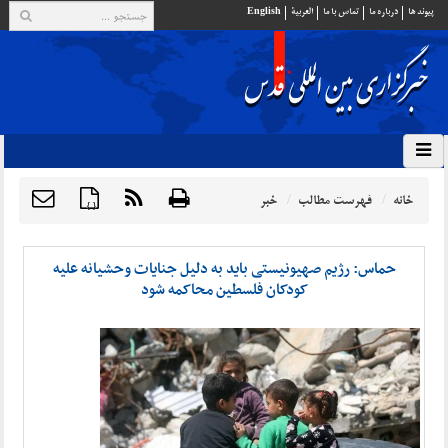
پيوند ها
درباره ما
تماس با ما
العربية
English
خانه
فهرست مطالب
خبر
{ }
حماس: رژیم صهیونیستی باید به ‌دلیل جنایات وحشیانه علیه
کودکان فلسطین محاکمه شود