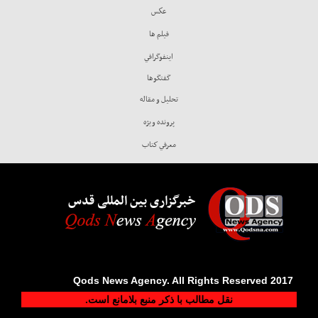
عكس
فيلم ها
اينفوگرافي
گفتگوها
تحليل و مقاله
پرونده ويژه
معرفي كتاب
خبرگزاری بین المللی قدس
2017 Qods News Agency. All Rights Reserved
نقل مطالب با ذکر منبع بلامانع است.