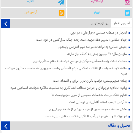
اینستاگرام
تلگرام
توییتر
آر اس اس
آخرین اخبار
پربازدیدترین
انفجار در منطقه صنعتی «جبل‌علی» در دبی
جهاد اسلامی: تشییع 112 شهید، سند زنده جنگ نسل‌کشی در غزه است
جنبش حماس: به توافقات مرحله دوم آتش‌بس پایبندیم
سازمان ملل: ۲۲ میلیون یمنی به کمک نیاز دارند
حمایت هیئت رئیسه مجلس خبرگان از مواضع عزتمندانه مقام معظم رهبری
بیانیه کمیته حمایت از انقلاب اسلامی مردم فلسطین ریاست جمهوری به مناسبت سالروز شهادت
هنیه
رسانه صهیونیستی: ترامپ نگران بازار انرژی و اقتصاد است
بیانیه اتحادیه نوجوانان و جوانان مخالف اشغالگری به مناسبت سالگرد شهادت اسماعیل هنیه
تداوم هتک‌حرمت مقدسات مسیحی از سوی صهیونیست ها
هاآرتص: ترامپ استاد لفاظی‌های توخالی است
پخش مستند «حمایت یمن از غزه» بزودی از شبکه پرس‌تی‌وی
نیویورک تایمز: هم‌پیمانان آمریکا نگران شکست مقابل ایران هستند
تحلیل و مقاله