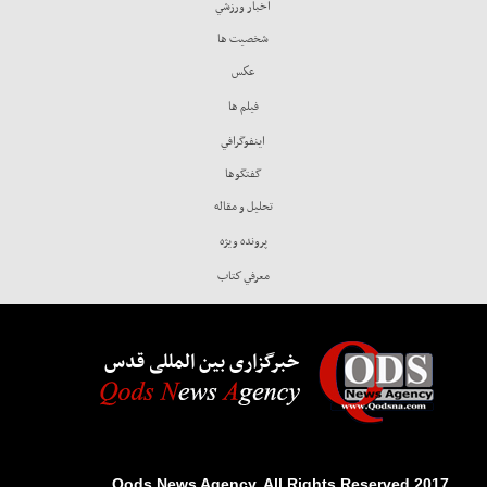
اخبار ورزشي
شخصيت ها
عكس
فيلم ها
اينفوگرافي
گفتگوها
تحليل و مقاله
پرونده ويژه
معرفي كتاب
خبرگزاری بین المللی قدس
2017 Qods News Agency. All Rights Reserved