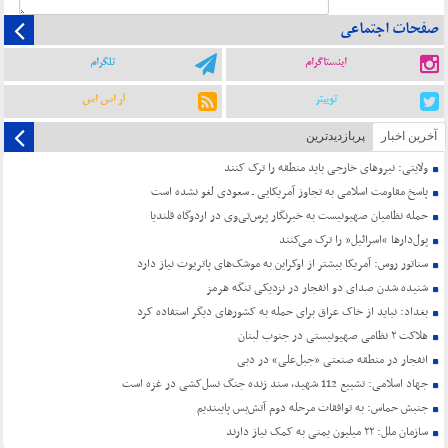
صفحات اجتماعی
اینستاگرام
تلگرام
توییتر
آر اس اس
آخرین اخبار
پربازدیدترین
ولایتی: نیروهای خارجی باید منطقه را ترک کنند
پاسخ مقاومت اسلامی به تجاوز آمریکایی ـ سعودی لغو نشده است
حمله نظامیان صهیونیست به خبرنگار پرس‌تی‌وی در اردوگاه قلندیا
پول‌دارها “اسرائیل” را ترک می‌کنند
سناتور روس: آمریکا بیشتر از اوکراین به موشک‌های پاتریوت نیاز دارد
شنیده شدن صدای دو انفجار در نزدیکی تنگه هرمز
بغداد: نباید از خاک عراق برای حمله به کشورهای دیگر استفاده کرد
هلاکت ۲ نظامی صهیونیستی در جنوب لبنان
انفجار در منطقه صنعتی «جبل‌علی» در دبی
جهاد اسلامی: تشییع 112 شهید، سند زنده جنگ نسل‌کشی در غزه است
جنبش حماس: به توافقات مرحله دوم آتش‌بس پایبندیم
سازمان ملل: ۲۲ میلیون یمنی به کمک نیاز دارند