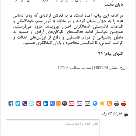
پایان دهند.
در ادامه این بیانیه آمده است: ما به فعالان آزاده‌ای که پیام انسانی
غزه را به جهان منتقل کردند و بر مقابله با تروریسم، خودکامگی و
اقدامات فاشیستی اشغالگران اصرار ورزیدند، درود می‌فرستیم.
همچنین خواستار ادامه فعالیت‌های ناوگان‌های آزادی و صمود به
منظور پشتیبانی از مردم فلسطین و دفاع از ارزش‌های عدالت و
کرامت انسانی، تا شکستن محاصره و پایان اشغالگری هستیم.
انتهای پیام/24
تاریخ انتشار:
1405/2/28
| شناسه مطلب: 417548















G
B
W
نظرات کاربران