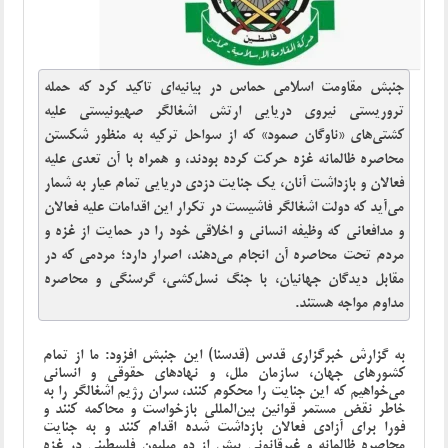
جنبش مقاومت اسلامی حماس در بیانیه‌ای تاکید کرد که حمله
تروریستی نیروی دریایی ارتش اشغالگر صهیونیستی علیه
کشتی‌های «ناوگان صمود» که از سواحل ترکیه به منظور شکستن
محاصره ظالمانه غزه حرکت کرده بودند، و همراه با آن تعدی علیه
فعالان و بازداشت آنان، یک جنایت دزدی دریایی تمام عیار به شمار
می‌آید که دولت اشغالگر فاشیست در تکرار این اقدامات علیه فعالان
و مدافعانی که وظیفه انسانی و اخلاقی خود را در حمایت از غزه و
مردم تحت محاصره آن انجام می‌دهند، اصرار دارد؛ مردمی که در
مقابل دیدگان جهانیان، با جنگ نسل‌کشی، گرسنگی و محاصره
مداوم مواجه هستند.
به گزارش خبرگزاری قدس (قدسنا) این جنبش افزود: ما از تمام
کشورهای جهان، سازمان ملل، و نهادهای حقوقی و انسانی
می‌خواهیم که این جنایت را محکوم کنند، سران رژیم اشغالگر را به
خاطر نقض مستمر قوانین بین‌المللی بازخواست و محاکمه کنند و
فورا برای آزادی فعالان بازداشت‌ شده اقدام کنند و به جنایت
محاصره ظالمانه و غیرقانونی بیش از دو میلیون فلسطینی در غزه