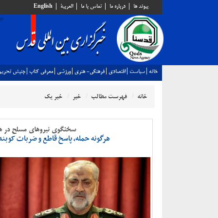
پيوند ها
درباره ما
تماس با ما
العربية
English
خانه
سياست
اقتصادي
فرهنگي- هنري
ورزشي
معرفي كتاب
جنبش تحريم
خانه
فهرست مطالب
خبر
خبر یک
سخنگوی نیروهای مسلح در هش
هرگونه حمله، پاسخ قاطع و ضربات کوبند