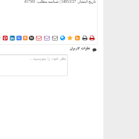
تاریخ انتشار:
1405/2/27
| شناسه مطلب: 417501











G
B
W
نظرات کاربران