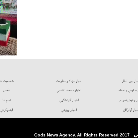
ار بين الملل
اخبار جهاد و مقاومت
شخصيت ها
 حقوقي و اسناد
اخبار مسجد الاقصي
عكس
ر جنبش تحريم
اخبار گردشگري
فيلم ها
بار آوارگان
اخبار ورزشي
اينفوگرافي
س
2017 Qods News Agency. All Rights Reserved