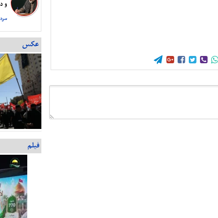
و دس
سردا
عکس





فیلم