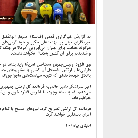
به گزارش خبرگزاری قدس (قدسنا) سردار ابوالفضل 
خبرنگاران مبنی بر تهدید‌های مکرر و یاوه گویی‌های 
هرگونه حماقت برای جبران بی‌آبرویی آمریکا در جنگ ت
و شدیدتر برای آن کشور به‌دنبال نخواهد داشت.
وی افزود: رئیس‌جمهور مستأصل آمریکا باید بداند در 
دارایی‌ها و ارتش مضمحل آن کشور با سناریو‌های جدید
باتلاق خودساخته‌ای که نتیجه سیاست‌های ماجراجویانه
امیر سرلشکر «امیر حاتمی» فرمانده کل ارتش جمهوری اس
می‌دهیم که با تمام وجود، تا آخرین قطره خون و ان‌ش
خواهیم داد.
فرمانده کل ارتش تصریح کرد: نیرو‌های مسلح با تمام 
ایران پاسداری خواهند کرد.
انتهای پیام/20