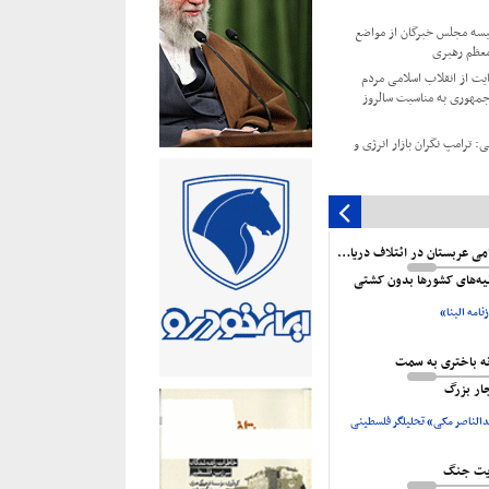
سه مجلس خبرگان از مواضع
معظم رهبری
ایت از انقلاب اسلامی مردم
مهوری به مناسبت سالروز
: ترامپ نگران بازار انرژی و
وجوانان و جوانان مخالف
اسبت سالگرد شهادت اسماعیل
ناکامی عربستان در ائتلاف دریایی
ت مقدسات مسیحی از سوی
نیه‌های کشورها بدون کشتی
ستاد لفاظی‌های توخالی است
نامه البنا»
یت یمن از غزه» بزودی از
نه باختری به سمت
م‌پیمانان آمریکا نگران شکست
جار بزرگ
د
الناصر مکی» تحلیلگر فلسطینی
یت جنگ