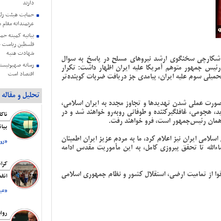
دارند
حمایت هیئت رئی
عزتمندانه مقام 
بیانیه کمیته حم
فلسطین ریاست ج
شهادت هنیه
شکارچی سخنگوی ارشد نیرو‌های مسلح در پاسخ به سوال
رسانه صهیونیستی
رئیس جمهور متوهم آمریکا علیه ایران اظهار داشت: تکرار
اقتصاد است
حمیلی سوم علیه ایران، پیامدی جز دریافت ضربات کوبنده‌تر
بیانیه اتحادیه ن
تحلیل و مقاله
اشغالگری به من
صورت عملی شدن تهدید‌ها و تجاوز مجدد به ایران اسلامی،
هنیه
، هجومی، غافلگیرکننده و طوفانی روبه‌رو خواهند شد و در
تداوم هتک‌حرم
 همان رئیس‌جمهور است، فرو خواهند رفت.
صهیونیست ها
بیا
هاآرتص: ترامپ ا
لامی ایران نیز اعلام کرد، ما به مردم عزیز ایران اطمینان
«روز
اءالله تا تحقق پیروزی کامل، به این مأموریت مقدس ادامه
پخش مستند «حما
شبکه پرس‌تی‌وی
کرا
نیویورک تایمز: ه
قوا از تمامیت ارضی، استقلال کشور و نظام جمهوری اسلامی
انف
مقابل ایران هستن
«عبد
روا