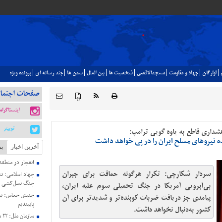
آوارگان
جهاد و مقاومت
مسجدالاقصي
شخصيت ها
بين الملل
سمن ها
چند رسانه اي
پرونده ويژه
صفحات اجتما
{ }
اینستاگرام
توییتر
داری قاطع به یاوه گویی ترامپ:
ه نیروهای مسلح ایران را در پی خواهد داشت
آخرین اخبار
پر
انفجار در منطق
سردار شکارچی: تکرار هرگونه حماقت برای جبران
جنگ نسل‌کشی د
بی‌آبرویی آمریکا در جنگ تحمیلی سوم علیه ایران،
جنبش حماس: به 
پیامدی جز دریافت ضربات کوبنده‌تر و شدیدتر برای آن
پایبندیم
کشور به‌دنبال نخواهد داشت.
سا