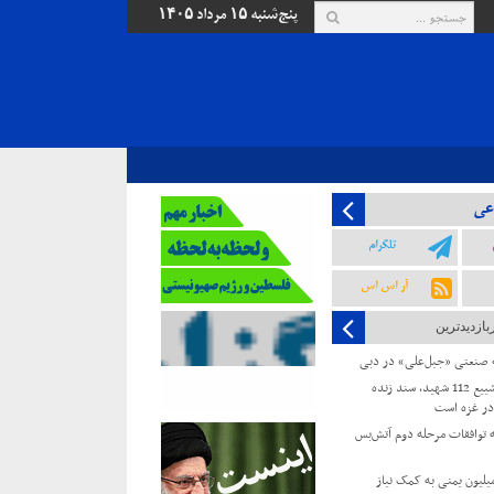
پنج‌شنبه ۱۵ مرداد ۱۴۰۵
عی
تلگرام
آر اس اس
بازدیدترین
ه صنعتی «جبل‌علی» در دبی
جهاد اسلامی: تشییع 112 شهید، سند زنده
ر غزه است
توافقات مرحله دوم آتش‌بس
زمان ملل: ۲۲ میلیون یمنی به کمک نیاز