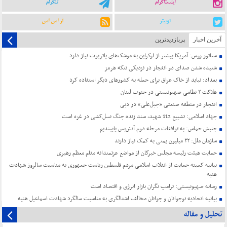
اینستاگرام
تلگرام
توییتر
آر اس اس
آخرین اخبار
پربازدیدترین
سناتور روس: آمریکا بیشتر از اوکراین به موشک‌های پاتریوت نیاز دارد
شنیده شدن صدای دو انفجار در نزدیکی تنگه هرمز
بغداد: نباید از خاک عراق برای حمله به کشورهای دیگر استفاده کرد
هلاکت ۲ نظامی صهیونیستی در جنوب لبنان
انفجار در منطقه صنعتی «جبل‌علی» در دبی
جهاد اسلامی: تشییع 112 شهید، سند زنده جنگ نسل‌کشی در غزه است
جنبش حماس: به توافقات مرحله دوم آتش‌بس پایبندیم
سازمان ملل: ۲۲ میلیون یمنی به کمک نیاز دارند
حمایت هیئت رئیسه مجلس خبرگان از مواضع عزتمندانه مقام معظم رهبری
بیانیه کمیته حمایت از انقلاب اسلامی مردم فلسطین ریاست جمهوری به مناسبت سالروز شهادت
هنیه
رسانه صهیونیستی: ترامپ نگران بازار انرژی و اقتصاد است
بیانیه اتحادیه نوجوانان و جوانان مخالف اشغالگری به مناسبت سالگرد شهادت اسماعیل هنیه
تحلیل و مقاله