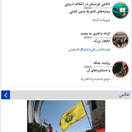
ناکامی عربستان در ائتلاف دریایی
بیانیه‌های کشورها بدون کشتی
«روزنامه البنا»
کرانه باختری به سمت
انفجار بزرگ
«عبدالناصر مکی» تحلیلگر فلسطینی
روایت جنگ
و دستاورد‌های آن
سردار «محمدرضا نقدی»
عکس