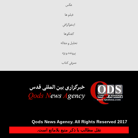
عكس
فيلم ها
اينفوگرافي
گفتگوها
تحليل و مقاله
پرونده ويژه
معرفي كتاب
خبرگزاری بین المللی قدس
2017 Qods News Agency. All Rights Reserved
نقل مطالب با ذکر منبع بلامانع است.