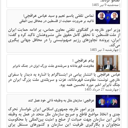
گفتگو کردند.
|
سه‌شنبه 9 تیر 1405
تماس تلفنی باسم نعیم و سید عباس عراقچی؛
تاکید بر ضرورت حمایت از فلسطین در محافل بین المللی
وزیر امور خارجه در گفتگوی تلفنی معاون حماس، بر ادامه حمایت ایران
از ملت فلسطین تا تحقق کامل حقوق ملی مشروعشان تاکید کرد و گفت:
ایران، پرونده تجاوز‌های رژیم صهیونیستی را در محافل جهانی پیگیری
می‌کند.
|
چهارشنبه 3 تیر 1405
پیام عراقچی ؛
مقاومت قهرمانانه و سربلندی ملت بزرگ ایران در جنگ نابرابر
عباس عراقچی با انتشار پیامی در اینستاگرام با اشاره به دیدار با سفرای
خارجی نوشت: مقاومت قهرمانانه، عزت و سربلندی ملت بزرگ ایران در
جنگ نابرابر اخیر مورد تحسین همه بود.
|
چهارشنبه 27 خرداد 1405
عراقچی: سازمان ملل به وظیفه ذاتی خود عمل کند
وزیر امور خارجه جمهوری اسلامی ایران خواستار تحرک
جدی و اتخاذ مواضع قاطع و صریح سازمان ملل متحد در عمل به وظیفه
ذاتی این سازمان جهت صیانت از صلح و امنیت بین‌المللی با محکومیت
متجاوزان و بکارگیری ظرفیت این سازمان و کشورهای مستقل برای