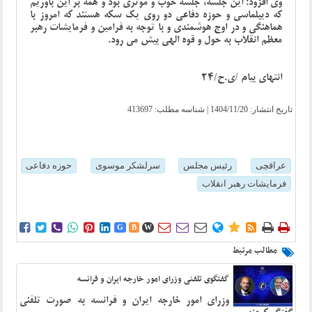
وی افزود: این جلسه، جلسه خوب و موثری بود و همه بر این باوریم
که دیپلماسی و حوزه دفاعی دو روی یک سکه هستند که امروز با
هماهنگی و در اوج هوشمندی و با توجه به فرامین و فرمایشات رهبر
معظم انقلاب به حول و قوه الهی پیش می رود.
انتهای پیام /ی.ح/24
تاریخ انتشار:
1404/11/20
| شناسه مطلب: 413697
عراقچی
رئیس مجلس
سرلشکر موسوی
حوزه دفاعی
فرمایشات رهبر انقلاب















G
B
W
مطالب مرتبط
گفتگوی تلفنی وزرای امور خارجه ایران و فرانسه
وزرای امور خارجه ایران و فرانسه به صورت تلفنی