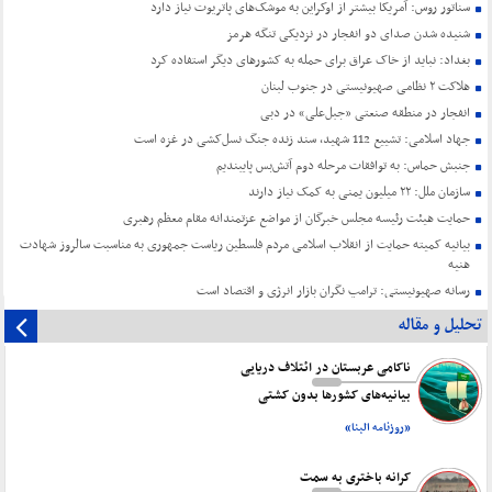
سناتور روس: آمریکا بیشتر از اوکراین به موشک‌های پاتریوت نیاز دارد
شنیده شدن صدای دو انفجار در نزدیکی تنگه هرمز
بغداد: نباید از خاک عراق برای حمله به کشورهای دیگر استفاده کرد
هلاکت ۲ نظامی صهیونیستی در جنوب لبنان
انفجار در منطقه صنعتی «جبل‌علی» در دبی
جهاد اسلامی: تشییع 112 شهید، سند زنده جنگ نسل‌کشی در غزه است
جنبش حماس: به توافقات مرحله دوم آتش‌بس پایبندیم
سازمان ملل: ۲۲ میلیون یمنی به کمک نیاز دارند
حمایت هیئت رئیسه مجلس خبرگان از مواضع عزتمندانه مقام معظم رهبری
بیانیه کمیته حمایت از انقلاب اسلامی مردم فلسطین ریاست جمهوری به مناسبت سالروز شهادت
هنیه
رسانه صهیونیستی: ترامپ نگران بازار انرژی و اقتصاد است
تحلیل و مقاله
ناکامی عربستان در ائتلاف دریایی
بیانیه‌های کشورها بدون کشتی
«روزنامه البنا»
کرانه باختری به سمت