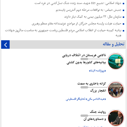
جهاد اسلامی: تشییع 112 شهید، سند زنده جنگ نسل‌کشی در غزه است
جنبش حماس: به توافقات مرحله دوم آتش‌بس پایبندیم
سازمان ملل: ۲۲ میلیون یمنی به کمک نیاز دارند
حمایت هیئت رئیسه مجلس خبرگان از مواضع عزتمندانه مقام معظم رهبری
بیانیه کمیته حمایت از انقلاب اسلامی مردم فلسطین ریاست جمهوری به مناسبت سالروز شهادت
هنیه
تحلیل و مقاله
ناکامی عربستان در ائتلاف دریایی
بیانیه‌های کشورها بدون کشتی
«روزنامه البنا»
کرانه باختری به سمت
انفجار بزرگ
«عبدالناصر مکی» تحلیلگر فلسطینی
روایت جنگ
و دستاورد‌های آن