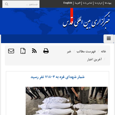
پيوند ها
درباره ما
تماس با ما
العربية
English
خانه
فهرست مطالب
خبر
{ }
آخرین اخبار
شمار شهدای غزه به ۷۱۸۰۳ نفر رسید