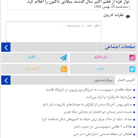
نوار غزه از هفتم اکتبر سال گذشته میلادی تاکنون را اعلام کرد.
|
سه‌شنبه 28 بهمن 1404
نظرات کاربران
صفحات اجتماعی
اینستاگرام
تلگرام
توییتر
آر اس اس
آخرین اخبار
پربازدیدترین
حمله نظامیان صهیونیست به خبرنگار پرس‌تی‌وی در اردوگاه قلندیا
پول‌دارها “اسرائیل” را ترک می‌کنند
سناتور روس: آمریکا بیشتر از اوکراین به موشک‌های پاتریوت نیاز دارد
شنیده شدن صدای دو انفجار در نزدیکی تنگه هرمز
بغداد: نباید از خاک عراق برای حمله به کشورهای دیگر استفاده کرد
هلاکت ۲ نظامی صهیونیستی در جنوب لبنان
انفجار در منطقه صنعتی «جبل‌علی» در دبی