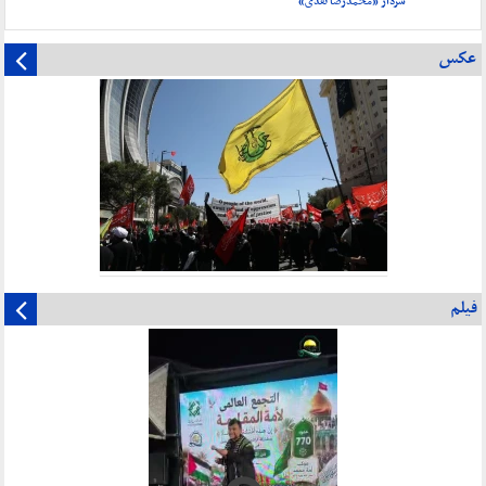
سردار «محمدرضا نقدی»
عکس
فیلم