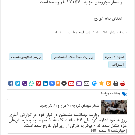
و شمار مجروحان نیز به ۱۷۱۵۷۰ نفر رسیده است.
انتهای پیام /ی.ح
تاریخ انتشار:
1404/11/14
| شناسه مطلب: 413531
شهدای غزه
وزارت بهداشت فلسطین
رژیم صخهیونیستی
اسرائیل















G
B
W
مطالب مرتبط
شمار شهدای غزه به ۷۲ هزار و ۸۲ نفر رسید
وزارت بهداشت فلسطین در نوار غزه در گزارش آماری
روزانه خود اعلام کرد طی ۲۴ ساعت گذشته ۹ شهید به بیمارستان‌های
غزه منتقل شده که ۶ پیکر به تازگی از زیر آوار خارج شده است.
|
چهارشنبه 6 اسفند 1404