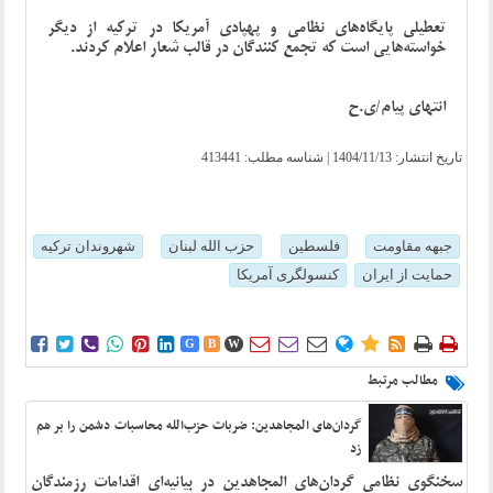
تعطیلی پایگاه‌های نظامی و پهپادی آمریکا در ترکیه از دیگر
خواسته‌هایی است که تجمع کنندگان در قالب شعار اعلام کردند.
انتهای پیام/ی.ح
تاریخ انتشار:
1404/11/13
| شناسه مطلب: 413441
جبهه مقاومت
فلسطین
حزب الله لبنان
شهروندان ترکیه
حمایت از ایران
کنسولگری آمریکا















G
B
W
مطالب مرتبط
گردان‌های المجاهدین: ضربات حزب‌الله محاسبات دشمن را بر هم
زد
سخنگوی نظامی گردان‌های المجاهدین در بیانیه‌ای اقدامات رزمندگان