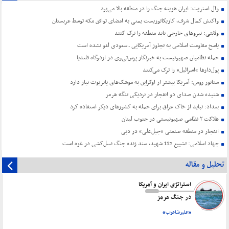
وال استریت: ایران هزینه جنگ را در منطقه بالا می‌برد
واکنش کمال شرف، کاریکاتوریست یمنی به امضای توافق مکه توسط عربستان
ولایتی: نیروهای خارجی باید منطقه را ترک کنند
پاسخ مقاومت اسلامی به تجاوز آمریکایی ـ سعودی لغو نشده است
حمله نظامیان صهیونیست به خبرنگار پرس‌تی‌وی در اردوگاه قلندیا
پول‌دارها “اسرائیل” را ترک می‌کنند
سناتور روس: آمریکا بیشتر از اوکراین به موشک‌های پاتریوت نیاز دارد
شنیده شدن صدای دو انفجار در نزدیکی تنگه هرمز
بغداد: نباید از خاک عراق برای حمله به کشورهای دیگر استفاده کرد
هلاکت ۲ نظامی صهیونیستی در جنوب لبنان
انفجار در منطقه صنعتی «جبل‌علی» در دبی
جهاد اسلامی: تشییع 112 شهید، سند زنده جنگ نسل‌کشی در غزه است
تحلیل و مقاله
استراتژی ایران و آمریکا
در جنگ هرمز
«علیرضاعرب»