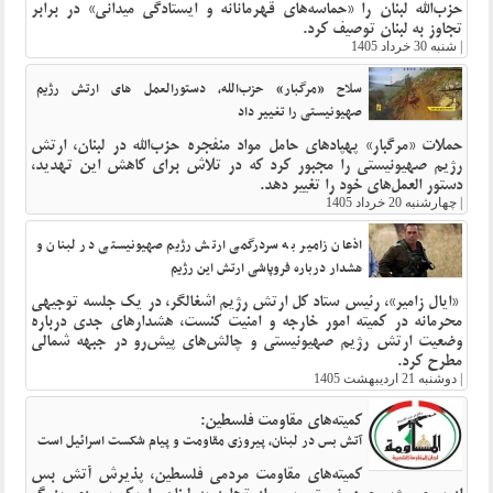
حزب‌الله لبنان را «حماسه‌های قهرمانانه و ایستادگی میدانی» در برابر
تجاوز به لبنان توصیف کرد.
|
شنبه 30 خرداد 1405
سلاح «مرگبار» حزب‌الله، دستورالعمل های ارتش رژیم
صهیونیستی را تغییر داد
حملات «مرگبار» پهپادهای حامل مواد منفجره حزب‌الله در لبنان، ارتش
رژیم صهیونیستی را مجبور کرد که در تلاش برای کاهش این تهدید،
دستور العمل‌های خود را تغییر دهد.
|
چهارشنبه 20 خرداد 1405
اذعان زامیر به سردرگمی ارتش رژیم صهیونیستی در لبنان و
هشدار درباره فروپاشی ارتش این رژیم
«ایال زامیر»، رئیس ستاد کل ارتش رژیم اشغالگر، در یک جلسه توجیهی
محرمانه در کمیته امور خارجه و امنیت کنست، هشدارهای جدی درباره
وضعیت ارتش رژیم صهیونیستی و چالش‌های پیش‌رو در جبهه شمالی
مطرح کرد.
|
دوشنبه 21 اردیبهشت 1405
کمیته‌های مقاومت فلسطین:
آتش بس در لبنان، پیروزی مقاومت و پیام شکست اسرائیل است
کمیته‌های مقاومت مردمی فلسطین، پذیرش آتش بس