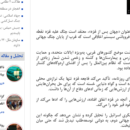
هلاکت ۲ نظامی صهیونیستی در جنوب لبنان
انفجار در منطق
جنگ نسل‌کشی د
جنبش حماس: به 
 عنوان «جهان پس از غزه»، معتقد است جنگ علیه غزه نقطه
پایبندیم
روپاشی سیستم اخلاقی‌ است که غرب از پایان جنگ جهانی
سا
دارند
وشت موضع کشورهای غربی، به‌ویژه ایالات متحده، و حمایت
حمایت هیئت رئی
تحلیل و مقاله
ارس و بیمارستان‌ها و کشته و زخمی شدن شمار زیادی از
عزتمندانه مقام 
ت که نظام بین‌الملل را پس از افشای اردوگاه‌های کشتار
بیانیه کمیته حم
اده بود.
فلسطین ریاست ج
بیا
شهادت هنیه
ای روزنامه، تأکید می‌کند فاجعه غزه تنها یک تراژدی محلی
رسانه صهیونیستی
نده است و گواه دنیایی خسته است که برای حل بحران‌هایش
«روز
اقتصاد است
ز ارزش‌هایی که زمانی ادعای دفاع از آن‌ها را داشت.
بیانیه اتحادیه ن
کرا
چه در غزه اتفاق افتاده، ارزش‌هایی را که ادعا می‌کند از
اشغالگری به من
انف
ود قبر خود را می‌کند.
هنیه
«عبد
ری اسرائیل را تحلیل کرده و نشان می‌دهد که چگونه این
هانی دوم، به دولتی توسعه‌طلب تبدیل شد که حتی میان
گیخت.
روا