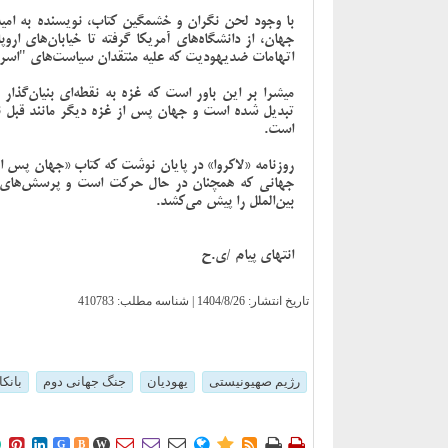
با وجود لحن نگران و خشمگین کتاب، نویسنده به امید
جهان، از دانشگاه‌های آمریکا گرفته تا خیابان‌های ا
اتهامات ضدیهودیت که علیه منتقدان سیاست‌های "اسرائ
تبدیل شده است و جهان پس از غزه دیگر مانند قبل نخو
است.
روزنامه «لاکروا» در پایان نوشت که کتاب «جهان پس از
جهانی که همچنان در حال حرکت است و پرسش‌های بن
بین‌الملل را پیش می‌کشد.
انتهای پیام /ی.ح
تاریخ انتشار:
1404/8/26
| شناسه مطلب: 410783
رژیم صهیونیستی
یهودیان
جنگ جهانی دوم
بانک











G
B
W