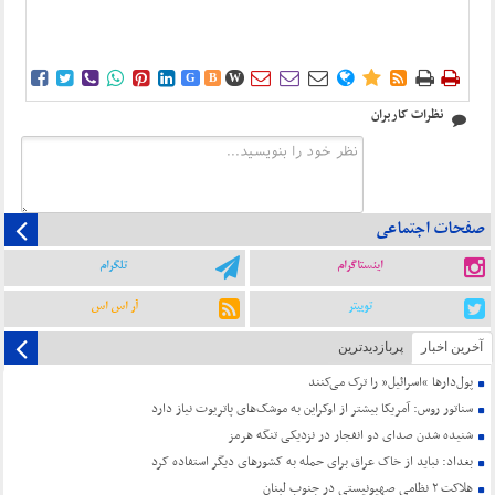















G
B
W
نظرات کاربران
صفحات اجتماعی
اینستاگرام
تلگرام
توییتر
آر اس اس
آخرین اخبار
پربازدیدترین
پول‌دارها “اسرائیل” را ترک می‌کنند
سناتور روس: آمریکا بیشتر از اوکراین به موشک‌های پاتریوت نیاز دارد
شنیده شدن صدای دو انفجار در نزدیکی تنگه هرمز
بغداد: نباید از خاک عراق برای حمله به کشورهای دیگر استفاده کرد
هلاکت ۲ نظامی صهیونیستی در جنوب لبنان