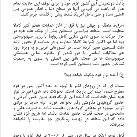
باعث دولتمردان این کشور عزم خود را برای توقف این جنایت تمام
عیار که باعث بی آبرویی آنها در سطح دنیا و افکار عمومی بین
المللی شده و حتی داخل آمریکا شده، بیش از گذشته جزم کنند.
شرایط منطقه و جهان نیز با قبل از آغاز عملیات هفتم اکتبر کاملا
متفاوت است. منطقه پیرامونی فلسطین پیش از جنگ علیه غزه در
حال حرکت به سوی عادی سازی کامل روابط با رژیم صهیونیستی
بود اما هم اکنون شرایط کاملا متفاوت و در حمایت از حقوق اولیه
ملت فلسطین تغییر کرده است. در کشورهای غربی و به ویژه اروپا
هم مطالبات اساسی با دور شدن از مظلوم نمایی همیشگی
صهیونیست ها در صحنه های بین المللی به سوی به رسمیت
شناختن حقوق ملت فلسطین تغییر کرده است.
ج) آینده نوار غزه چگونه خواهد بود؟
مساله ای که در روزهای اخیر با توجه به مفاد آتش بس در غزه
مطرح شده، آینده این باریکه است. تحولات دهه های اخیر در نوار
غزه نشان داده است که آینده این باریکه قطعا بدون نقش آفرینی و
حضور گروههای مقاومتی رقم نخواهد خورد. البته شاید بر مبنای
توافق موجود در مقطعی گروه های مقاومت شاید به صورت علنی و
مشخص در صحنه قدرت حضور نداشته باشند اما تاریخ غزه نشان
داده که این منطقه در نهایت رویکردی جز مقاومت را نخواهد
پذیرفت.
قابل توجه اینکه در سال های پیش از 2006 در نوار غزه با وجود