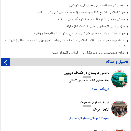
انفجار در منطقه صنعتی «جبل‌علی» در دبی
جهاد اسلامی: تشییع 112 شهید، سند زنده جنگ نسل‌کشی در غزه است
جنبش حماس: به توافقات مرحله دوم آتش‌بس پایبندیم
سازمان ملل: ۲۲ میلیون یمنی به کمک نیاز دارند
حمایت هیئت رئیسه مجلس خبرگان از مواضع عزتمندانه مقام معظم رهبری
بیانیه کمیته حمایت از انقلاب اسلامی مردم فلسطین ریاست جمهوری به مناسبت سالروز شهادت
هنیه
رسانه صهیونیستی: ترامپ نگران بازار انرژی و اقتصاد است
تحلیل و مقاله
ناکامی عربستان در ائتلاف دریایی
بیانیه‌های کشورها بدون کشتی
«روزنامه البنا»
کرانه باختری به سمت
انفجار بزرگ
«عبدالناصر مکی» تحلیلگر فلسطینی