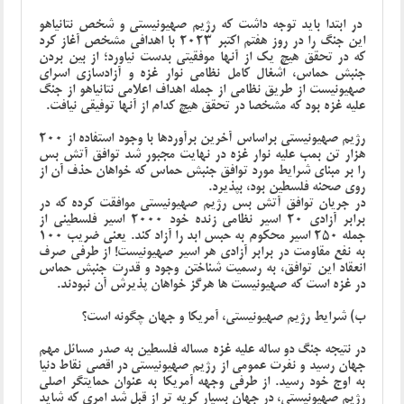
در ابتدا باید توجه داشت که رژیم صهیونیستی و شخص نتانیاهو
این جنگ را در روز هفتم اکتبر 2023 با اهدافی مشخص آغاز کرد
که در تحقق هیچ یک از آنها موفقیتی بدست نیاورد؛ از بین بردن
جنبش حماس، اشغال کامل نظامی نوار غزه و آزادسازی اسرای
صهیونیست از طریق نظامی از جمله اهداف اعلامی نتانیاهو از جنگ
علیه غزه بود که مشخصا در تحقق هیچ کدام از آنها توفیقی نیافت.
رژیم صهیونیستی براساس آخرین برآوردها با وجود استفاده از 200
هزار تن بمب علیه نوار غزه در نهایت مجبور شد توافق آتش بس
را بر مبنای شرایط مورد توافق جنبش حماس که خواهان حذف آن از
روی صحنه فلسطین بود، بپذیرد.
در جریان توافق آتش بس رژیم صهیونیستی موافقت کرده که در
برابر آزادی 20 اسیر نظامی زنده خود 2000 اسیر فلسطینی از
جمله 250 اسیر محکوم به حبس ابد را آزاد کند. یعنی ضریب 100
به نفع مقاومت در برابر آزادی هر اسیر صهیونیست! از طرفی صرف
انعقاد این توافق، به رسمیت شناختن وجود و قدرت جنبش حماس
در غزه است که صهیونیست ها هرگز خواهان پذیرش آن نبودند.
ب) شرایط رژیم صهیونیستی، آمریکا و جهان چگونه است؟
در نتیجه جنگ دو ساله علیه غزه مساله فلسطین به صدر مسائل مهم
جهان رسید و نفرت عمومی از رژیم صهیونیستی در اقصی نقاط دنیا
به اوج خود رسید. از طرفی وجهه آمریکا به عنوان حمایتگر اصلی
رژیم صهیونیستی، در جهان بسیار کریه تر از قبل شد امری که شاید