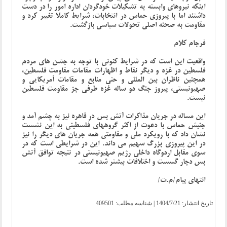
اینکه نیروهای وابسته به تشکیلات خودگردان اداره امور را در دست
داشتند اما با پیروزی حماس در انتخابات، شرایط کاملا تغییر کرد و
مقاومت به صحنه اصلی تحولات سیاسی بازگشت.
فرجام کلام
واقعیت این است که در شرایط کنونی با توجه به جشن های مردم
فلسطین در غزه و دیگر نقاط و اظهارات مقامات مقاومت فلسطین،
همچنین ناظران بین المللی و حتی منابع و مقامات آمریکایی و
صهیونیستی، پیروز جنگ دو ساله غزه طرفی جز مقاومت فلسطین
نیست.
این مساله در جریان مذاکرات آتش بس در قاهره نیز به چشم آمد و
جنبش حماس با دعوت از اکثر گروههای فلسطینی به این نشست
نشان داد که با رویکرد ملی و مقاومتی همه جریان های دیگر را نیز
در این پیروزی بزرگ سهیم می داند. این در شرایطی است که در
سوی مقابل اردوگاه داخلی رژیم صهیونیستی در نتیجه توافق آتش
بس دچار گسست و اختلافات بیشتر شده است.
انتهای پیام/م.ت/
تاریخ انتشار:
1404/7/21
| شناسه مطلب: 409501