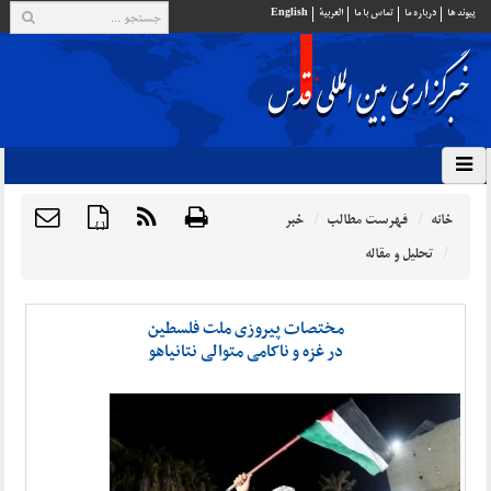
پيوند ها
درباره ما
تماس با ما
العربية
English
خانه
فهرست مطالب
خبر
{ }
تحلیل و مقاله
مختصات پیروزی ملت فلسطین
در غزه و ناکامی‌ متوالی نتانیاهو