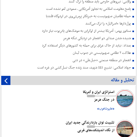
ولایتی: نیروهای خارجی باید منطقه را ترک کنند
پاسخ مقاومت اسلامی به تجاوز آمریکایی ـ سعودی لغو نشده است
حمله نظامیان صهیونیست به خبرنگار پرس‌تی‌وی در اردوگاه قلندیا
پول‌دارها “اسرائیل” را ترک می‌کنند
سناتور روس: آمریکا بیشتر از اوکراین به موشک‌های پاتریوت نیاز دارد
شنیده شدن صدای دو انفجار در نزدیکی تنگه هرمز
بغداد: نباید از خاک عراق برای حمله به کشورهای دیگر استفاده کرد
هلاکت ۲ نظامی صهیونیستی در جنوب لبنان
انفجار در منطقه صنعتی «جبل‌علی» در دبی
جهاد اسلامی: تشییع 112 شهید، سند زنده جنگ نسل‌کشی در غزه است
تحلیل و مقاله
استراتژی ایران و آمریکا
در جنگ هرمز
«علیرضاعرب»
تثبیت توان بازدارندگی جدید ایران
از نگاه اندیشکده‌های غربی