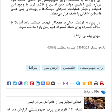
این روزنامه به شکست رژیم صهیونیستی در تحقق اهداف خود
درباره ترور اعضای دولت یمن اذعان و تاکید کرد: با وجود این
عملیات و دیگر عملیات‌ها همچنان موشک‌ها و پهپادهای یمن عمق
فلسطین اشغالی را هدف قرار می‌دهند.
این روزنامه نوشت: یمنی‌ها همچنان تهدید هستند. باید آمریکا با
ائتلاف گسترده برای حمله گسترده علیه یمن وارد مداخله شود.
انتهای پیام/ی.ح/26
تاریخ انتشار:
1404/6/23
| شناسه مطلب: 408342
رژیم صهیونیستی
فلسطین
ارتش یمن
اسرائیل















G
B
W
مطالب مرتبط
آشفتگی اسرائیل پس از اعلام آتش بس در لبنان
شبکه ۱۴ تلویزیون رژیم صهیونیستی گزارش داد که