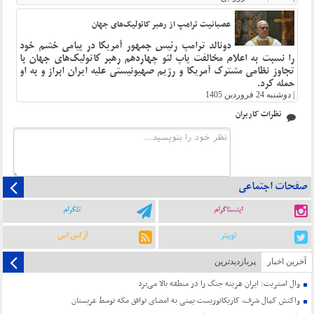
عصبانیت ترامپ از رهبر کاتولیک‌های جهان
دونالد ترامپ رئیس جمهور آمریکا در پیامی خشم خود
را نسبت به اعلام مخالفت پاپ لئو چهاردهم رهبر کاتولیک‌های جهان با
تجاوز نظامی مشترک آمریکا و رژیم صهیونیستی علیه ایران ابراز و به او
حمله کرد.
|
دوشنبه 24 فروردین 1405
نظرات کاربران
صفحات اجتماعی
اینستاگرام
تلگرام
توییتر
آر اس اس
آخرین اخبار
پربازدیدترین
وال استریت: ایران هزینه جنگ را در منطقه بالا می‌برد
واکنش کمال شرف، کاریکاتوریست یمنی به امضای توافق مکه توسط عربستان