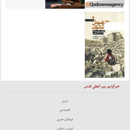
خبرگزاری بین المللی قدس
اخبار
اقتصادي
فرهنگي-هنري
امنيتي-دفاعي