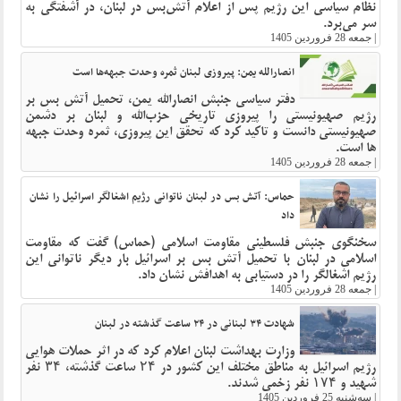
نظام سیاسی این رژیم پس از اعلام آتش‌بس در لبنان، در آشفتگی به
سر می‌برد.
|
جمعه 28 فروردین 1405
انصارالله یمن: پیروزی لبنان ثمره وحدت جبهه‌ها است
دفتر سیاسی جنبش انصارالله یمن، تحمیل آتش بس بر
رژیم صهیونیستی را پیروزی تاریخی حزب‌الله و لبنان بر دشمن
صهیونیستی دانست و تاکید کرد که تحقق این پیروزی، ثمره وحدت جبهه
ها است.
|
جمعه 28 فروردین 1405
حماس: آتش بس در لبنان ناتوانی رژیم اشغالگر اسرائیل را نشان
داد
سخنگوی جنبش فلسطینی مقاومت اسلامی (حماس) گفت که مقاومت
اسلامی در لبنان با تحمیل آتش بس بر اسرائیل بار دیگر ناتوانی این
رژیم اشغالگر را در دستیابی به اهدافش نشان داد.
|
جمعه 28 فروردین 1405
شهادت ۳۴ لبنانی در ۲۴ ساعت گذشته در لبنان
وزارت بهداشت لبنان اعلام کرد که در اثر حملات هوایی
رژیم اسرائیل به مناطق مختلف این کشور در ۲۴ ساعت گذشته، ۳۴ نفر
شهید و ۱۷۴ نفر زخمی شدند.
|
سه‌شنبه 25 فروردین 1405