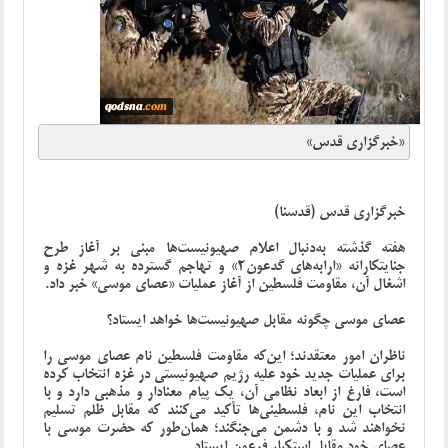
«خبرگزاری قدس»
خبرگزاری قدس (قدسنا)
هفته گذشته به‌دنبال اعلام صهیونیست‌ها مبنی بر آغاز طرح
جنایتکارانه «ارابه‌های گدعون2» و تهاجم گسترده به شهر غزه و
اشغال آن، مقاومت فلسطین از آغاز عملیات «عصای موسی» خبر داد.
عصای موسی چگونه مقابل صهیونیست‌ها خواهد ایستاد؟
ناظران امور معتقدند؛ این‌که مقاومت فلسطین نام عصای موسی را
برای عملیات جدید خود علیه رژیم صهیونیستی در غزه انتخاب کرده
است، فارغ از ابعاد نظامی آن، یک پیام معنادار و مذهبی دارد و با
انتخاب این نام، فلسطینی‌ها تأکید می‌کنند که مقابل ظلم تسلیم
نخواهند شد و با دشمن می‌جنگند؛ همان‌طور که حضرت موسی با
عصای خود مقابل استکبار فرعون ایستاد.