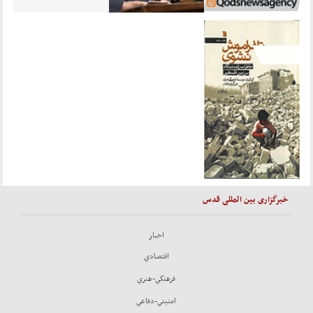
خبرگزاری بین المللی قدس
اخبار
اقتصادي
فرهنگي-هنري
امنيتي-دفاعي