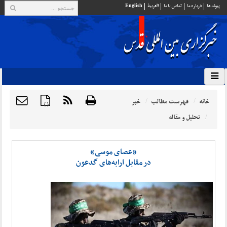
پيوند ها
درباره ما
تماس با ما
العربية
English
خانه
فهرست مطالب
خبر
{ }
تحلیل و مقاله
«عصای موسی»
در مقابل ارابه‌های گدعون