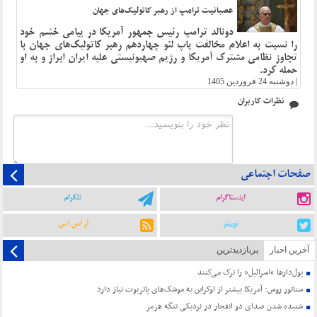
عصبانیت ترامپ از رهبر کاتولیک‌های جهان
دونالد ترامپ رئیس جمهور آمریکا در پیامی خشم خود
را نسبت به اعلام مخالفت پاپ لئو چهاردهم رهبر کاتولیک‌های جهان با
تجاوز نظامی مشترک آمریکا و رژیم صهیونیستی علیه ایران ابراز و به او
حمله کرد.
|
دوشنبه 24 فروردین 1405
نظرات کاربران
صفحات اجتماعی
اینستاگرام
تلگرام
توییتر
آر اس اس
آخرین اخبار
پربازدیدترین
پول‌دارها “اسرائیل” را ترک می‌کنند
سناتور روس: آمریکا بیشتر از اوکراین به موشک‌های پاتریوت نیاز دارد
شنیده شدن صدای دو انفجار در نزدیکی تنگه هرمز