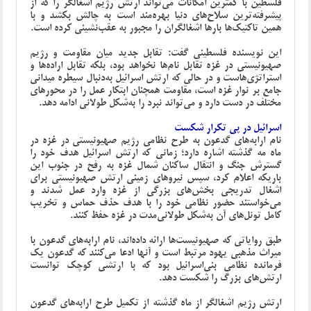
فلسطین با کمترین امکانات می‌تواند ارتش رژیم اشغالگر را که از
پیشرفته‌ترین سلاح‌های دنیا بهره‌مند است به چالش بکشد و با
همین تاکتیک‌ها بارها اشغالگران را مجبور به عقب‌نشینی کرده است.
این نویسنده فلسطینی گفت: تقابل جدید میان مقاومت و رژیم
صهیونیستی در غزه تقابل نام‌ها نخواهد بود، بلکه تقابل اراده‌ها و
استراتژی‌هاست و در حالی که ارتش اسرائیل به‌دنبال سیطره میدانی
جامع بر نوار غزه است، مقاومت همچنان ابتکار عمل را در محورهای
مختلف در دست دارد و می‌تواند نبرد را به‌شکل طولانی ادامه دهد.
اسرائیل در پی تکرار شکست
نام ارابه‌های گدعون به طرح نظامی رژیم صهیونیستی در غزه در
ماه مه گذشته اشاره دارد؛ زمانی که ارتش اسرائیل هدف خود را
گسترش جنگ و انتقال ساکنان شمال غزه به رفح در جنوب این
باریکه اعلام کرد، سپس نیروهای زمینی ارتش صهیونیستی برای
اشغال تدریجی بخش‌های بزرگی از غزه وارد عمل شدند و
می‌خواستند حضور نظامی خود را با هدف حذف حماس و تخریب
کامل تونل‌های آن به‌شکل طولانی‌مدت در غزه حفظ کنند.
طبق روایاتی که صهیونیست‌ها ارائه داده‌اند، نام ارابه‌های گدعون با
میراث مذهبی یهود مرتبط است و آنها ادعا می‌کنند که گدعون یک
فرمانده نظامی بنی‌اسرائیل بود که با ارتشی کوچک توانست
ارتش‌های بزرگ را شکست دهد.
ارتش رژیم اشغالگر از ماه گذشته از تکمیل طرح ارابه‌های گدعون