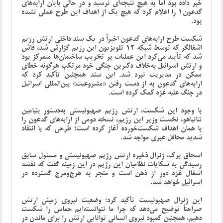
خبر داده بود اما به هیچ نتیجه‌ای نرسید و در حالی پایان ارابه‌های
گدعون1 را اعلام کرد که هیچ یک از اهداف این طرح عملی نشده
بود.
شکست طرح ارابه‌های گدعون اخیراً در یک سند داخلی ارتش رژیم
اشغالگر که توسط شبکه 12 تلویزیون این رژیم گزارش شد، فاش
شد که تأیید می‌کرد این عملیات بر تخریب ساختمان‌ها متمرکز بود
و ارتش اسرائیل به‌خلاف دکترین جنگی خود مرتکب هرگونه خطای
ممکن در مدیریت نبرد شد. این سند همچنین تأکید کرد که
ارابه‌های گدعون به از دست رفتن «مشروعیت» بین‌المللی اسرائیل
در جنگ علیه غزه کمک کرده است.
با وجود این شکست، ارتش رژیم صهیونیستی به‌دستور بنیامین
نتانیاهو، نخست وزیر این رژیم، نسخه دومی از ارابه‌های گدعون را
با همان اهداف شکست‌خورده آغاز کرده است؛ طرحی که با انتقاد
شدید محافل عبری مواجه شد.
اسحاق برک، ژنرال ذخیره ارتش رژیم صهیونیستی و مسئول سابق
رسیدگی به شکایات نظامیان این رژیم در این زمینه گفت که نقشه
اشغال غزه دور از ذهن است و منجر به هرج‌ومرج گسترده در
اسرائیل خواهد شد.
این ژنرال صهیونیست تأکید کرد: وضعیت نیروی زمینی ارتش
صراحتاً توضیح می‌دهد که چرا ما نتوانسته‌ایم حماس را شکست
دهیم، همچنین کمبود نیروی انسانی توانایی ارتش را برای ماندن در