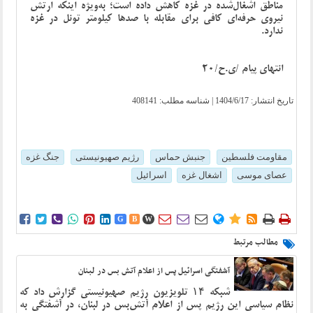
مناطق اشغال‌شده در غزه کاهش داده است؛ به‌ویژه اینکه ارتش
نیروی حرفه‌ای کافی برای مقابله با صدها کیلومتر تونل در غزه
ندارد.
انتهای پیام /ی.ح/20
تاریخ انتشار:
1404/6/17
| شناسه مطلب: 408141
مقاومت فلسطین
جنبش حماس
رژیم صهیونیستی
جنگ غزه
عصای موسی
اشغال غزه
اسرائیل















G
B
W
مطالب مرتبط
آشفتگی اسرائیل پس از اعلام آتش بس در لبنان
شبکه ۱۴ تلویزیون رژیم صهیونیستی گزارش داد که
نظام سیاسی این رژیم پس از اعلام آتش‌بس در لبنان، در آشفتگی به