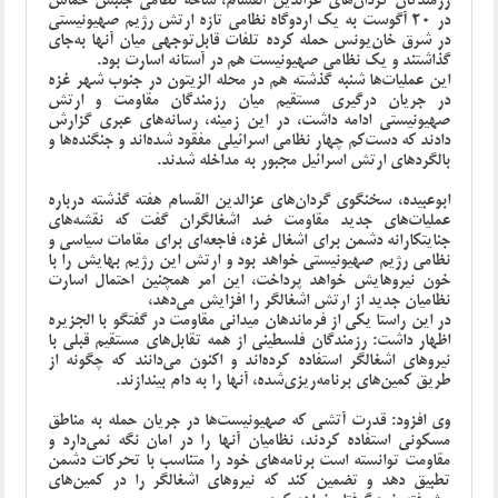
رزمندگان گردان‌های عزالدین القسام، شاخه نظامی جنبش حماس
در 20 آگوست به یک اردوگاه نظامی تازه ارتش رژیم صهیونیستی
در شرق خان‌یونس حمله کرده تلفات قابل‌توجهی میان آنها به‌جای
گذاشتند و یک نظامی صهیونیست هم در آستانه اسارت بود.
این عملیات‌ها شنبه گذشته هم در محله الزیتون در جنوب شهر غزه
در جریان درگیری مستقیم میان رزمندگان مقاومت و ارتش
صهیونیستی ادامه داشت، در این زمینه، رسانه‌های عبری گزارش
دادند که دست‌کم چهار نظامی اسرائیلی مفقود شده‌اند و جنگنده‌ها و
بالگردهای ارتش اسرائیل مجبور به مداخله شدند.
ابوعبیده، سخنگوی گردان‌های عزالدین القسام هفته گذشته درباره
عملیات‌های جدید مقاومت ضد اشغالگران گفت که نقشه‌های
جنایتکارانه دشمن برای اشغال غزه، فاجعه‌ای برای مقامات سیاسی و
نظامی رژیم صهیونیستی خواهد بود و ارتش این رژیم بهایش را با
خون نیروهایش خواهد پرداخت، این امر همچنین احتمال اسارت
نظامیان جدید از ارتش اشغالگر را افزایش می‌دهد،
در این راستا یکی از فرماندهان میدانی مقاومت در گفتگو با الجزیره
اظهار داشت: رزمندگان فلسطینی از همه تقابل‌های مستقیم قبلی با
نیروهای اشغالگر استفاده کرده‌اند و اکنون می‌دانند که چگونه از
طریق کمین‌های برنامه‌ریزی‌شده، آنها را به دام بیندازند.
وی افزود: قدرت آتشی که صهیونیست‌ها در جریان حمله به مناطق
مسکونی استفاده کردند، نظامیان آنها را در امان نگه نمی‌دارد و
مقاومت توانسته است برنامه‌های خود را متناسب با تحرکات دشمن
تطبیق دهد و تضمین کند که نیروهای اشغالگر را در کمین‌های