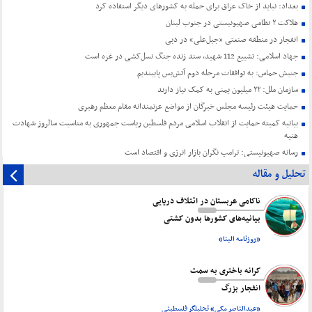
بغداد: نباید از خاک عراق برای حمله به کشورهای دیگر استفاده کرد
هلاکت ۲ نظامی صهیونیستی در جنوب لبنان
انفجار در منطقه صنعتی «جبل‌علی» در دبی
جهاد اسلامی: تشییع 112 شهید، سند زنده جنگ نسل‌کشی در غزه است
جنبش حماس: به توافقات مرحله دوم آتش‌بس پایبندیم
سازمان ملل: ۲۲ میلیون یمنی به کمک نیاز دارند
حمایت هیئت رئیسه مجلس خبرگان از مواضع عزتمندانه مقام معظم رهبری
بیانیه کمیته حمایت از انقلاب اسلامی مردم فلسطین ریاست جمهوری به مناسبت سالروز شهادت
هنیه
رسانه صهیونیستی: ترامپ نگران بازار انرژی و اقتصاد است
تحلیل و مقاله
ناکامی عربستان در ائتلاف دریایی
بیانیه‌های کشورها بدون کشتی
«روزنامه البنا»
کرانه باختری به سمت
انفجار بزرگ
«عبدالناصر مکی» تحلیلگر فلسطینی