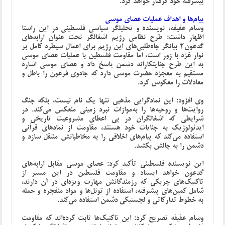
پیشرفته خود گرفتار خواهد کرد.
پیام‌ها و اهداف عملیات عصای موسی
وسام عفیفه، نویسنده و تحلیلگر سیاسی فلسطینی در این راستا
اظهار داشت: طرح نظامی رژیم اشغالگر تحت عنوان ارابه‌های
گدعون2 بیانگر جاه‌طلبی‌های این رژیم برای اعمال سیطره کامل بر
نوار غزه با زور است، اما مقاومت فلسطین با عملیات عصای موسی
به این طرح جنایتکارانه دشمن پاسخ داد و عصای موسی اشاره
مستقیم به معجزه حضرت موسی دارد که جادوی فرعون را باطل و
معادلات را معکوس کرد.
وی افزود: این نمادگرایی مذهبی تنها یک نام نیست، بلکه جنگ
روایت‌ها و روحیه‌ها را به‌موازات نبرد زمینی منعکس می‌کند. در
شرایطی که اشغالگران در پی اعطای مشروعیت تاریخی و
ایدئولوژیک به جنایات خود هستند، مقاومت از نمادهای قرآنی
استفاده می‌کند که پیام‌های اخلاقی را به مخاطبانش منتقل سازد و
دشمن را به چالش بکشد.
این نویسنده فلسطینی تأکید کرد: عصای موسی مقابل ارابه‌های
گدعون خواهد ایستاد و مقاومت فلسطین در این مسیر از
تاکتیک‌های چریکی که رزمندگانش مهارت ویژه‌ای در آن دارند،
شامل کمین‌های پیشرفته، استفاده از تونل‌ها و مواد منفجره و حمله
به خطوط تدارکاتی و لجستیکی دشمن استفاده می‌کند.
وسام عفیفه تصریح کرد: این تاکتیک‌ها ثابت کرده‌اند که مقاومت