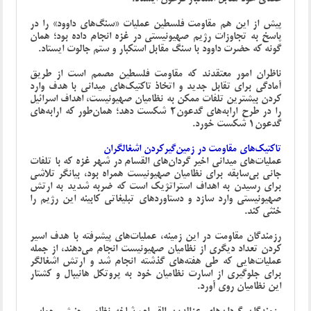
پیش از این هم مقاومت فلسطین عملیات «سنگ‌های داوود» را در
پاسخ به تجاوزات رژیم صهیونیستی در غزه انجام داده بود؛ همان
گونه که حضرت داوود با سنگ مقابل استکبار و ستم جالوت ایستاد.
ناظران امور معتقدند که مقاومت فلسطین مصمم است از طریق
آمادگی برای تقابل جدید و اتخاذ تاکتیک‌های میدانی با هدف وارد
کردن بیشترین تلفات ممکن به نظامیان صهیونیست، اهداف اسرائیل
را در طرح ارابه‌های گدعون2 شکست دهد؛ همان‌طور که ارابه‌های
گدعون1 شکست خورد.
تاکتیک‌های مقاومت در زمین‌گیرکردن اشغالگران
عملیات‌های میدانی اخیر گردان‌های القسام در شهر غزه که با تلفات
جانی بی‌سابقه برای نظامیان صهیونیست همراه بود، بیانگر تلاشی
برای رسیدن به اهداف استراتژیک است که ضربه شدید به ارتش
صهیونیستی وارد سازد و دستاوردهای تبلیغاتی کابینه این رژیم را
خنثی کند.
رزمندگان مقاومت در این زمینه، عملیات‌های پیشرفته با هدف اسیر
کردن تعداد دیگری از نظامیان صهیونیست انجام می‌دهند، از جمله
عملیات‌هایی که طی هفته‌های گذشته انجام شد و ارتش اشغالگر
برای جلوگیری از اسارت نظامیان خود به پروتکل هانیبال و کشتار
این نظامیان روی آورد.