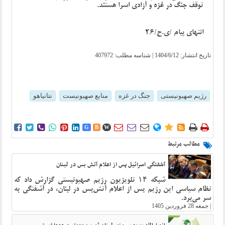
توقف جنگ در غزه و آزادی اسرا هستند.
انتهای پیام /ی.ح/26
تاریخ انتشار:
1404/6/12
| شناسه مطلب: 407972
رژیم صهیونیستی
جنگ در غزه
منابع صهیونیست
نتانیاهو















G
B
W
مطالب مرتبط
آشفتگی اسرائیل پس از اعلام آتش بس در لبنان
شبکه ۱۴ تلویزیون رژیم صهیونیستی گزارش داد که
نظام سیاسی این رژیم پس از اعلام آتش‌بس در لبنان، در آشفتگی به
سر می‌برد.
|
جمعه 28 فروردین 1405