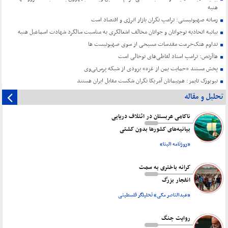
هنیه
رسانه صهیونیستی: ترامپ نگران بازار انرژی و اقتصاد است
بیانیه اتحادیه نوجوانان و جوانان مخالف اشغالگری به مناسبت سالگرد شهادت اسماعیل هنیه
تداوم هتک‌حرمت مقدسات مسیحی از سوی صهیونیست ها
هاآرتص: ترامپ استاد لفاظی‌های توخالی است
پخش مستند «حمایت یمن از غزه» بزودی از شبکه پرس‌تی‌وی
نیویورک تایمز: هم‌پیمانان آمریکا نگران شکست مقابل ایران هستند
تحلیل و مقاله
ناکامی عربستان در ائتلاف دریایی
بیانیه‌های کشورها بدون کشتی
«روزنامه البنا»
کرانه باختری به سمت
انفجار بزرگ
«عبدالناصر مکی» تحلیلگر فلسطینی
روایت جنگ