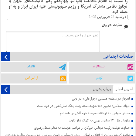
را نسبت به اعلام مخالفت پاپ لئو چهاردهم رهبر کاتولیک‌های جهان با
تجاوز نظامی مشترک آمریکا و رژیم صهیونیستی علیه ایران ابراز و به او
حمله کرد.
|
دوشنبه 24 فروردین 1405
نظرات کاربران
صفحات اجتماعی
اینستاگرام
تلگرام
توییتر
آر اس اس
آخرین اخبار
پربازدیدترین
انفجار در منطقه صنعتی «جبل‌علی» در دبی
جهاد اسلامی: تشییع 112 شهید، سند زنده جنگ نسل‌کشی در غزه است
جنبش حماس: به توافقات مرحله دوم آتش‌بس پایبندیم
سازمان ملل: ۲۲ میلیون یمنی به کمک نیاز دارند
حمایت هیئت رئیسه مجلس خبرگان از مواضع عزتمندانه مقام معظم رهبری
بیانیه کمیته حمایت از انقلاب اسلامی مردم فلسطین ریاست جمهوری به مناسبت سالروز شهادت