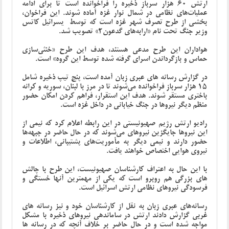
ارتش 60 هزار سرباز ذخیره را فراخوانده است تا برای ادامه
عملیات‌های نظامی در شمال نوار غزه آماده شوند. این فراخوان،
بخشی از طرح تصرف شهر غزه است که توسط یسرائیل کاتس
وزیر جنگ تحت نام «ارابه‌های گدعون2» تصویب شد.
هواداران این طرح مدعی هستند، هدف این طرح «خنثی‌سازی
حماس و بازگرداندن اسرای گرفته شده توسط این گروه» است.
در گزارش رسانه های عبری زبان آمده است، پنج تیپ ذخیره شامل
15 هزار سرباز فراخوانده می‌شوند تا در مرز با لبنان، سوریه و کرانه
باختری مستقر شوند. هدف این استقرار، فراهم کردن امکان حضور
منظم دیگر نیروها در جنگ خیابانی در داخل غزه است.
رادیو ارتش رژیم صهیونیستی در این رابطه اعلام کرد که نیمی از
این نیروها جایگزین نیروهای می‌شوند که در حال حاضر در جبهه‌ها
حضور دارند و نیمی دیگر به مأموریت‌های پشتیبانی، اطلاعات و
نیروی هوایی اختصاص خواهند یافت.
با این حال به اعتراف کارشناسان صهیونیست، این طرح با چالش
های بزرگی هم روبرو است که یکی از مهمترین آنها خستگی و
فرسودگی نیروهای نظامی ارتش اسرائیل است.
رسانه‌های عبری زبان به نقل از کارشناسان خود و نیز رسانه های
غربی گزارش دادند ارتش در ساماندهی نیروهای ذخیره با مشکل
مواجه شده است و در حال حاضر بر خلاف آنچه که در رسانه ها