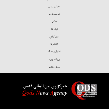
اخبار ورزشي
شخصيت ها
عكس
فيلم ها
اينفوگرافي
گفتگوها
تحليل و مقاله
پرونده ويژه
معرفي كتاب
خبرگزاری بین المللی قدس