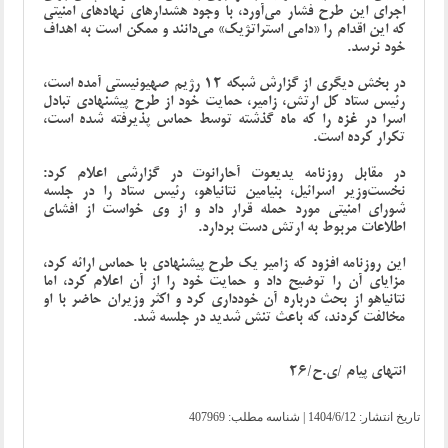
اجرای این طرح فشار می‌آورد، با وجود هشدارهای نهادهای امنیتی
که این اقدام را «دامی استراتژیک» می‌دانند و ممکن است به اهداف
خود نرسد.
در بخش دیگری از گزارش شبکه 12 رژیم صهیونیستی آمده است،
رئیس ستاد کل ارتش، زامیر، حمایت خود از طرح پیشنهادی تبادل
اسرا در غزه را که ماه گذشته توسط حماس پذیرفته شده است،
تکرار کرده است.
در مقابل روزنامه یدیعوت آحارانوت در گزارشی اعلام کرد:
نخست‌وزیر اسرائیل، بنیامین نتانیاهو، رئیس ستاد را در جلسه
شورای امنیتی مورد حمله قرار داد و از وی خواست از افشای
اطلاعات مربوط به ارتش دست بردارد.
این روزنامه افزود که زامیر یک طرح پیشنهادی با حماس ارائه کرد،
مزایای آن را توضیح داد و حمایت خود را از آن اعلام کرد، اما
نتانیاهو از بحث درباره آن خودداری کرد و اکثر وزیران حاضر با او
مخالفت کردند، که باعث تنش شدید در جلسه شد.
انتهای پیام /ی.ح/26
تاریخ انتشار:
1404/6/12
| شناسه مطلب: 407969