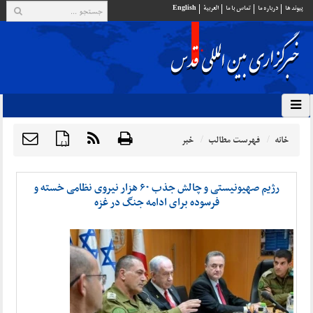
پيوند ها
درباره ما
تماس با ما
العربية
English
خانه
فهرست مطالب
خبر
{ }
رژیم صهیونیستی و چالش جذب ۶۰ هزار نیروی نظامی خسته و
فرسوده برای ادامه جنگ در غزه