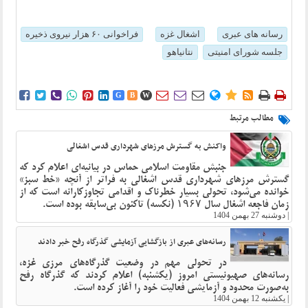
رسانه های عبری
اشغال غزه
فراخوانی ۶۰ هزار نیروی ذخیره
جلسه شورای امنیتی
نتانیاهو















G
B
W
مطالب مرتبط
واکنش به گسترش مرزهای شهرداری قدس اشغالی
جنبش مقاومت اسلامی حماس در بیانیه‌ای اعلام کرد که
گسترش مرزهای شهرداری قدس اشغالی به فراتر از آنچه «خط سبز»
خوانده می‌شود، تحولی بسیار خطرناک و اقدامی تجاوزکارانه است که از
زمان فاجعه اشغال سال ۱۹۶۷ (نکسه) تاکنون بی‌سابقه بوده است.
|
دوشنبه 27 بهمن 1404
رسانه‌های عبری از بازگشایی آزمایشی گذرگاه رفح خبر دادند
در تحولی مهم در وضعیت گذرگاه‌های مرزی غزه،
رسانه‌های صهیونیستی امروز (یکشنبه) اعلام کردند که گذرگاه رفح
به‌صورت محدود و آزمایشی فعالیت خود را آغاز کرده است.
|
یکشنبه 12 بهمن 1404