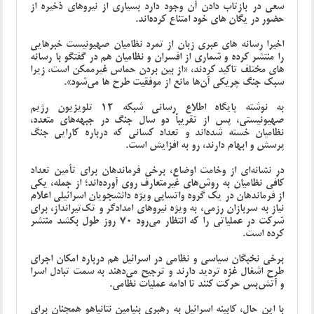
سعی در بازتاب دادن آن وجود دارد بسیاری از نیروهای ذخیره از
حضور در یگان های خود امتناع کرده‌اند.
اخیرا رسانه های عبری زبان از تمرد نظامیان صهیونیست خبرهایی
را منتشر کرده و شماری از افسران و نظامیان هم در گفتگو با رسانه
های مختلف تاکید کردند، «از بین بردن حماس غیرممکن است، زیرا
سبک جنگ چریکی آن‌ها مانع از موفقیت طرح ها می‌شود».
به نوشته پایگاه اطلاع رسانی شبکه 12 تلویزیون رژیم
صهیونیستی، پس از تقریباً دو سال جنگ در جبهه‌های متعدد،
نظامیان خسته شده‌اند و تعداد کسانی که درباره‌ کارایی جنگ
پرسش و ابهام دارند، رو به افزایش است.
در نشانه‌ای از وخامت اوضاع، برخی فرماندهان برای تأمین تعداد
کافی نظامیان به روش‌های غیرمتعارف روی آورده‌اند؛ از جمله، یکی
از فرماندهان در یک گروه واتساپی ویژه دانشجویان اسرائیلی اعلام
نیاز به سربازان رزمی، به ویژه نیروهای امدادگر و تک‌تیرانداز، برای
شرکت در عملیاتی را که انتظار می‌رود 70 روز طول بکشد منتشر
کرده است.
برخی نخبگان سیاسی و نظامی در اسرائیل هم درباره امکان اجرای
طرح اشغال غزه تردید دارند و ترجیح می‌دهند به سمت تبادل اسرا
و آتش‌بس حرکت کنند تا ادامه عملیات نظامی.
با این حال، کابینه اسرائیل به رهبری بنیامین نتانیاهو همچنان برای