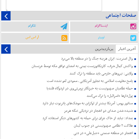
صفحات اجتماعی
اینستاگرام
تلگرام
توییتر
آر اس اس
آخرین اخبار
پربازدیدترین
وال استریت: ایران هزینه جنگ را در منطقه بالا می‌برد
واکنش کمال شرف، کاریکاتوریست یمنی به امضای توافق مکه توسط عربستان
ولایتی: نیروهای خارجی باید منطقه را ترک کنند
پاسخ مقاومت اسلامی به تجاوز آمریکایی ـ سعودی لغو نشده است
حمله نظامیان صهیونیست به خبرنگار پرس‌تی‌وی در اردوگاه قلندیا
پول‌دارها “اسرائیل” را ترک می‌کنند
سناتور روس: آمریکا بیشتر از اوکراین به موشک‌های پاتریوت نیاز دارد
شنیده شدن صدای دو انفجار در نزدیکی تنگه هرمز
بغداد: نباید از خاک عراق برای حمله به کشورهای دیگر استفاده کرد
هلاکت ۲ نظامی صهیونیستی در جنوب لبنان
انفجار در منطقه صنعتی «جبل‌علی» در دبی