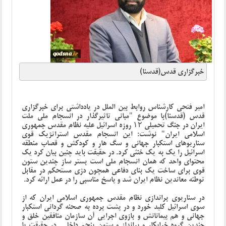
خبرگزاری قدس(قدسنا)
امیر فتحی کارشناس روابط بین الملل در یادداشتی برای خبرگزاری
قدس (قدسنا)با موضوع "مبانی تاثیرگذار در انسجام ملی ملت
ایران در جنگ تحمیلی ۱۲ روزه اسرائیل علیه نظام مقدس جمهوری
اسلامی ایران" نوشت: این انسجام مقدس استراتژیک قوی
سناریوهای استکبار جهانی و سگ هار و کودکش و قصاب منطقه
اسرائیل را یک به یک خنثی کرد. در حقیقت باید چنین بیان کرد یک
محتوای واحد که همان انسجام ملی است بستر ساز چندین ستون
قوی برای ساخت یک بنای دفاعی همچون دژی مستحکم در مقابل
توطئه معاندین نظام ایران شد و پاسخ مناسبی را در عمل ارائه کرد.
در سناریوی براندازی نظام مقدس جمهوری اسلامی ایران که از
سوی اسرائیل کلید خورد و در پشت پرده به صحنه گردانی استکبار
جهانی و هم پیمانانش و بازوی اجرایی آن سازمان منافقین خلق و
چندین گروه خرابکار و برانداز و ستون‌ پنجم داخلی در حقیقت با