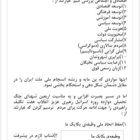
اقتصادی و اجتماعی بررسی کنیم عبارتند از :
۱)توسعه اقتصادی
۲)توسعه فرهنگی
۳)توسعه آموزشی
۴)توسعه سیاسی
۵)هویت ملی
۶)محبوبیت دولت
۷)مشارکت سیاسی
۸)مردم سالاری (دموکراسی)
۹)ملی گرایی (ناسیونالیسم)
۱۰)برابری شهروندان
۱۱)رضایت سیاسی نخبگان
۱۲)زبان رسمی قوی
اینها مواردی که بن مایه و ریشه انسجام ملی ملت ایران را در
مقابل دشمنان شکل دهی و استحکام بخشی نمود.
اما در مسیر بصیرت افزایی و به مناسبت اربعین شهدای جنگ
تحمیلی دوازده روزه اسرائیل رهبری عزیز انقلاب هفت تکلیف
راهبردی را جهت ادامه حرکت برای مردم ترسیم کردن که عبارتند
از :
۱)حفظ اتحاد ملی وظیفه‌ی یکایک ما
۲)شتاب لازم در پیشرفت
وظیفه‌ی یکایک ما