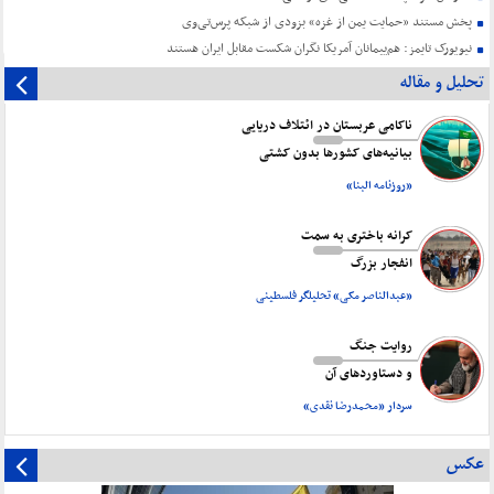
پخش مستند «حمایت یمن از غزه» بزودی از شبکه پرس‌تی‌وی
نیویورک تایمز: هم‌پیمانان آمریکا نگران شکست مقابل ایران هستند
تحلیل و مقاله
ناکامی عربستان در ائتلاف دریایی
بیانیه‌های کشورها بدون کشتی
«روزنامه البنا»
کرانه باختری به سمت
انفجار بزرگ
«عبدالناصر مکی» تحلیلگر فلسطینی
روایت جنگ
و دستاورد‌های آن
سردار «محمدرضا نقدی»
عکس