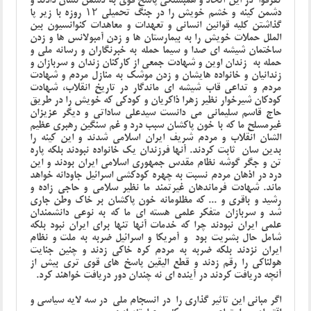
تفرقوا در این اتحاد و همبستگی پاسخ قوی به دشمن نشان دادند و
دشمن کینه و‌ خشم خویش را در جنگ تحمیلی ۱۲ روزه با زیر پا
گذاشتن کلیه قوانین انسانی و تعهدات و معاهدات کنوانسیون بین
الملل حملات خویش را به بیمارستان ها و زدن آمبولانس ها و زدن
ساختمان شیشه ای صدا و سیما ‌حمله به خبرنگاران و رسانه ملی و
حمله به زندان اوین و شهادت جمعی از کارکنان زندان و سربازان و
زندانیان و خانواده هایشان و زدن موشک به منازل مردم و شهادت
مردم و تداعی قاب شیشه ای ماندگار در تاریخ انقلاب، شهادت
کودکان شیرخوار نظیر زهرا ذاکریان و کودکی که خویش را در طریق
حاج قاسم سلیمانی می دانست سیدعلی ساداتی و دیگر عزیزان
غیرمسلح ما که با خون پاکشان سبب درد و غم سنگین رهبری عظیم
الشان انقلاب و مردم شریف ایران اسلامی شدند و این کینه را
بدین سان ثابت کردند. آنها فرزندان یک خانواده نبودند بلکه پاره
تن و جگر گوشه نظام مقدس جمهوری اسلامی ایران بودند و این
درد در اذهان مردم نسبت به چهره کودکشی اسرائیل جاودانه خواهد
ماند. شهادت فرماندهان غیرتمند ما نظیر سلامی و حاجی زاده و
رشید و باقری و ... که مظلومانه خون پاکشان بر خاک وطن جاری
شد و سربازان متفکر علمی هسته ای ما که به نوعی دانشمندان
علمی ایران نبودند چرا که خدمات آنها تنها برای ایران نبود بلکه
شامل حال بشریت بود و آمریکا و اسرائیل ضربه به ملت و نظام
ایران نزدند بلکه ضربه به مردم کره خاکی زدند و چنین جنایت
هولناکی را رقم زدند و قطع الیقین پاسخ های قوی تری بیش از
آنچه دریافت کردند در آینده ای نه چندان دور دریافت خواهند کرد.
اگر مبانی این تاثیر گذاری را در انسجام ملی در سه لایه سیاسی و