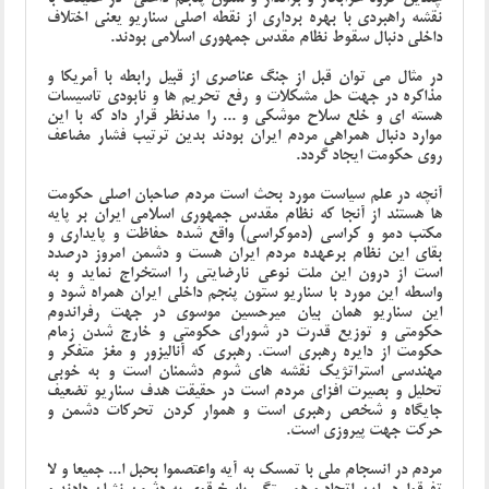
نقشه راهبردی با بهره برداری از نقطه اصلی سناریو یعنی اختلاف
داخلی دنبال سقوط نظام مقدس جمهوری اسلامی بودند.
در مثال می توان قبل از جنگ عناصری از قبیل رابطه با آمریکا و
مذاکره در جهت حل مشکلات و رفع تحریم ها و نابودی تاسیسات
هسته ای و خلع سلاح موشکی و ... را مدنظر قرار داد که با این
موارد دنبال همراهی مردم ایران بودند بدین ترتیب فشار مضاعف
روی حکومت ایجاد گردد.
آنچه در علم سیاست مورد بحث است مردم صاحبان اصلی حکومت
ها هستند از آنجا که نظام مقدس جمهوری اسلامی ایران بر پایه
مکتب دمو و کراسی (دموکراسی) واقع شده حفاظت و پایداری و
بقای این نظام برعهده مردم ایران هست و دشمن امروز درصدد
است از درون این ملت نوعی نارضایتی را استخراج نماید و به
واسطه این مورد با سناریو ستون پنجم داخلی ایران همراه شود و
این سناریو همان بیان میرحسین موسوی در جهت رفراندوم
حکومتی و توزیع قدرت در شورای حکومتی و خارج شدن زمام
حکومت از دایره رهبری است. رهبری که آنالیزور و مغز متفکر و
مهندسی استراتژیک نقشه های شوم دشمنان است و به خوبی
تحلیل و بصیرت افزای مردم است در حقیقت هدف سناریو تضعیف
جایگاه و شخص رهبری است و هموار کردن تحرکات دشمن و
حرکت جهت پیروزی است.
مردم در انسجام ملی با تمسک به آیه واعتصموا بحبل ا... جمیعا و لا