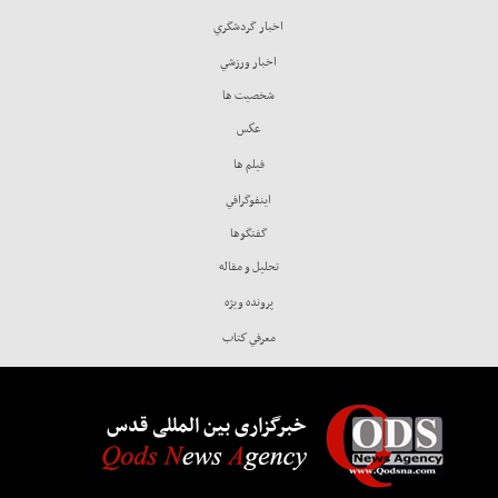
اخبار گردشگري
اخبار ورزشي
شخصيت ها
عكس
فيلم ها
اينفوگرافي
گفتگوها
تحليل و مقاله
پرونده ويژه
معرفي كتاب
خبرگزاری بین المللی قدس