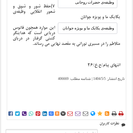
وظیفه‌ی حضرات روحانی
۷)حفظ شور و شوق و
شعور انقلابی وظیفه‌ی
یکایک ما و بویژه جوانان
این موارد همچون فانوس
وظیفه‌ی یکایک ما و بویژه جوانان
دریایی است که هدایتگر
کشتی گرفتار در دریای
متلاطم را در مسیری نورانی به مقصد نهایی می رساند.
انتهای پیام/ع.خ/26
تاریخ انتشار:
1404/5/5
| شناسه مطلب: 406669















G
B
W
نظرات کاربران