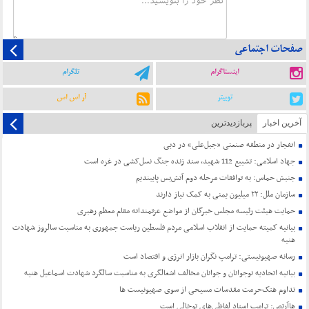
صفحات اجتماعی
اینستاگرام
تلگرام
توییتر
آر اس اس
آخرین اخبار
پربازدیدترین
انفجار در منطقه صنعتی «جبل‌علی» در دبی
جهاد اسلامی: تشییع 112 شهید، سند زنده جنگ نسل‌کشی در غزه است
جنبش حماس: به توافقات مرحله دوم آتش‌بس پایبندیم
سازمان ملل: ۲۲ میلیون یمنی به کمک نیاز دارند
حمایت هیئت رئیسه مجلس خبرگان از مواضع عزتمندانه مقام معظم رهبری
بیانیه کمیته حمایت از انقلاب اسلامی مردم فلسطین ریاست جمهوری به مناسبت سالروز شهادت
هنیه
رسانه صهیونیستی: ترامپ نگران بازار انرژی و اقتصاد است
بیانیه اتحادیه نوجوانان و جوانان مخالف اشغالگری به مناسبت سالگرد شهادت اسماعیل هنیه
تداوم هتک‌حرمت مقدسات مسیحی از سوی صهیونیست ها
هاآرتص: ترامپ استاد لفاظی‌های توخالی است