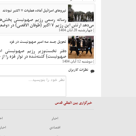
نیروهای اسرائیل آماده عملیات ۷ اکتبر نبودند
رسانه رسمی رژیم صهیونیستی بخش‌های
می‌دهد ارتش این رژیم ۷ اکتبر (طوفان الاقصی) در «وضعیت آمادگی» برای یک جنگ طولانی قرار نداشته است.
|
چهارشنبه 28 آبان 1404
تحویل جسد سه اسیر صهیونیست در غزه
دفتر نخست‌وزیر رژیم صهیونیستی اع
صهیونیست) کشته‌شده در نوار غزه را از
|
دوشنبه 12 آبان 1404
نظرات کاربران
خبرگزاری بین المللی قدس
اخبار
اخب
اقتصادي
اخبار