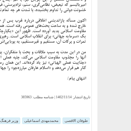
امپریالیسم که تبعیض، نظامی‌گری، ستم، نژادپرستی، ف
خشونت دولتی را تداوم بخشیده، با شدت هر چه تمام‌ت
اکنون مسأله بازاندیشی اخلاقی درباره غرب پس از
خارج شده و به ساحت بحث‌های عمومی رفته است. همین ا
مقاومت اسلامی پدید آورده است. ظهور این «یکپارچگی
یک «سرمایه جهانی» برای انقلاب اسلامی است. رهبری حک
ثمرات و برکات آن، مستقیم و غیرمستقیم، به پویایی‌اش
من در این مدت به سبب ملاقات و بحث با متفکران، پ
آنها را مجذوب مقاومت اسلامی می‌کند، جنبه عملی ای
«جذابیت عملی الهیاتی» نیز یاد کرده‌اند. این همان ر
کنار هم قرار می‌دهد و «اسلام عارفان مبارزه‌جو» را جها
انتهای پیام/
تاریخ انتشار:
1402/11/14
| شناسه مطلب: 385963
طوفان الاقصی
محمدمهدی اسماعیلی
وزیر فرهنگ 