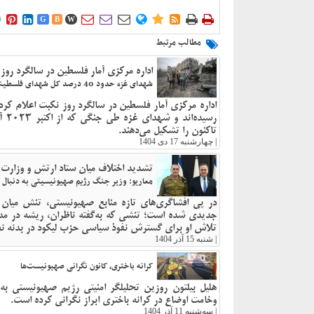











G
B
W
مطالب مرتبط
اداره مرکزی آمار فلسطین در سالگرد روز 
شهدای غزه حدود 40 درصد کل شهدای فلسطینی از زمان نکبت
تاکنون را تشکیل می‌دهند.
|
چهارشنبه 17 دی 1404
تشدید اختلاف میان ستاد ارتش و وزارت
معاریو: وزیر جنگ رژیم صهیونیسیتی به دنبال
در پی افشاگری‌های تازه منابع صهیونیستی، تنش میان
جدیدی شده است؛ تنشی که به‌گفته ناظران، ریشه در مد
تلاش او برای گسترش نفوذ سیاسی حزب لیکود در بدنه نظ
|
شنبه 15 آذر 1404
کرانه باختری، کانون نگرانی صهیونیست‌ها
هلیل بیلتون روزین تحلیلگر امنیتی رژیم صهیونیستی به
وخامت اوضاع در کرانه باختری ابراز نگرانی کرده است.
|
سه‌شنبه 11 آذر 1404