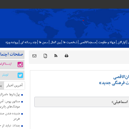
آوارگان
جهاد و مقاومت
مسجدالاقصي
شخصيت ها
بين الملل
سمن ها
چند رسانه اي
پرونده ويژه
صفحات اجتما
{ }
اینستاگرام
توییتر
ن‌الاقصی
ت فرهنگی جدید»
آخرین اخبار
پر
پول‌دارها “اسرائ
اسماعیلی»
سناتور روس: آمری
موشک‌های پاتریو
شنیده شدن صدای
هرمز
بغداد: نباید از 