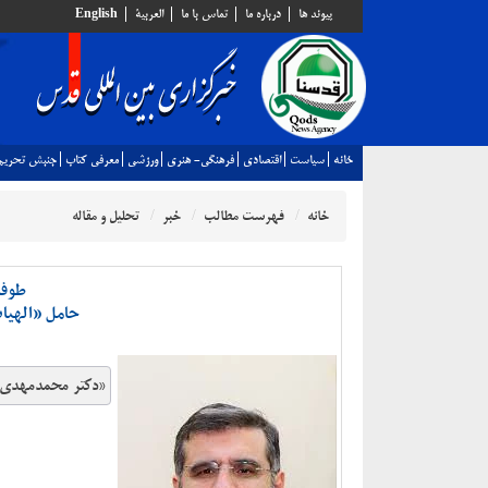
پيوند ها
درباره ما
تماس با ما
العربية
English
خانه
سياست
اقتصادي
فرهنگي- هنري
ورزشي
معرفي كتاب
جنبش تحريم
خانه
فهرست مطالب
خبر
تحلیل و مقاله
طوفا
حامل «الهیا
«دکتر محمدمهدی 