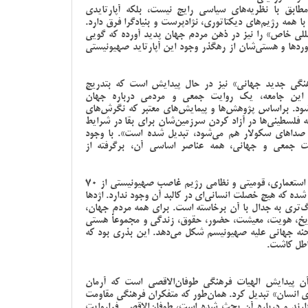
طابق با نظریه‌های سیاسی رایج نیست، بلکه آپارتایدی
مه رژیم‌های دیکتاتوری، نژادپرست و بنیادگرا فرق دارد.
 خاص» را نیز در ذهن مردم جهان پدید آورده که گویی
ردها و هستی‌‌شان از رهگذر وجود این آپارتاید صهیونیستی
گی جدید جهانی» نیز در حال پیدایش است که بتدریج
. این جامعه، یک روایت جمعی و مردمی درباره جهان
 شود. براساس پژوهش‌ها و پیمایش‌های معتبر که نگرش‌های
 فلسطینی‌ها در آزاد کردن سرزمین‌شان برای بقا در شرایط
صداهای سکولار هم می‌شود، تبدیل شده است». با وجود
یت جمعی و جهانی، همه عناصر اساسی‌ آن، برگرفته از
امروزه جهان با آگاهی کامل می‌داند و می‌بیند که پروژه استعماری، قومیتی و نظامی رژیم غاصب صهیونیستی از 70
ده که هیچ خصلت انسانی‌ای در کالبد آن وجود ندارد. اژدها
‌تری به جدال با آن برخاسته است. برای همه مردم جهان،
ریخ، هویت، معیشت، حضور، حقوق، زندگی و مجموعاً هستی
نه جهانی علیه صهیونیسم شکل می‌دهد. این بذری بود که
باطل کاشت.
آن پیدایش الهیات فرهنگی طوفان‌الاقصی است که آرمان
ی انسان» تبدیل کرد. همان‌طور که متفکران فرهنگی مقاومت
دارند و درباره آن بحث شده است، طوفان‌الاقصی فراروایت