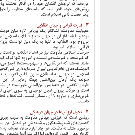
می‌دهد که ترجمان گفتمان خود را در افکار مختلف بیاب
روش‌های خود، قادر است که ملیت‌های متفاوت را حول
یک خصلت ذاتی اسلام است.
۳- قدرت قرآنی و جهان انقلابی
مقبولیت مقاومت، نشانگر یک پویایی تازه میان هویت، 
بوده و نقطه آغاز آن در جهان ما نیز «انقلاب اسلامی
بی‌روح بود. انقلاب ما تنها به یک دلیل توانست پژوا
قرآنی» اسلام ناب بود.
سرشت اسلامی مقاومت نیز در امتداد انقلاب توانست با
که غیرمتحد و غیرمنسجم نیستند و امروزه تنها نوک کوه
مانند همیشه که امریکایی‌ها و صهیونیست‌ها آچمز می‌ش
اندیشکده‌های خام‌اندیش لیبرال سرمایه‌داری نمی‌گنج
اسلامی، در جهانی به اصطلاح مدرن با این قدرت پدید 
شوند، یک آرمان بین‌المللی جهت رهایی از این
طوفان‌الاقصی، در «همایش بین‌المللی خورشید» در مش
است و حرکت پیروان ادیان توحیدی به سوی احیای ار
غربی‌سازی و مبارزه با آن، ممکن نیست. نشانه‌ها و تحل
دانست.
۴- تحول ارزش‌ها در جهان فرهنگی
روشن است که خیزش جهانی مقاومت به سبب چیزی فرات
گفتمان‌های شبه‌روشنفکری و شبه‌دینی در تحلیل این مسأله
برخورد منتقدانه داشت. هر چند آپارتایدها، همیشه به ض
تاریخ جهان ظهور کرده‌اند، اما اکثریت آنها جنبه‌های مح