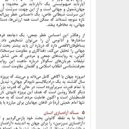
آپارتاید صهیونیستی یک «آپارتاید ملی محدود» و م
جهان‌شمول و جهانی است و از این جهت، سرشت آن با ه
این سرشت شیطانی خاص، یک «احساس خطر بین‌المللی
تازه متوجه شده‌اند که ممکن است همه ارزش‌ها، دستاو
جهانی، به مخاطره بیفتد.
از رهگذر این احساس خطر جمعی، یک «جامعه فرهن
ساختارها و آناتومی آن را می‌توان تشخیص داد
پساطوفان‌الاقصی دارد که درباره آن باید بیشتر بحث
جهانی را تحلیل می‌کند، «فداکاری و مقاومت سرسختانه
کنونی، به روایت‌های جمعی و مردمی که حتی شامل 
تبلیغات جریان‌های سکولار درباره ماهیت این روا
معرفت‌شناسی انقلاب اسلامی و گفتمان مقاومت است.
سال گذشته به یک «رادیکالیسم نابودگر جهانی» تبدیل ش
با تمام قدرت سربرآورده است، در حالی که قدرت بزرگ
دیگر کاملاً روشن است که هدف این پروژه نابودی تا
فلسطینیان است و اکنون عاملیت مردم است که به صح
تنها امام خمینی (ره) در اذهان جهانیان برای مبارزه با 
۵- مسأله آزادسازی انسان
اینجا ما به نقطه کانونی بحث خود بازمی‌گردیم و 
«آزادسازی سرزمین» را برای جهان به اندیشه «آزادساز
و دانشمندان مستقل از این جریان نیز، با هم اجماع 