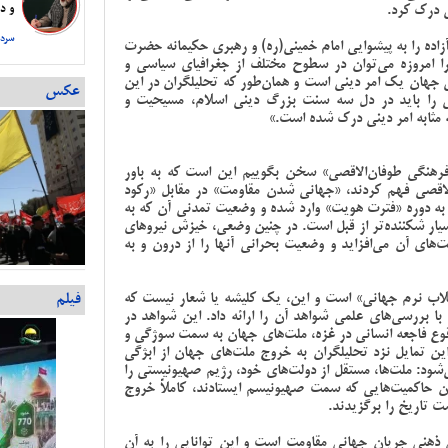
ی درک کرد.
و دس
سردا
اده را به پیشوایی امام خمینی(ره) و رهبری حکیمانه حضرت
 را امروزه می‌توان در سطوح مختلف از جغرافیای سیاسی و
قی جهان یک امر دینی است و همان‌طور که تحلیلگران در این
عکس
اقی را باید در دل سه سنت بزرگ دینی اسلام، مسیحیت و
 مثابه امر دینی درک شده است.»
 فرهنگی طوفان‌الاقصی» سخن بگوییم این است که به باور
الاقصی فهم کردند، «جهانی شدن مقاومت» در مقابل «رکود
ه دوره «فترت هویت» وارد شده و وضعیت تمدنی آن که به
ر شکننده‌تر از قبل است. در چنین وضعی، خیزش نیروهای
ی آن می‌افزاید و وضعیت بحرانی آنها را از درون و به
فیلم
لاب نرم جهانی» است و این، یک کلیشه یا شعار نیست که
ان با بررسی‌های علمی شواهد آن را ارائه داد. این شواهد در
قوع فاجعه انسانی در غزه، ملت‌های جهان به سمت سوژگی و
ین تمایل نزد تحلیلگران به خروج ملت‌های جهان از ابژگی
د: ملت‌ها، مستقل از دولت‌های خود، رژیم صهیونیستی را
ان حاکمیت‌هایی که سمت صهیونیسم ایستادند، کاملاً خروج
 تاریخ را برگزیدند.
 ذهنی جریان جهانی مقاومت است و این توانایی را به آن