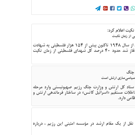





نکبت اعلام کرد:
اداره مرکزی آمار فلسطین در سالگرد روز نکبت اعلام کرد از سال 1948 تاکنون بیش از 154 هزار فلسطینی به شهادت
رسیده‌اند و شهدای غزه طی جنگی که از اکتبر 2023 آغاز شد حدود 40 درصد کل شهدای فلسطینی از زمان نکبت
 جنگ
 سیاسی‌سازی ارتش است
 ستاد کل ارتش و وزارت جنگ رژیم صهیونیستی وارد مرحله
اخلات مستقیم «اسرائیل کاتس» در ساختار فرماندهی ارتش و
امی دارد.
 نقل از یک مقام ارشد در مؤسسه امنیتی این رژیم ، درباره