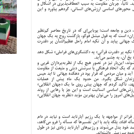
د. ثانیاً، جریان مقاومت به سبب انعطاف‌پذیری در اشکال و
 محورهای اساسی ارزش‌های انسانی، گردهم بیاورد و این
دین و جامعه است؛ پویایی‌ای که در تاریخ معاصر کم‌نظیر
 ایران» است که به قول میشل فوکو، بازگشت روح به یک جهان
ک جهانی بیابد و آن تکیه امام راحل عظیم‌الشأن بر «قدرت
 تکیه بر «قدرت قرآنی» به «کنشگری‌های فراملی‌» شکل دهد
 یخ آن، به چشم می‌آید.
وند، این‌بار نیز در تصور هیچ یک از نظریه‌پردازان غربی و
ید که یک اتحاد فرهنگی با سرشتی دینی و منبعث از مقاومت
آید و میان مردمی که قرار بود در دهکده جهانی تا ابد حبس
 زندان شکل بگیرد. من حدود یک ماه پیش از عملیات
هد، تأکید کردم که جهان پیش‌ روی ما یک «جهان انقلابی»
زش‌های اساسی انسانیت است و این جز با رهایی از روند
یل‌های امروز را می‌توان بهترین مؤید «نظریه جهان انقلابی»
ر از مواجهه با یک رژیم آپارتاید است و نباید در دام
 افتاد، بلکه باید با این تفسیرها که مسأله را فرو می‌کاهد،
د خود بدل می‌شوند و رژیم‌های آپارتاید‌ زیادی نیز در طول
دود سرزمینی داشته‌اند.