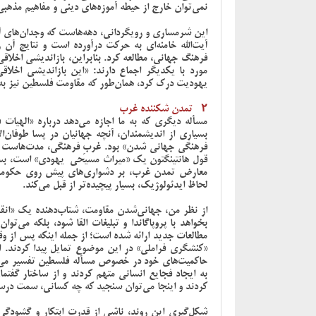
نمی‌توان خارج از حیطه آموزه‌های دینی و مفاهیم مذهب
این شرمساری و رویگردانی، دهه‌هاست که وجدان‌های آز
آیت‌الله خامنه‌ای به حرکت درآورده است و نتایج آن
فرهنگ جهانی، مطالعه کرد. بنابراین، بازاندیشی اخلا
مورد با یکدیگر اجماع دارند: «این بازاندیشی اخل
یهودیت درک کرد، همان‌طور که مقاومت فلسطین نیز به
۲- تمدن شکننده غرب
مسأله دیگری که به ما اجازه می‌دهد درباره «الهیات
بسیاری از اندیشمندان، آنچه جهانیان در پسا طوفان‌
فرهنگی جهانی ‌شدن» بود. غربِ فرهنگی، مدت‌هاست ب
قول هانتینگتون یک «میراث مسیحی-یهودی» است، بسیا
معارض تمدن غرب، بر دشواری‌های پیش روی حکومت‌ها
لحاظ ایدئولوژیک، بسیار پیچیده‌تر از قبل می‌کند.
از نظر من، جهانی‌شدن مقاومت، شتاب‌دهنده یک «انق
بخواهد با پروپاگاندا و تبلیغات القا شود، بلکه می‌تو
مطالعات جدید ارائه شده است؛ از جمله اینکه پس از و
«کنشگری فراملی» در این موضوع تمایل پیدا کردند. ا
حاکمیت‌های خود در خصوص مسأله فلسطین تفسیر می‌شو
به ایجاد فجایع انسانی متهم کردند و از ساختار گفتم
کردند و اینجا می‌توان سنجید که چه کسانی، سمت درست
شکل‌گیری این روند، ناشی از قدرت ابتکار و گشودگی