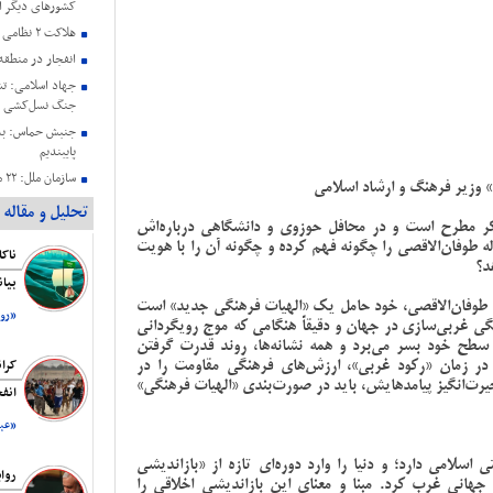
کشورهای دیگر ا
هلاکت ۲ نظامی صهیونیستی در جنوب لبنان
انفجار در منطق
جنگ نسل‌کشی د
جنبش حماس: به 
پایبندیم
سا
 وزیر فرهنگ و ارشاد اسلامی
دارند
تحلیل و مقاله
فکر مطرح است و در محافل حوزوی و دانشگاهی درباره‌اش
حمایت هیئت رئی
طوفان‌الاقصی را چگونه فهم کرده و چگونه آن را با هویت
عزتمندانه مقام 
د؟
بیانیه کمیته حم
بیا
فلسطین ریاست ج
 طوفان‌الاقصی، خود حامل یک «الهیات فرهنگی جدید» است
شهادت هنیه
«روز
نگی غربی‌سازی در جهان و دقیقاً هنگامی که موج رویگردانی
رسانه صهیونیستی
 سطح خود بسر می‌برد و همه نشانه‌ها، روند قدرت‌ گرفتن
اقتصاد است
 در زمان «رکود غربی»، ارزش‌های فرهنگی مقاومت را در
کرا
یرت‌انگیز پیامدهایش، باید در صورت‌بندی «الهیات فرهنگی»
انف
«عبد
سلامی دارد؛ و دنیا را وارد دوره‌ای تازه از «بازاندیشی
روا
جهانی غرب کرد. مبنا و معنای این بازاندیشی اخلاقی را