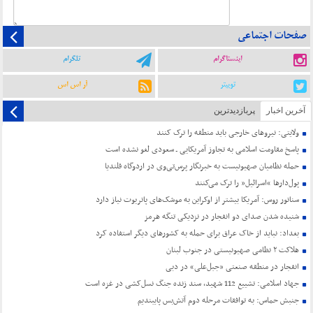
صفحات اجتماعی
اینستاگرام
تلگرام
توییتر
آر اس اس
آخرین اخبار
پربازدیدترین
ولایتی: نیروهای خارجی باید منطقه را ترک کنند
پاسخ مقاومت اسلامی به تجاوز آمریکایی ـ سعودی لغو نشده است
حمله نظامیان صهیونیست به خبرنگار پرس‌تی‌وی در اردوگاه قلندیا
پول‌دارها “اسرائیل” را ترک می‌کنند
سناتور روس: آمریکا بیشتر از اوکراین به موشک‌های پاتریوت نیاز دارد
شنیده شدن صدای دو انفجار در نزدیکی تنگه هرمز
بغداد: نباید از خاک عراق برای حمله به کشورهای دیگر استفاده کرد
هلاکت ۲ نظامی صهیونیستی در جنوب لبنان
انفجار در منطقه صنعتی «جبل‌علی» در دبی
جهاد اسلامی: تشییع 112 شهید، سند زنده جنگ نسل‌کشی در غزه است
جنبش حماس: به توافقات مرحله دوم آتش‌بس پایبندیم