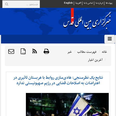
پيوند ها
درباره ما
تماس با ما
العربية
English
خانه
فهرست مطالب
خبر
{ }
آخرین اخبار
نتایج یک نظرسنجی: عادی‌سازی روابط با عربستان تاثیری در
اعتراضات به اصلاحات قضایی در رژیم صهیونیستی ندارد