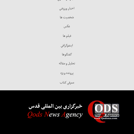
اخبار ورزشي
شخصيت ها
عكس
فيلم ها
اينفوگرافي
گفتگوها
تحليل و مقاله
پرونده ويژه
معرفي كتاب
خبرگزاری بین المللی قدس