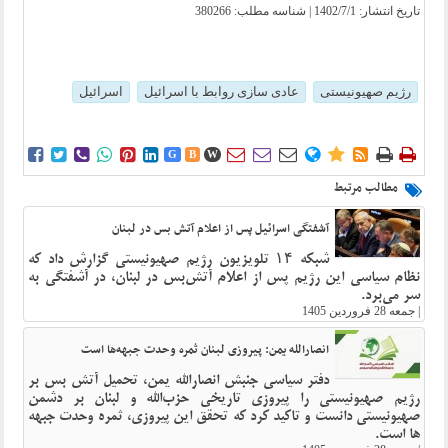
تاریخ انتشار:
1402/7/1
| شناسه مطلب: 380266
رژیم صهیونیستی
عادی سازی روابط با اسرائیل
اسرائیل















G
B
W
مطالب مرتبط
آشفتگی اسرائیل پس از اعلام آتش بس در لبنان
شبکه ۱۴ تلویزیون رژیم صهیونیستی گزارش داد که
نظام سیاسی این رژیم پس از اعلام آتش‌بس در لبنان، در آشفتگی به
سر می‌برد.
|
جمعه 28 فروردین 1405
انصارالله یمن: پیروزی لبنان ثمره وحدت جبهه‌ها است
دفتر سیاسی جنبش انصارالله یمن، تحمیل آتش بس بر
رژیم صهیونیستی را پیروزی تاریخی حزب‌الله و لبنان بر دشمن
صهیونیستی دانست و تاکید کرد که تحقق این پیروزی، ثمره وحدت جبهه
ها است.