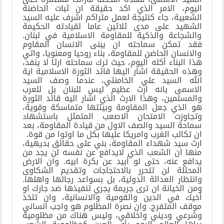
اليوم، الامر الذي اكد حقيقة ان ثبات الحاضنة
الشعبية، جاء كنتيجة لعمل متراكم اشرف عليه السيد
الشهيد على مدى ثلاثين عاما لقيادته الحكيمة
والشجاعة والذكية للمقاومة الاسلامية في لبنان.
فقد تمكن سماحته ان يبنى الانسان المقاوم
والانسان الحاضن للمقاومة، بناء روحيا ومعنويا، واتي
هذا البناء أكله اليوم، حيث ترك سماحته ارثا لا ينفد،
وهذه الحقيقة اشار اليها قائد الثورة الاسلامية اية
الله السيد علي الخامنئي، عندما وصف السيد
الاسمى بانه ارث عظيم ليس للبنان بل للعرب
والمسلمين، وهذا الارث الذي اشار اليه قائد الثورة
هو الذي جعل المقاومة وبيئتها متماسكة وقوية،
وتجاوزت الامتحان الاصعب المتمثل باستشهاد
سماحة السيد والصف الاول من قيادة المقاومة، بعد
ان تكالب الغرب وامريكا عليها بكل ما اوتوا من قوة.
ارث سيد شهداء المقاومة، بني على حقائق بديهية،
منها ان الشعب الذي لايدافع عن نفسه لن يجد من
يدافع عنه، حتى لو أبيد عن بكرة ابيه. وان الارض
المحتلة لن تتحرر بالاحتجاجات وتقديم الشكاوى
وانتظار العدالة الدولية، بل بسواعد رجالها واهلها.
ومن الخيانة ان ترى جريمة يجري تنفيذها ضد جارك او
أخيك في الدين والقومية والانسانية، وان تتخذ
موقف المتفرج. وان نصرة المظلوم هو واجب انساني
وشرعي وديني واخلاقي، وليس هناك من مظلومية