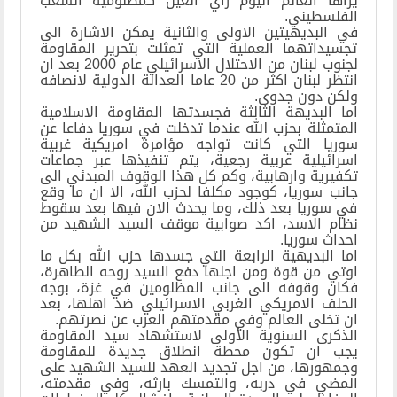
يراها العالم اليوم رأي العين كمظلومية الشعب
الفلسطيني.
في البديهيتين الاولى والثانية يمكن الاشارة الى
تجسيداتهما العملية التي تمثلت بتحرير المقاومة
لجنوب لبنان من الاحتلال الاسرائيلي عام 2000 بعد ان
انتظر لبنان اكثر من 20 عاما العدالة الدولية لانصافه
ولكن دون جدوى.
اما البديهة الثالثة فجسدتها المقاومة الاسلامية
المتمثلة بحزب الله عندما تدخلت في سوريا دفاعا عن
سوريا التي كانت تواجه مؤامرة امريكية غربية
اسرائيلية عربية رجعية، يتم تنفيذها عبر جماعات
تكفيرية وارهابية، وكم كل هذا الوقوف المبدئي الى
جانب سوريا، كوجود مكلفا لحزب الله، الا ان ما وقع
في سوريا بعد ذلك، وما يحدث الان فيها بعد سقوط
نظام الاسد، اكد صوابية موقف السيد الشهيد من
احداث سوريا.
اما البديهية الرابعة التي جسدها حزب الله بكل ما
اوتي من قوة ومن اجلها دفع السيد روحه الطاهرة،
فكان وقوفه الى جانب المظلومين في غزة، بوجه
الحلف الامريكي الغربي الاسرائيلي ضد اهلها، بعد
ان تخلى العالم وفي مقدمتهم العرب عن نصرتهم.
الذكرى السنوية الأولى لاستشهاد سيد المقاومة
يجب ان تكون محطة انطلاق جديدة للمقاومة
وجمهورها، من اجل تجديد العهد للسيد الشهيد على
المضي في دربه، والتمسك بارثه، وفي مقدمته،