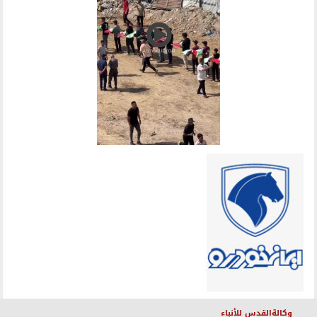
وكالةالقدس للأنباء