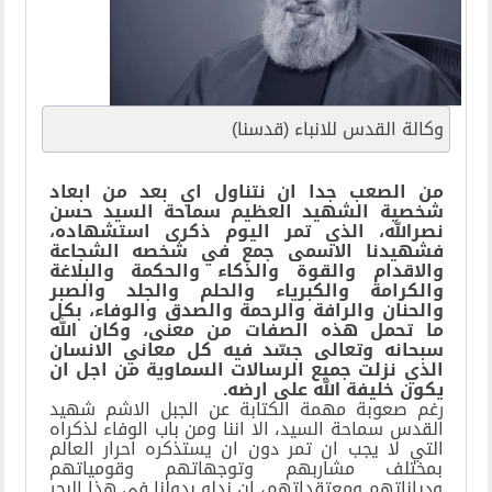
وكالة القدس للانباء (قدسنا)
من الصعب جدا ان نتناول اي بعد من ابعاد
شخصية الشهيد العظيم سماحة السيد حسن
نصرالله، الذي تمر اليوم ذكرى استشهاده،
فشهيدنا الاسمى جمع في شخصه الشجاعة
والاقدام والقوة والذكاء والحكمة والبلاغة
والكرامة والكبرياء والحلم والجلد والصبر
والحنان والرافة والرحمة والصدق والوفاء، بكل
ما تحمل هذه الصفات من معنى، وكان الله
سبحانه وتعالى جسّد فيه كل معاني الانسان
الذي نزلت جميع الرسالات السماوية من اجل ان
يكون خليفة الله على ارضه.
رغم صعوبة مهمة الكتابة عن الجبل الاشم شهيد
القدس سماحة السيد، الا اننا ومن باب الوفاء لذكراه
التي لا يجب ان تمر دون ان يستذكره احرار العالم
بمختلف مشاربهم وتوجهاتهم وقومياتهم
ودياناتهم ومعتقداتهم، ان ندلو بدولنا في هذا البحر