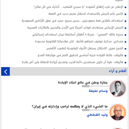
الإعلان عن قرب إطلاق أنشودة "يا سيدي الشهيد... أذكرك في كل مكان"
كاتس يأمر الجيش بالاستعداد لاحتلال مخيم جديد في الضفة
استهداف ناقلتي نفط سعوديتين ، يحيى سريع: سنرد في عمق الأراضي السعودية
الجيش الإيراني يستهدف قواعد أمريكا في الأردن والبحرين بالطائرات المسيرة
مجزرة عائلة "المصري".. صرخة 4 أطفال أسكتتها نيران استهداف إسرائيلي
ممداني: مذكرة توقيف نتنياهو قائمة.. لكن صلاحياتنا القانونية محدودة
الشيخ صبري: الاحتلال يستغل الأعياد اليهودية لتهويد الأقصى
قاليباف: طاعة القيادة شرط أساسي لتحقيق النصر في مواجهة العدو
قاليباف: علينا أن نكون مستعدين دائما للحرب وتقديم أرواحنا للحفاظ على أمن بلادنا
أقلام و آراء
جنازة وطن في عالمٍ اعتاد الإبادة
وسام عفيفة
ما الشيء الذي لا يفهمه ترامب وإدارته في إيران؟
وليد القططي