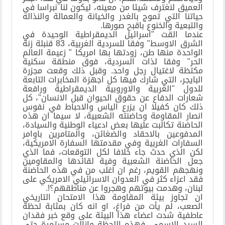
العميق لنغترف شيئا من معينه، ليكون لنا نبراسا في
حياتنا التي تموج بالغدر والخيانة والعمالة والنذاله
والتبعية والخنوع باقبح صورها.
عندما القت "اسرائيل الديمقراطية الوحيدة في
الشرق الاوسط" وفقا للسردية الغربية، 83 قنبلة زنة
الواحدة منها طن، زودتها بها امريكا " زعيمة العالم
الحر" وفقا لذات السردية، فوق منطقة سكنية
مكتظة لاغتيال رجل واحد. وقبل ذلك وقعت مجزرة
البايجر، التي شارك فيها كل اجهزة المخابرات التابعة
للدول "الغربية والاوروبية الديمقراطية ورافعة
شعارات الدفاع عن حقوق الحيوان قبل الانسان"، كل
ذلك كان كفيلا ان يزرع الياس والاحباط في نفوس
انصار المقاومة وحاضنته الشعبية، لا سيما ان هذه
الحاضنة تكالبت عليها بعض ادعياء الوطنية والسيادة،
المدفوعين بالاحقاد والضغائن، والمتامرين باوامر
السفارات الغربية وفي مقدمتها السفارة الامريكية،
لكن الذي حدث جاء خلافا لكل التوقعات، فما الذي
جعل الحاضنة الشعبية وفية لقائدها والمقاومين
ونهجهم القويم، رغم ان اغلب من في هذه الحاضنة
فقد اعزاء كثر في العدوان الاسرائيلي الامريكي على
لبنان، وهدمت بيوتهم وهجروا عن مناطقهم؟!.
ان تجاوز بيئة المقاومة هذا الامتحان التاريخي
الصعب، لم يأت من فراغ، او انه كان بمثابة لحظة
عاطفية شدت اعضاء هذا البيئة على وقع خبر فقدان
السيد الاسمى، فهذه اللحظة مازالت مستمرة حتى