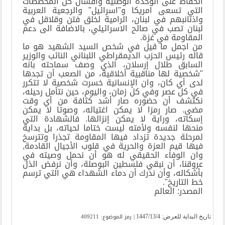
الحفاظ على الوحدة الوطنية وافشال كل المخططات
التي تسعى امريكا و"اسرائيل" والرجعية العربية
واذنانبهم في لبنان، الرامية لخلق فتن وقلاقل في
لبنان تصب في صالح الاسرائيلي، بالاضافة الى دعم
المقاومة في غزة.
من اجمل ما قيل في شخص السيد الشهيد هو ما
قاله رئيس الحزب الديمقراطي اللبناني النائب والوزير
السابق طلال إرسلان، الذي وصف سماحته بانه
"شخصية لها مناقبية أخلاقية، من الصعب أن تجدها
لدى أي كان، وان الإنسانية خسرت شخصية لا تتكرر
في كل عصر وفي كل زمان، واليوم، حين نتأمل رحيله،
نكتشف أن حضوره صار أشد كثافة من أي وقت
مضى. صار رمزا لا يمكن اغتياله، وصوتا لا يمكن
إسكاته، وراية لا يمكن إنزالها. فالشهادة التي
منحها لنفسه ولأمته ليست ختاما لحياته، بل بداية
لمرحلة جديدة تزداد فيها المقاومة تجذرا وتترسخ
فيها قيم العزة والحرية في قلوب الأجيال القادمة,
وان الوفاء الحقيقي له هو أن نحمل وصيته في
عروقنا، أن نبقي فلسطين البوصلة، وأن نرفض الذل
بأشكاله، وأن ندرك أن دماء الشهداء هي التي ترسم
خط التاريخ".
المصدر: العالم
| رمز الموضوع: 409211
تاریخ البدایة للعرض:
1447/13/4