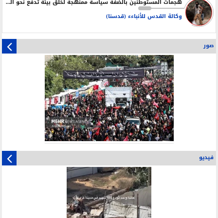
هجمات المستوطنين بالضفة سياسة ممنهجة لخلق بيئة تدفع نحو التهجير
وكالة القدس للأنباءء (قدسنا)
صور
فيديو