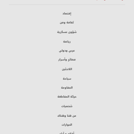
إقتصاد
ثقافة وفن
شؤون عسكرية
رياضة
عربي ودولي
فضائح وأسرار
اللاجئين
سياحة
المقاومة
حركة المقاطعة
شخصيات
من هنا وهناك
الحوارات
أقلام و آراء