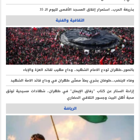
بذريعة الحرب.. استمرار إغلاق المسجد الأقصى لليوم الـ 35
الثقافية والفنية
بالصور..طهران تودع الامام الشهيد.. وداع مهيب لقائد العزة والإباء
وفاء لاينضب...طوفان بشري يملأ مصلّى طهران في وداع قائد الامة الشهيد
إزاحة الستار عن كتاب "رفاق الإيمان" في طهران.. شهادات مسيحية توثق
محبة أهل البيت وجسور التلاقي الحضاري
الرياضة