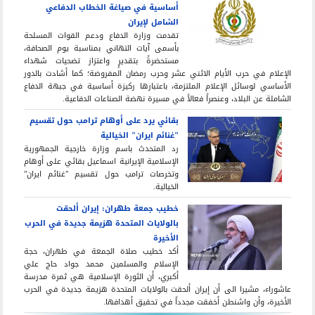
أساسية في صياغة الخطاب الدفاعي
الشامل لإيران
تقدمت وزارة الدفاع ودعم القوات المسلحة
بأسمى آيات التهاني بمناسبة يوم الصحافة،
مستحضرةً بتقديرٍ واعتزاز تضحيات شهداء
الإعلام في حرب الأيام الاثني عشر وحرب رمضان المفروضة؛ كما أشادت بالدور
الأساسي لوسائل الإعلام الملتزمة، باعتبارها ركيزة أساسية في جبهة الدفاع
الشاملة عن البلاد، وعنصراً فعالاً في مسيرة نهضة الصناعات الدفاعية.
بقائي يرد على أوهام ترامب حول تقسيم
"غنائم ايران" الخيالية
رد المتحدث باسم وزارة خارجية الجمهورية
الإسلامية الإيرانية اسماعيل بقائي على أوهام
وتخرصات ترامب حول تقسيم "غنائم ايران"
الخيالية.
خطيب جمعة طهران: إيران ألحقت
بالولايات المتحدة هزيمة جديدة في الحرب
الأخيرة
أكد خطيب صلاة الجمعة في طهران، حجة
الإسلام والمسلمين محمد جواد حاج علي
أكبري، أن الثورة الإسلامية هي ثمرة مدرسة
عاشوراء، مشيرا الى أن إيران ألحقت بالولايات المتحدة هزيمة جديدة في الحرب
الأخيرة، وأن واشنطن أخفقت مجدداً في تحقيق أهدافها.