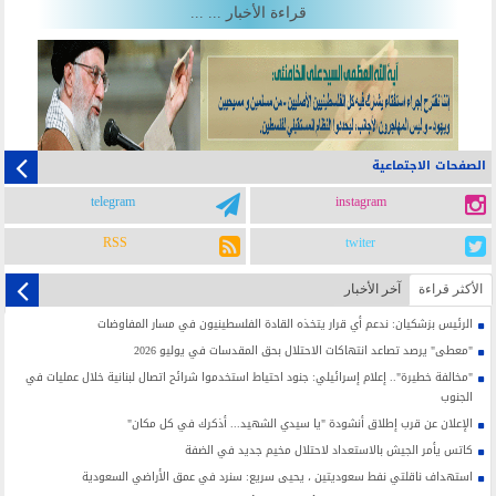
قراءة الأخبار ... ...
الصفحات الاجتماعية
telegram
instagram
RSS
twiter
الأکثر قراءة
آخر الأخبار
الرئيس بزشكيان: ندعم أي قرار يتخذه القادة الفلسطينيون في مسار المفاوضات
"معطى" يرصد تصاعد انتهاكات الاحتلال بحق المقدسات في يوليو 2026
"مخالفة خطيرة".. إعلام إسرائيلي: جنود احتياط استخدموا شرائح اتصال لبنانية خلال عمليات في
الجنوب
الإعلان عن قرب إطلاق أنشودة "يا سيدي الشهيد... أذكرك في كل مكان"
كاتس يأمر الجيش بالاستعداد لاحتلال مخيم جديد في الضفة
استهداف ناقلتي نفط سعوديتين ، يحيى سريع: سنرد في عمق الأراضي السعودية