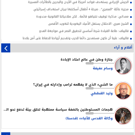
الجيش الإيراني يستهدف قواعد أمريكا في الأردن والبحرين بالطائرات المسيرة
مجزرة عائلة "المصري".. صرخة 4 أطفال أسكتتها نيران استهداف إسرائيلي
ممداني: مذكرة توقيف نتنياهو قائمة.. لكن صلاحياتنا القانونية محدودة
الشيخ صبري: الاحتلال يستغل الأعياد اليهودية لتهويد الأقصى
قاليباف: طاعة القيادة شرط أساسي لتحقيق النصر في مواجهة العدو
قاليباف: علينا أن نكون مستعدين دائما للحرب وتقديم أرواحنا للحفاظ على أمن بلادنا
أقلام و آراء
جنازة وطن في عالمٍ اعتاد الإبادة
وسام عفيفة
ما الشيء الذي لا يفهمه ترامب وإدارته في إيران؟
وليد القططي
هجمات المستوطنين بالضفة سياسة ممنهجة لخلق بيئة تدفع نحو التهجير
وكالة القدس للأنباءء (قدسنا)