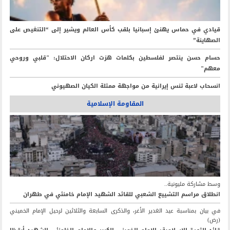
قيادي في حماس يهنئ إسبانيا بلقب كأس العالم ويشير إلى “التنغيص على
الصهاينة”
حسام حسن ينتصر لفلسطين بكلمات هزت اركان الاحتلال: "قلبي وروحي
معهم"
انسحاب لاعبة تنس إيرانية من مواجهة ممثلة الكيان الصهيوني
المقاومة الإسلامية
وسط مشاركة مليونية..
انطلاق مراسم التشييع الشعبي للقائد الشهيد الإمام خامنئي في طهران
في بيان بمناسبة عيد الغدير الأغر، والذكرى السابعة والثلاثين لرحيل الإمام الخميني
(رض)