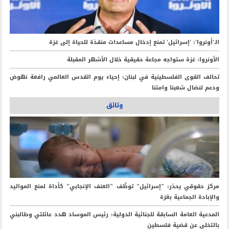
الـ'أونروا': 'إسرائيل' تمنع إدخال مساعدات منقذة للحياة إلى غزة
الأونروا: غزة ستواجه مجاعة حقيقية خلال الأشهر المقبلة
تحالف القوى الفلسطينية في لبنان: إحياء يوم القدس العالمي رافعة نهوض
ودعم لنضال شعبنا وامتنا
وثائق
مركز حقوقي يحذر: "إسرائيل" توظّف "العنف الإنجابي" كأداة لمنع المواليد
والإبادة الجماعية بغزة
المدعية العامة السابقة للجنائية الدولية: رئيس الموساد هدد عائلتي وطالبني
بالتخلي عن قضية فلسطين