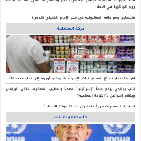
قائد الثورة الاسلامية: الإمام الخميني الكبير والامام الخامنئي الشهيد أيقظا
روح الجاهزية في الأمة
فلسطين ومواجهة الصهيونية في فكر الإمام الخميني (قدس)
حركة المقاطعة
هولندا تحظر بضائع المستوطنات الإسرائيلية وتدعو أوروبا إلى خطوات مماثلة
نائب بولندي يرفع علماً "إسرائيلياً" معدلاً بالصليب المعقوف داخل البرلمان
ويتهم إسرائيل بـ"الإبادة الجماعية"
استمرار المسيرات في أنحاء ايران دعما للقوات المسلحة
فلسطينيو الشتات