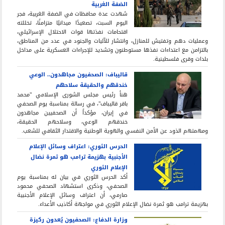
الضفة الغربية
شهدت عدة محافظات في الضفة الغربية، فجر
اليوم السبت، تصعيدًا ميدانيًا متزامنًا، تخللته
اقتحامات نفذتها قوات الاحتلال الإسرائيلي،
وعمليات دهم وتفتيش للمنازل، وانتشار للآليات والجنود في عدد من المناطق،
بالتزامن مع اعتداءات نفذها مستوطنون وتشديد للإجراءات العسكرية على مداخل
بلدات وقرى فلسطينية.
قاليباف: الصحفيون مجاهدون.. الوعي
خندقهم والحقيقة سلاحهم
هنأ رئيس مجلس الشورى الإسلامي "محمد
باقر قاليباف"، في رسالة بمناسبة يوم الصحفي
في إيران، مؤكداً أن الصحفيين مجاهدون
خندقهم الوعي، وسلاحهم الحقيقة،
ومهمتهم الذود عن الأمن النفسي والهوية الوطنية والاقتدار الثقافي للشعب.
الحرس الثوري: اعتراف وسائل الإعلام
الأجنبية بهزيمة ترامب هو ثمرة نضال
الإعلام الثوري
أكد الحرس الثوري في بيان له بمناسبة يوم
الصحفي، وذكرى استشهاد الصحفي محمود
صارمي، أن اعتراف وسائل الإعلام الأجنبية
بهزيمة ترامب هو ثمرة نضال الإعلام الثوري في مواجهة أكاذيب الأعداء.
وزارة الدفاع: الصحفيون يُعدون ركيزة