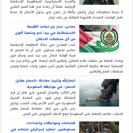
والقدرة الاستراتيجية للجمهورية الإسلامية
الإيرانية، معلناً أن إعادة فتح هذا الممر المائي
لا ترتبط بمفاوضات إيران وعُمان، وأنها لن تطرح على جدول الأعمال إلا عندما
تقبل الولايات المتحدة بالشروط المعلنة من جانب إيران.
حماس: نحذر من تصاعد الهجمة
الاستيطانية في بيت لحم وشعبنا أقوى
من كل مخططات الاحتلال
شدد القيادي في حركة المقاومة الإسلامية
حماس محمود مرداوي، على أن ما تتعرض له
قرية الولجة شمال غرب بيت لحم، وسائر قرى
وبلدات الضفة من عمليات هدم للمنازل، وتهجير لأبناء شعبنا، هي جرائم حرب ضد
الإنسانية تنفذها حكومة الاحتلال الفاشية بغرض كسر صمود وثبات شعبنا وفرض
مخططات الضم والتهجير.
انصارالله وتثبيت معادلة «الحصار مقابل
الحصار» في مواجهة السعودية
قال الكاتب والمحلل اليمني علي ظفر إن قرار
أنصارالله فرض قيود على الملاحة البحرية
السعودية في البحر الأحمر وباب المندب وخليج
عدن يأتي في إطار «معادلة الحصار مقابل
الحصار»، بهدف الضغط على السعودية لرفع الحصار المفروض على اليمن.
اقتحامات ومواجهات واعتداءات
مستوطنين.. تصعيد إسرائيلي متصاعد في