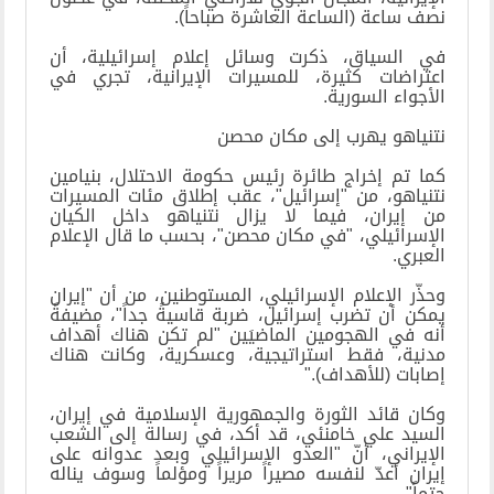
نصف ساعة (الساعة العاشرة صباحاً)
.
في السياق، ذكرت وسائل إعلام إسرائيلية، أن
اعتراضات كثيرة، للمسيرات الإيرانية، تجري في
الأجواء السورية
.
نتنياهو يهرب إلى مكان محصن
كما تم إخراج طائرة رئيس حكومة الاحتلال، بنيامين
نتنياهو، من "إسرائيل"، عقب إطلاق مئات المسيرات
من إيران، فيما لا يزال نتنياهو داخل الكيان
الإسرائيلي، "في مكان محصن"، بحسب ما قال الإعلام
العبري
.
وحذّر الإعلام الإسرائيلي، المستوطنين، من أن "إيران
يمكن أن تضرب إسرائيل، ضربة قاسيةً جداً"، مضيفةً
أنه في الهجومين الماضيَين "لم تكن هناك أهداف
مدنية، فقط استراتيجية، وعسكرية، وكانت هناك
إصابات (للأهداف)
".
وكان قائد الثورة والجمهورية الإسلامية في إيران،
السيد علي خامنئي، قد أكد، في رسالة إلى الشعب
الإيراني، أنّ "العدو الإسرائيلي وبعد عدوانه على
إيران أعدّ لنفسه مصيراً مريراً ومؤلماً وسوف يناله
حتماً".