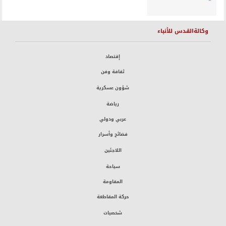
وكالةالقدس للأنباء
إقتصاد
ثقافة وفن
شؤون عسكرية
رياضة
عربي ودولي
فضائح وأسرار
اللاجئين
سياحة
المقاومة
حركة المقاطعة
شخصيات