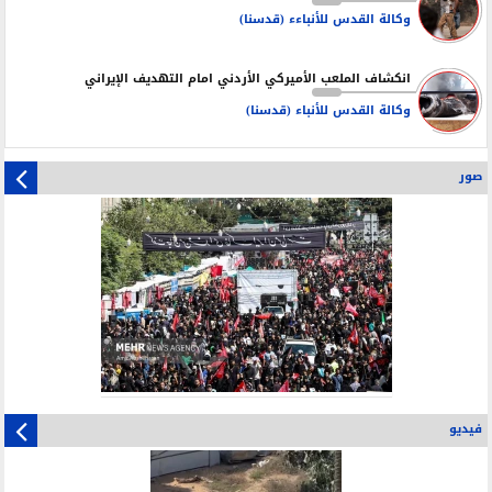
وكالة القدس للأنباءء (قدسنا)
انكشاف الملعب الأميركي الأردني امام التهديف الإيراني
وكالة القدس للأنباء (قدسنا)
صور
فيديو