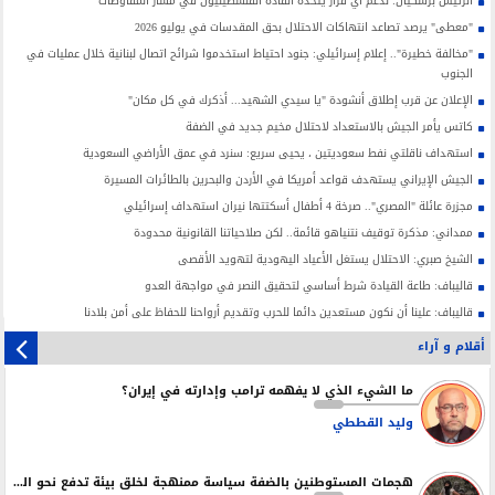
الرئيس بزشكيان: ندعم أي قرار يتخذه القادة الفلسطينيون في مسار المفاوضات
"معطى" يرصد تصاعد انتهاكات الاحتلال بحق المقدسات في يوليو 2026
"مخالفة خطيرة".. إعلام إسرائيلي: جنود احتياط استخدموا شرائح اتصال لبنانية خلال عمليات في
الجنوب
الإعلان عن قرب إطلاق أنشودة "يا سيدي الشهيد... أذكرك في كل مكان"
كاتس يأمر الجيش بالاستعداد لاحتلال مخيم جديد في الضفة
استهداف ناقلتي نفط سعوديتين ، يحيى سريع: سنرد في عمق الأراضي السعودية
الجيش الإيراني يستهدف قواعد أمريكا في الأردن والبحرين بالطائرات المسيرة
مجزرة عائلة "المصري".. صرخة 4 أطفال أسكتتها نيران استهداف إسرائيلي
ممداني: مذكرة توقيف نتنياهو قائمة.. لكن صلاحياتنا القانونية محدودة
الشيخ صبري: الاحتلال يستغل الأعياد اليهودية لتهويد الأقصى
قاليباف: طاعة القيادة شرط أساسي لتحقيق النصر في مواجهة العدو
قاليباف: علينا أن نكون مستعدين دائما للحرب وتقديم أرواحنا للحفاظ على أمن بلادنا
أقلام و آراء
ما الشيء الذي لا يفهمه ترامب وإدارته في إيران؟
وليد القططي
هجمات المستوطنين بالضفة سياسة ممنهجة لخلق بيئة تدفع نحو التهجير