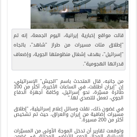
قالت مواقع إخبارية إيرانية، اليوم الجمعة، إنه تم
"إطلاق مئات مسيرات من طراز "شاهد"، باتجاه
"إسرائيل"، بهدف إشغال منظومتها الجوية، وإضعاف
قدراتها الهجومية".
من جانبه، قال المتحدث باسم "الجيش" الإسرائيلي،
إن "إيران أطلقت، في الساعات الأخيرة، أكثر من 100
طائرة مسيّرة، نحو إسرائيل، وكافة أجهزة الدفاع
الجوي، تعمل للتصدي لها
".
في غضون ذلك، نقلت وسائل إعلام إسرائيلية، "إطلاق
مسيرات إضافية من إيران والعراق، حيث تم تشخيص
أكثر من 200 مسيرة
".
وتوقعت تقارير أن تدخل الموجة الأولى من المسيّرات
الإيرانية، المجال الجوي للأراضي المحتلة، في غضون