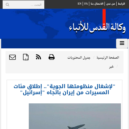
الرابط
من نحن
الاتصال بنا
FA
EN
الصفحة الرئيسية
جدول المحتويات
{ }
خبر
"لإشغال منظومتها الجوية".. إطلاق مئات
المسيرات من إيران باتجاه "إسرائيل"