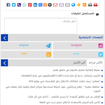















G
B
W
المستعمل تعليقات
الصفحات الاجتماعية
telegram
instagram
RSS
twiter
الأکثر قراءة
آخر الأخبار
سفينة إماراتية تتعرض لهجوم في مضيق هرمز
الرئيس بزشكيان: ندعم أي قرار يتخذه القادة الفلسطينيون في مسار المفاوضات
"معطى" يرصد تصاعد انتهاكات الاحتلال بحق المقدسات في يوليو 2026
"مخالفة خطيرة".. إعلام إسرائيلي: جنود احتياط استخدموا شرائح اتصال لبنانية خلال عمليات في
الجنوب
الإعلان عن قرب إطلاق أنشودة "يا سيدي الشهيد... أذكرك في كل مكان"
كاتس يأمر الجيش بالاستعداد لاحتلال مخيم جديد في الضفة