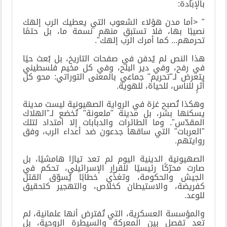
بالإبادة
:
> "
أما مدن هؤلاء الشعوب التي يعطيك الرب إلهك
نصيبًا بها، فلا تستبقِ منهم نسمة ما، بل حتمًا
تحرمهم... كما أمرك الرب إلهك
."
هذا النص لم يُدفن في صفحات التاريخ، بل بُعث حيًا
في رفح، وفي دير البلح، وفي كل مخيم فلسطيني
يتعرض لـ"تحريم" جماعي بالمعنى التوراتي: محو كل
أثرٍ للناس، للحياة، للهوية
.
وهكذا تُصبح غزة في الرواية الصهيونية ليست مدينة
يسكنها بشر، بل مدينة "ملعونة" تُخضع لـ"الهلاك
المقدّس". وما الطائرات والدبابات إلا امتداد لتلك
"العربات" التي ساقها جدعون ضد أعداء الرب، وفق
روايتهم
.
الصهيونية الدينية اليوم لم تعد تيارًا هامشيًا، بل
صارت محرّكًا رئيسيًا للقرار الإسرائيلي، تحكم في
الجيش والحكومة، وتغذّي خطابًا يُسوّق القتل
كفريضة، والاستيطان كخلاص، والتهجير كتحقيق
للوعد
.
والمؤسسة العسكرية، التي تُفترض أنها علمانية، لم
تعد تفصل بين المعركة والسيطرة الروحية، بل