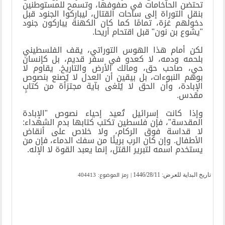
تحتضن الحاخامات في صفوفها، وتسمح للمستوطنين
بنقل التوراة إلى ساحات القتال، ليباركوا الجنود قبل
دخولهم غزة، تمامًا كما كان الكهنة يباركون جنود
"يشوع بن نون" قبل اقتحام أريحا
.
لكن أمام هذا الهوس التوراتي، يقف الفلسطيني
بلحمه ودمه، لا كعدو في سفر قديم، بل كإنسان
حي، صاحب حق، ومالك الأرض والتاريخ. يقاوم لا
بوهم النبوءات، بل بيقين أن العدل لا يُصنع بنصوص
الإبادة، وأن الحق لا يُلغى بآية مجتزأة من كتابٍ
مقدس
.
وإذا كانت إسرائيل تُعيد إحياء نصوص "الإبادة
المقدسة"، فإن فلسطين تكتب كتابها بدم الشهداء:
لا قداسة فوق الركام، ولا خلاص على أنقاض
الأطفال. وإن كان الرب بريئًا من سفك الدماء، فإن من
يستخدم اسمه لتبرير القتل، إنما يعبد القوة لا الإله.
| رمز الموضوع: 404413
تاریخ البدایة للعرض:
1446/28/11