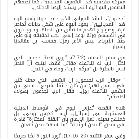
معركة مقدسة ضد "الشعوب المدنّسة"، كما تصفهم
النصوص التوراتية التي يستند إليها الاحتلال
.
"
جدعون"، القائد التوراتي الذي خاض حربه باسم الرب
ضد "المديانيين"، يعود اليوم على شكل دبابات تُحاصر
غزة، وصواريخ تهدم ما تبقّى من الحياة، وجنودٍ يرون
في أنفسهم ورثة لوعد إلهي يجب تحقيقه ولو على
جثث الأبرياء. ليس الأمر رمزيًا فحسب، بل عقائديًا
بامتياز
.
في سفر القضاة (7:2-7)، تُروى قصة جدعون الذي
اختار الرب له ثلاثمئة مقاتل فقط، ليثبت أن النصر
ليس بالكثرة بل "ببركة الرب"، وجاء في النص
:
> "
وقال الرب لجدعون: إن الشعب الذي معك كثير
عليّ... فقل لهم: من كان خائفًا فليرجع... فبقي من
الشعب ثلاثمئة رجل... فقال الرب لجدعون: بهؤلاء
أخلصكم
."
هذه القصة تُدرّس اليوم في الأوساط الدينية
العسكرية في إسرائيل، ليس كدرسٍ روحي، بل
كمنهج تعبئة، يُعزز الإيمان بأن "القلة المختارة" قادرة
على سحق "المدن الوثنية" كما سُحقت مدن كنعان
.
وفي سفر التثنية (20: 16-17)، تُورد التوراة نصًا صريحًا