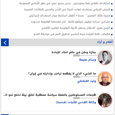
استهداف ناقلتي نفط سعوديتين ، يحيى سريع: سنرد في عمق الأراضي السعودية
الجيش الإيراني يستهدف قواعد أمريكا في الأردن والبحرين بالطائرات المسيرة
مجزرة عائلة "المصري".. صرخة 4 أطفال أسكتتها نيران استهداف إسرائيلي
ممداني: مذكرة توقيف نتنياهو قائمة.. لكن صلاحياتنا القانونية محدودة
الشيخ صبري: الاحتلال يستغل الأعياد اليهودية لتهويد الأقصى
قاليباف: طاعة القيادة شرط أساسي لتحقيق النصر في مواجهة العدو
أقلام و آراء
جنازة وطن في عالمٍ اعتاد الإبادة
وسام عفيفة
ما الشيء الذي لا يفهمه ترامب وإدارته في إيران؟
وليد القططي
هجمات المستوطنين بالضفة سياسة ممنهجة لخلق بيئة تدفع نحو التهجير
وكالة القدس للأنباءء (قدسنا)