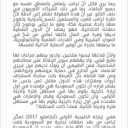
ربما يرى قائل أنّ ترامب يتعامل بالمنطق نفسه مع
جميع الحلفاء، بما في ذلك الشركاء الأوربيون في
حلف الناتو. غير أنّ هذه المقولة تفتقر إلى الدقة لأنّ
نظرة ترامب للعرب والمسلمين تتسم بالدونية وتفوح
منها رائحة عنصرية فجّة، وهو ما تجلّى بوضوح إبّان
حملاته الانتخابية. فهو يعتقد أنّ الدول النفطية
لديها وفرة في المال لكنها تعاني من شحّ في
الموارد البشرية وفي القدرات العلمية والتكنولوجية،
ما يجعلها عاجزة عن توفير الحماية الذاتية لنفسها
.
ولأنّ قادتها ليسوا منتخبين، وتدور بينهم صراعات لها
طابع قبلي، ولا يهمّهم سوى الحفاظ على مصالحهم
الشخصية، فمن الطبيعي أن يتولّد لديهم ميل غريزي
للاعتماد على الخارج في حماية عروشهم وثرواتهم،
ومن هنا قناعته بأنّ الفرصة باتت سانحة لاستنزاف
ثروات ومقدّرات هذه الدول مقابل ثمن بخس، ما
يفسّر قراره أن تكون السعودية هي مقصده في أول
زيارة خارجية يقوم بها في مستهلّ فترة ولايته
الأولى، وأن تكون السعودية وقطر والإمارات هي
مقصده في أول زيارة خارجية يقوم بها في مستهلّ
فترة ولايته الثانية. فماذا كانت المحصّلة؟
ففي زيارته الخليجية الأولى (أيار/مايو 2017) تمكّن
ترامب من عقد صفقات تجارية مع السعودية بلغت
قيمتها أكثر من 400 مليار دولار. صحيح أنّ السعودية