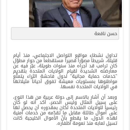
حسن نافعة
تداول نشطاء مواقع التواصل الاجتماعي، منذ أيام
قليلة، شريطاً مصوّراً قصيراً مستقطعاً من حوار مطوّل
كان ترامب قد أجراه منذ سنوات طويلة، عبّر فيه عن
معارضته الشديدة لقيام الولايات المتحدة بتقديم
"خدمات حماية مجانية" لدول فاحشة الثراء يتمتّع
مواطنوها بمستويات معيشة تفوق أحياناً مثيلاتها
في الولايات المتحدة نفسها
.
وبعد أن أشار بالاسم إلى دولة عربية من هذا النوع،
على سبيل المثال وليس الحصر، أكد أنه لو كان
رئيسياً للولايات المتحدة لكان بمقدوره أن يحصل لها
على أموال طائلة مقابل ما تقدّمه من خدمات أمنية
لهذه الدول، ما يقطع بأنّ الأموال الخليجية كانت
تسيل لعابه منذ نعومة أظفاره
.