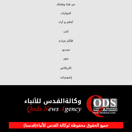
من هنا وهناك
الحوارات
أقلام و آراء
كتب
الأكثر قراءة
فيديو
صور
كاريكاتير
إنفوغراف
وكالةالقدس للأنباء
جميع الحقوق محفوظة لوکالة القدس للأنباء(قدسنا)