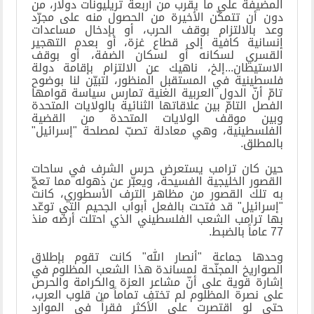
المضيفة على ما يقرب من أربعة تريليونات دولار، من
دون أن تتمكّن الأخيرة من الحصول منه على مجرّد
وعد بالالتزام بوقف الحرب، أو بإدخال مساعدات
إنسانية كافية إلى قطاع غزة، أو بعدم التهجير
القسري لسكانه أو لسكان الضفة، أو بوقف
الاستيطان...إلخ، ناهيك عن الالتزام بإقامة دولة
فلسطينية في المستقبل المنظور، لتبيّن لنا بوضوح
تامّ أنّ الدول العربية الغنية تمارس سياسة قوامها
الفصل التامّ بين علاقاتها الثنائية بالولايات المتحدة
وبين موقف الولايات المتحدة من القضية
الفلسطينية، وهي معادلة تصبّ لمصلحة "إسرائيل"
بالمطلق
.
حين كان ترامب يستعرض حرس الشرف في ساحات
القصور الخليجية الفسيحة، ويعبّر عن ذهوله مما تعجّ
به تلك القصور من مظاهر الترف الأسطوري، كانت
"إسرائيل" قد فتحت بالفعل أبواب الجحيم التي توعّد
بها ترامب الشعب الفلسطيني الذي احتلت أرضه منذ
77 عاماً بالضبط
.
وحدها جماعة "أنصار الله" كانت تقوم بإطلاق
الصواريخ المجنّحة لمساندة هذا الشعب المظلوم في
إشارة قوية على أنّ مشاعر العزة والكرامة والحرص
على نصرة المظلوم لم تختفِ تماماً من قلوب العرب،
حتى لو اقتصرت على الأكثر فقراً في الموارد