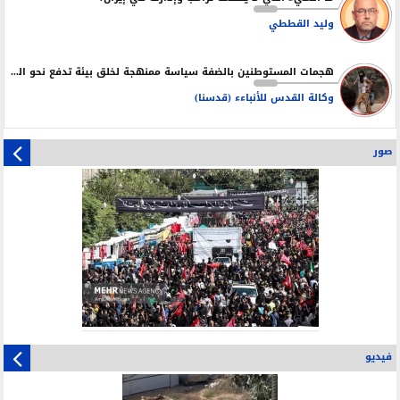
وليد القططي
هجمات المستوطنين بالضفة سياسة ممنهجة لخلق بيئة تدفع نحو التهجير
وكالة القدس للأنباءء (قدسنا)
صور
فيديو