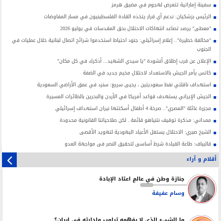
سفينة إماراتية تتعرض لهجوم في مضيق هرمز
الرئيس بزشكيان: ندعم أي قرار يتخذه القادة الفلسطينيون في مسار المفاوضات
"معطى" يرصد تصاعد انتهاكات الاحتلال بحق المقدسات في يوليو 2026
"مخالفة خطيرة".. إعلام إسرائيلي: جنود احتياط استخدموا شرائح اتصال لبنانية خلال عمليات في
الجنوب
الإعلان عن قرب إطلاق أنشودة "يا سيدي الشهيد... أذكرك في كل مكان"
كاتس يأمر الجيش بالاستعداد لاحتلال مخيم جديد في الضفة
استهداف ناقلتي نفط سعوديتين ، يحيى سريع: سنرد في عمق الأراضي السعودية
الجيش الإيراني يستهدف قواعد أمريكا في الأردن والبحرين بالطائرات المسيرة
مجزرة عائلة "المصري".. صرخة 4 أطفال أسكتتها نيران استهداف إسرائيلي
ممداني: مذكرة توقيف نتنياهو قائمة.. لكن صلاحياتنا القانونية محدودة
الشيخ صبري: الاحتلال يستغل الأعياد اليهودية لتهويد الأقصى
قاليباف: طاعة القيادة شرط أساسي لتحقيق النصر في مواجهة العدو
أقلام و آراء
جنازة وطن في عالمٍ اعتاد الإبادة
وسام عفيفة
ما الشيء الذي لا يفهمه ترامب وإدارته في إيران؟