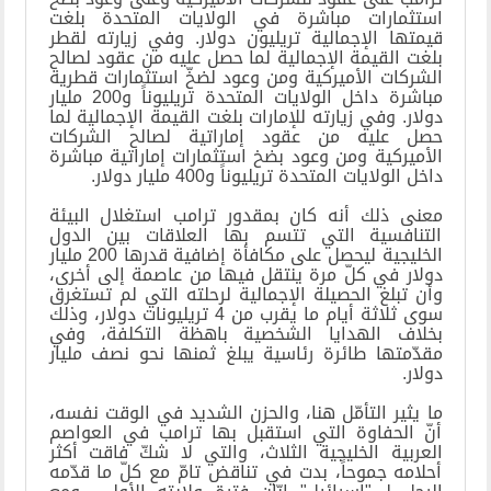
استثمارات مباشرة في الولايات المتحدة بلغت
قيمتها الإجمالية تريليون دولار. وفي زيارته لقطر
بلغت القيمة الإجمالية لما حصل عليه من عقود لصالح
الشركات الأميركية ومن وعود لضخّ استثمارات قطرية
مباشرة داخل الولايات المتحدة تريليوناً و200 مليار
دولار. وفي زيارته للإمارات بلغت القيمة الإجمالية لما
حصل عليه من عقود إماراتية لصالح الشركات
الأميركية ومن وعود بضخ استثمارات إماراتية مباشرة
داخل الولايات المتحدة تريليوناً و400 مليار دولار
.
معنى ذلك أنه كان بمقدور ترامب استغلال البيئة
التنافسية التي تتسم بها العلاقات بين الدول
الخليجية ليحصل على مكافأة إضافية قدرها 200 مليار
دولار في كلّ مرة ينتقل فيها من عاصمة إلى أخرى،
وأن تبلغ الحصيلة الإجمالية لرحلته التي لم تستغرق
سوى ثلاثة أيام ما يقرب من 4 تريليونات دولار، وذلك
بخلاف الهدايا الشخصية باهظة التكلفة، وفي
مقدّمتها طائرة رئاسية يبلغ ثمنها نحو نصف مليار
دولار
.
ما يثير التأمّل هنا، والحزن الشديد في الوقت نفسه،
أنّ الحفاوة التي استقبل بها ترامب في العواصم
العربية الخليجية الثلاث، والتي لا شكّ فاقت أكثر
أحلامه جموحاً، بدت في تناقض تامّ مع كلّ ما قدّمه