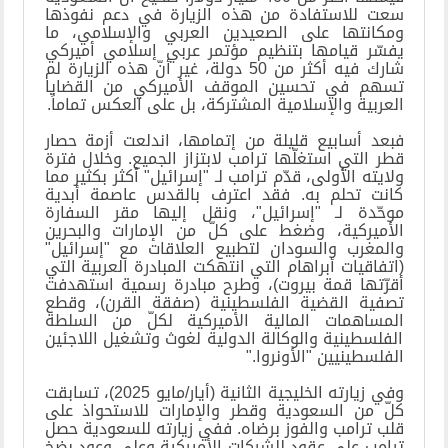
سعت للاستفادة من هذه الزيارة في دعم نفوذها
ومكانتها على الصعيدين العربي والإسلامي، ما
يفسّر قيامها بتنظيم مؤتمر عربي إسلامي أميركي
شارك فيه أكثر من 50 دولة، غير أنّ هذه الزيارة لم
تسهم في تحسين الموقف الأميركي من القضايا
العربية والإسلامية المشتركة، بل على العكس تماماً
.
فبعد أسابيع قليلة من إتمامها، اندلعت أزمة حصار
قطر التي استغلّها ترامب لابتزاز الجميع. وخلال فترة
ولايته الأولى، قدّم ترامب لـ "إسرائيل" أكثر بكثير مما
كانت تحلم به. فقد اعترف بالقدس عاصمة أبدية
موحّدة لـ "إسرائيل"، ونقل إليها مقر السفارة
الأميركية، وضغط على كلّ من الإمارات والبحرين
والمغرب والسودان لتطبيع العلاقات مع "إسرائيل"
(اتفاقيات أبراهام التي انتهكت المبادرة العربية التي
أقرّتها قمة بيروت)، وطرح مبادرة رسمية استهدفت
تصفية القضية الفلسطينية (صفقة القرن)، وقطع
المساهمات المالية الأميركية لكلّ من السلطة
الفلسطينية والوكالة الدولية لغوث وتشغيل اللاجئين
الفلسطينيين "الأونروا
".
وفي زيارته الخليجية الثانية (أيار/مايو 2025)، تسابقت
كلّ من السعودية وقطر والإمارات للاستحواذ على
قلب ترامب والفوز برضاه. ففي زيارته للسعودية حصل
ترامب على عقود للشركات الأميركية وعلى وعود بضخ