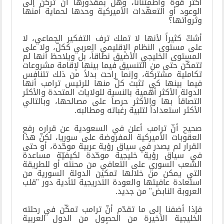
أكثر قوة واطمئناناً، وهل بمقدورها أن تركن إلى
الوعود أو التعهّدات الأميركية وحدها لحماية أمنها
وثرواتها؟
أشكّ كثيراً لأنها لا تملك ترف التفكير الجماعي، لا
على مستوى النظام الإقليمي العربي ككلّ، ولا على
المستوى الخليجي الأضيق نطاقاً، بل ويلاحظ أنها لم
تتمكّن حتى من التنسيق فيما بينها لإقامة مشروعات
تكاملية مشتركة، وإنما راحت بدلاً من ذلك تتنافس
فيما بينها كي تثبت كلّ منها للرئيس ترامب أنها
الدولة الأكثر أهمية بالنسبة للولايات المتحدة والأكثر
التصاقاً بها والأكثر حرصاً على مصالحها، وبالتالي
الأكثر استعداداً لتلبية رغباته ومطالبه
.
صحيح أنّ ترامب أعلن في السعودية عن قراره رفع
العقوبات الأميركية المفروضة على سوريا، لكنّ هذا
القرار لم يصدر في سياق رؤية عربية موحّدة، أو حتى
في سياق رؤية خليجية موحّدة لكيفيّة مساعدة
الشعب السوري على التعافي من محنته أو للطريقة
التي يمكن من خلالها تمكين الدولة السورية من
استعادة عافيتها والعودة التدريجية لتأدية دور "قلب
العروبة النابض" من جديد
.
فإذا أضفنا إلى ما تقدّم أنّ ترامب تمكّن في رحلته
الخليجية الأخيرة من الحصول من الدول العربية