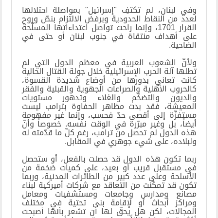
وفي لبنان، لم تكتفِ "إسرائيل" بمواصلة احتلالها
لعدد من النقاط الحدودية وبرفض الالتزام بنصّ وروح
القرار 1701، وإنما راحت تواصل اعتداءاتها المسلّحة
على أهداف منتقاة في جنوب لبنان أو حتى في
الضاحية
.
ولأنّ الشعوب العربية في معظم الدول التي لم
تطلها آلة الحرب الإسرائيلية خلال جولة القتال الحالية
كانت تعاني بدورها من أوضاع شديدة القسوة،
كالحروب الأهلية والصراعات الجهوية والقبلية والفقر
والديون والتضخّم والغلاء وتدهور مستويات
المعيشة، فقد بدت مظاهر الحفاوة بترامب ليست
مستفزّة إلى أقصى حدّ فحسب، وإنما غير مفهومة
أيضاً، بل وغير مبرّرة في الوقت نفسه. خصوصاً وأنّ
هذه الدول لم تحصل من ترامب، رغم كلّ ما قدّمته له
ولبلاده، على شيء جوهري في المقابل
.
ربما تكون هذه الدول قد حصلت بالفعل، أو ستحصل
في مستقبل قريب أو بعيد، على كميات ضخمة من
الأسلحة وعلى عدد كبير من الطائرات المدنية، وربما
تكون قد تمكّنت من التعاقد مع شركات أميركية لبناء
مصانع ومدارس وجامعات ومستشفيات ومعامل
ومراكز أبحاث أو لإقامة بنى تحتية في مختلف
المجالات، لكن هل يحقّ لها أن تشعر بأنها أصبحت