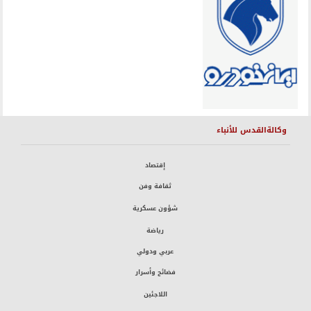
وكالةالقدس للأنباء
إقتصاد
ثقافة وفن
شؤون عسكرية
رياضة
عربي ودولي
فضائح وأسرار
اللاجئين