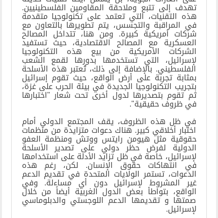
تهدف إلى تتبع وملاحقة المقاومين الفلسطينيين.
هذه التقنيات، التي تعتمد على تكنولوجيا متقدمة
في المراقبة والتجسس، يتم تطويرها بالتعاون مع
شركات أمريكية كبيرة. ومن هنا، تتداخل المصالح
العسكرية مع المصالح الاقتصادية، حيث تستفيد
الشركات الأمريكية من بيع هذه التكنولوجيا
لإسرائيل، التي تستخدمها بدورها لقمع الشعب
الفلسطيني. بالإضافة إلى ذلك، تُعتبر هذه الأسلحة
بمثابة تجربة على أرض الواقع، حيث تقوم إسرائيل
بتجريب التكنولوجيا الجديدة في بيئة الحرب على غزة،
ثم تقوم بتصديرها لدول أخرى تحت شعار "اختبارها
في ظروف حقيقية
."
في ظل هذه الظروف، يقف المجتمع الدولي أمام
اختبار أخلاقي كبير. هناك دعوات متزايدة من منظمات
حقوقية مثل هيومن رايتس ووتش ومنظمة العفو
الدولية لفرض حظر دولي على تصدير الأسلحة
لإسرائيل، خاصة في ظل تزايد الأدلة على استخدامها
في انتهاكات حقوق الإنسان. لكن، رغم هذه
الدعوات، تستمر الولايات المتحدة في تقديم الدعم
غير المشروط لإسرائيل دون أي مساءلة. وفي
الواقع، بتواطأ بعض الدول الغربية أيضاً من خلال
صمتها و تقديمها الدعم اللوجستي والدبلوماسي
لإسرائيل
.