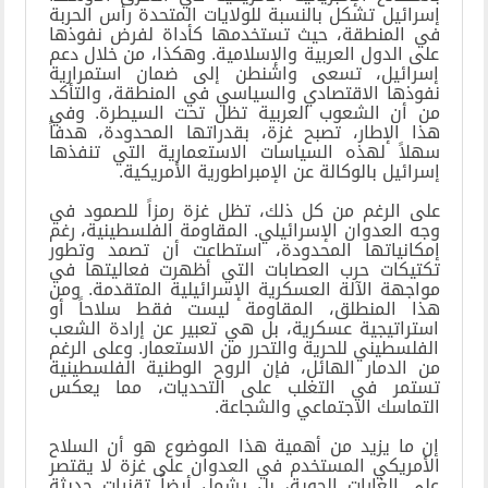
إسرائيل تشكل بالنسبة للولايات المتحدة رأس الحربة
في المنطقة، حيث تستخدمها كأداة لفرض نفوذها
على الدول العربية والإسلامية. وهكذا، من خلال دعم
إسرائيل، تسعى واشنطن إلى ضمان استمرارية
نفوذها الاقتصادي والسياسي في المنطقة، والتأكد
من أن الشعوب العربية تظل تحت السيطرة. وفي
هذا الإطار، تصبح غزة، بقدراتها المحدودة، هدفاً
سهلاً لهذه السياسات الاستعمارية التي تنفذها
إسرائيل بالوكالة عن الإمبراطورية الأمريكية
.
على الرغم من كل ذلك، تظل غزة رمزاً للصمود في
وجه العدوان الإسرائيلي. المقاومة الفلسطينية، رغم
إمكانياتها المحدودة، استطاعت أن تصمد وتطور
تكتيكات حرب العصابات التي أظهرت فعاليتها في
مواجهة الآلة العسكرية الإسرائيلية المتقدمة. ومن
هذا المنطلق، المقاومة ليست فقط سلاحاً أو
استراتيجية عسكرية، بل هي تعبير عن إرادة الشعب
الفلسطيني للحرية والتحرر من الاستعمار. وعلى الرغم
من الدمار الهائل، فإن الروح الوطنية الفلسطينية
تستمر في التغلب على التحديات، مما يعكس
التماسك الاجتماعي والشجاعة
.
إن ما يزيد من أهمية هذا الموضوع هو أن السلاح
الأمريكي المستخدم في العدوان على غزة لا يقتصر
على الغارات الجوية، بل يشمل أيضاً تقنيات حديثة