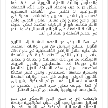
والمدارس والبنية التحتية الحيوية في غزة، مما
يشكل جرائم حرب واضحة. إلى جانب ذلك، الهجمات
الإسرائيلية لا تقتصر على الأهداف العسكرية
فحسب، بل تشمل المدنيين والمنشآت المدنية في
خرق واضح وصريح لكل معايير القانون الدولي. ولعل
الأكثر فظاعة، هو أن الولايات المتحدة تغض الطرف
عن الأدلة الدامغة على الجرائم الإسرائيلية، وتستمر
في تقديم الأسلحة والعتاد لتل أبيب
.
في هذا السياق، من المهم الإشارة إلى التاريخ
الطويل لتسليح إسرائيل من قبل الولايات المتحدة.
منذ بداية احتلال الأراضي الفلسطينية في عام 1967،
بدأت إسرائيل تتلقى شحنات كبيرة من الأسلحة
الأمريكية، بما في ذلك المقاتلات والدبابات والذخائر.
خلال حروبها ضد الفلسطينيين والدول العربية،
استخدمت إسرائيل هذه الأسلحة لتعزيز احتلالها
واستمرار نظامها الاستيطاني، والذي يُعتبر انتهاكاً
للقانون الدولي. وعليه، فإن دعم الولايات المتحدة
المستمر لإسرائيل، رغم الجرائم المرتكبة، يشير إلى
أن هذا التحالف يتجاوز مجرد التعاون الدفاعي، بل
يشمل دعماً أيديولوجياً يهدف إلى ترسيخ الاحتلال
.
بالإضافة إلى ما سبق، الدور الأمريكي في دعم
إسرائيل عسكرياً يعود إلى أسباب استراتيجية مرتبطة
بالمصالح الإمبريالية الأمريكية في الشرق الأوسط.