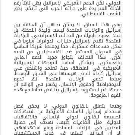
الدولي، لكن الدعم الأمريكي لإسرائيل يظل ثابتاً رغم
الأدلة المتزايدة على جرائم الحرب التي تُرتكب بحق
الشعب الفلسطيني
.
وفي هذا السياق، لا يمكن تجاهل أن العلاقة بين
إسرائيل والولايات المتحدة ليست وليدة اللحظة، بل
تمتد لعقود طويلة من التحالف الاستراتيجي. الولايات
المتحدة تقدم لإسرائيل مليارات الدولارات سنوياً في
شكل مساعدات عسكرية، مما يجعلها شريكاً أساسياً
في العدوان المستمر ضد الفلسطينيين. من ناحية
أخرى، هذا التحالف يتجاوز مجرد الدعم المالي
والعسكري، ويشكل أساساً للتوجهات الإمبريالية
الأمريكية في المنطقة، حيث تعتمد واشنطن على
إسرائيل كأداة لفرض هيمنتها على الشرق الأوسط.
وبينما تدعي الولايات المتحدة أنها تدعم
الديمقراطية وحقوق الإنسان، يظهر في الواقع أن
دعمها غير المشروط لإسرائيل يتناقض تماماً مع هذه
القيم المزعومة
.
وفيما يتعلق بالقانون الدولي، لا يمكن فصل
استخدام إسرائيل للأسلحة الأمريكية عن الانتهاكات
الجسيمة للقانون الدولي الإنساني. فالاتفاقيات
الدولية، مثل اتفاقيات جنيف، تهدف إلى حماية
المدنيين في النزاعات المسلحة ومنع استهدافهم،
إلا أن إسرائيل تستمر في ضرب المستشفيات