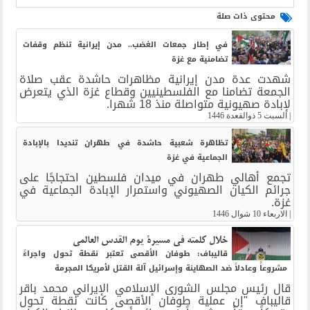
محتوى ذات صلة
في إطار جمعات الغضب.. مدن إيرانية تنظم وقفات
تضامنية مع غزة
شهدت عدة مدن إيرانية مظاهرات حاشدة عقب صلاة
الجمعة تضامنا مع الفلسطينيين وقطاع غزة الذي يتعرض
لإبادة صهيونية متواصلة منذ 18 شهرا.
|
السبت 5 ذوالقعدة 1446
تظاهرة شعبية حاشدة في طهران تنديدا بالإبادة
الجماعية في غزة
تجمع أهالي طهران في ميدان فلسطين احتجاجًا على
جرائم الكيان الصهيوني واستمرار الإبادة الجماعية في
غزة.
|
الاربعاء 10 شوال 1446
خلال كلمته في مسيرة يوم القدس العالمي
قاليباف: طوفان الأقصى تعتبر نقطة تحول واجراءً
مشروعاً وعادلاً ضد الصهاينة وإسرائيل آلة القتل لأمريكا المجرمة
قال رئيس مجلس الشورى الإسلامي الإيراني محمد باقر
قاليباف "إن عملية طوفان الأقصى كانت نقطة تحول