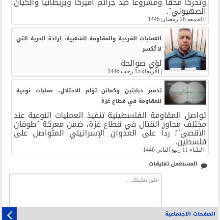
وتحركاً محقاً ومشروعاً ضد جرائم أميركا وبريطانيا والكيان
الصهيوني".
|
الجمعه 28 رمضان 1446
العمليات الفردية والمقاومة الشعبية: إرادة الحرية التي
لا تُكسر
لؤي صوالحة
|
الاربعاء 15 رجب 1446
تدمير دبابتين وكمائن تؤلم الاحتلال.. عمليات نوعية
للمقاومة في قطاع غزة
تواصل المقاومة الفلسطينية تنفيذ العمليات النوعية عند
مختلف محاور القتال في قطاع غزة، ضمن معركة "طوفان
الأقصى"؛ رداً على العدوان الإسرائيلي المتواصل على
فلسطين.
|
الثلثاء 11 ربيع الثاني 1446
المستعمل تعليقات
الصفحات الاجتماعية