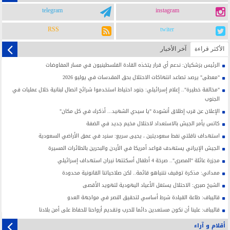
telegram
instagram
RSS
twiter
الأکثر قراءة
آخر الأخبار
الرئيس بزشكيان: ندعم أي قرار يتخذه القادة الفلسطينيون في مسار المفاوضات
"معطى" يرصد تصاعد انتهاكات الاحتلال بحق المقدسات في يوليو 2026
"مخالفة خطيرة".. إعلام إسرائيلي: جنود احتياط استخدموا شرائح اتصال لبنانية خلال عمليات في
الجنوب
الإعلان عن قرب إطلاق أنشودة "يا سيدي الشهيد... أذكرك في كل مكان"
كاتس يأمر الجيش بالاستعداد لاحتلال مخيم جديد في الضفة
استهداف ناقلتي نفط سعوديتين ، يحيى سريع: سنرد في عمق الأراضي السعودية
الجيش الإيراني يستهدف قواعد أمريكا في الأردن والبحرين بالطائرات المسيرة
مجزرة عائلة "المصري".. صرخة 4 أطفال أسكتتها نيران استهداف إسرائيلي
ممداني: مذكرة توقيف نتنياهو قائمة.. لكن صلاحياتنا القانونية محدودة
الشيخ صبري: الاحتلال يستغل الأعياد اليهودية لتهويد الأقصى
قاليباف: طاعة القيادة شرط أساسي لتحقيق النصر في مواجهة العدو
قاليباف: علينا أن نكون مستعدين دائما للحرب وتقديم أرواحنا للحفاظ على أمن بلادنا
أقلام و آراء