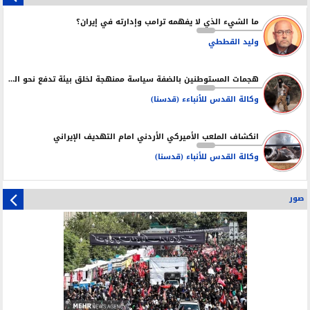
ما الشيء الذي لا يفهمه ترامب وإدارته في إيران؟
وليد القططي
هجمات المستوطنين بالضفة سياسة ممنهجة لخلق بيئة تدفع نحو التهجير
وكالة القدس للأنباءء (قدسنا)
انكشاف الملعب الأميركي الأردني امام التهديف الإيراني
وكالة القدس للأنباء (قدسنا)
صور