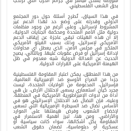
متورطة بشكل مباشر في جرائم الحرب التي تُرتكب
بحق الشعب الفلسطيني
.
في هذا السياق، تُطرح أسئلة حول دور المجتمع
الدولي وقدرته على وضع حد لهذا الدعم غير
المشروط لإسرائيل. وعلى الرغم من وجود منظمات
دولية مثل الأمم المتحدة ومحكمة الجنايات الدولية،
إلا أن هذه الهيئات تبقى عاجزة عن إيقاف الدعم
الأمريكي لإسرائيل، وذلك بسبب الفيتو الأمريكي
المتكرر في مجلس الأمن، الذي يعطل أي محاولات
لإدانة إسرائيل أو فرض عقوبات عليها. وبالتالي، يصبح
الحديث عن العدالة الدولية شبه معدوم في ظل
الهيمنة الأمريكية على القرارات الدولية
.
من هذا المنطلق، يمكن اعتبار المقاومة الفلسطينية
جزءاً من الصراع الأوسع ضد الإمبريالية العالمية.
فإسرائيل، المدعومة من الولايات المتحدة، ليست
مجرد كيان استعماري يسعى لاحتلال الأرض، بل هي
أداة من أدوات الإمبراطورية الأمريكية في المنطقة.
وعليه، فإن النضال ضد الاحتلال الإسرائيلي هو في
الأساس نضال ضد السيطرة الإمبريالية التي تسعى
لإخضاع الشعوب وفرض هيمنتها على الموارد
والأراضي. ومن هنا، تبرز أهمية الاستمرار في
المقاومة بكل أشكالها، سواء كانت سياسية أو
عسكرية أو دبلوماسية، لضمان حقوق الشعب