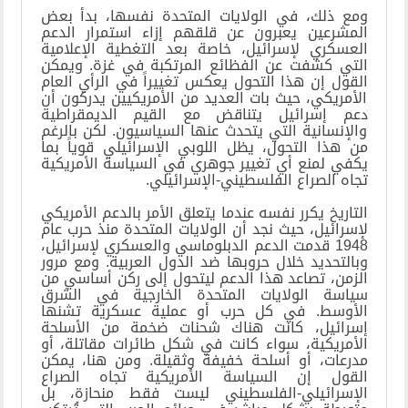
ومع ذلك، في الولايات المتحدة نفسها، بدأ بعض
المشرعين يعبرون عن قلقهم إزاء استمرار الدعم
العسكري لإسرائيل، خاصة بعد التغطية الإعلامية
التي كشفت عن الفظائع المرتكبة في غزة. ويمكن
القول إن هذا التحول يعكس تغييراً في الرأي العام
الأمريكي، حيث بات العديد من الأمريكيين يدركون أن
دعم إسرائيل يتناقض مع القيم الديمقراطية
والإنسانية التي يتحدث عنها السياسيون. لكن بالرغم
من هذا التحول، يظل اللوبي الإسرائيلي قوياً بما
يكفي لمنع أي تغيير جوهري في السياسة الأمريكية
تجاه الصراع الفلسطيني-الإسرائيلي
.
التاريخ يكرر نفسه عندما يتعلق الأمر بالدعم الأمريكي
لإسرائيل، حيث نجد أن الولايات المتحدة منذ حرب عام
1948 قدمت الدعم الدبلوماسي والعسكري لإسرائيل،
وبالتحديد خلال حروبها ضد الدول العربية. ومع مرور
الزمن، تصاعد هذا الدعم ليتحول إلى ركن أساسي من
سياسة الولايات المتحدة الخارجية في الشرق
الأوسط. في كل حرب أو عملية عسكرية تشنها
إسرائيل، كانت هناك شحنات ضخمة من الأسلحة
الأمريكية، سواء كانت في شكل طائرات مقاتلة، أو
مدرعات، أو أسلحة خفيفة وثقيلة. ومن هنا، يمكن
القول إن السياسة الأمريكية تجاه الصراع
الإسرائيلي-الفلسطيني ليست فقط منحازة، بل