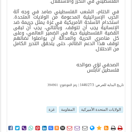
الفلسطيني في التحرر والاستقلال
.
في الختام، الشعب الفلسطيني صامد في وجه آلة
الحرب الإسرائيلية المدعومة من الولايات المتحدة.
استخدام الأسلحة الأمريكية في غزة يمثل جريمة ضد
الإنسانية يجب أن تتوقف. وبالتالي، يجب أن تبقى
القضية الفلسطينية حية في الضمير العالمي، وعلى
كل مناصري الحرية والعدالة أن يواصلوا نضالهم
لوقف هذا الدعم الظالم، حتى يتحقق التحرر الكامل
من الاحتلال
.
الصحفي لؤي صوالحه
فلسطين /نابلس
| رمز الموضوع: 394961
تاریخ البدایة للعرض:
1446/27/3
الولايات المتحدة الأميركية
المقاومة
غزة















G
B
W