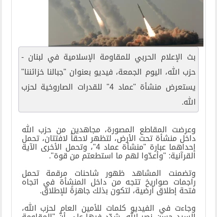
بث الإعلام الحربي للمقاومة الإسلامية في لبنان -
حزب الله، اليوم الجمعة، فيديو بعنوان "جبالنا خزائننا"
يستعرض منشأة "عماد 4" للقدرات الصاروخية لحزب
الله.
وعرضت المقاطع المصورة، مجاهدين من حزب الله
داخل منشأة تحت الأرض، لتظهر لاحقاً لافتتان، تحمل
إحداهما عبارة "منشأة عماد 4"، وتحمل الأخرى الآية
القرآنية: "وأعدّوا لهم ما استطعتم من قوة".
وتضمنت المشاهد ظهور شاحنات مرقمة تحمل
راجمات صواريخ تتجه من داخل المنشأة في اتجاه
فتحة إطلاق أرضية، لتكون بذلك جاهزةً للإطلاق.
وجاءت في الفيديو كلمات للأمين العام لحزب الله،
السيد حسن نصر الله، شدّد فيها على أنّ "المقاومة