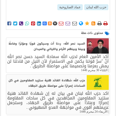
حزب الله لبنان
عماد الصاروخية















G
B
W
محتوى ذات صلة
السيد نصر الله: ردنا آت وسيكون قويًا ومؤثرًا وفاعلًا
وبيننا وبينهم الأيام والليالي والميدان
أكد الأمين العام لحزب الله سماحة السيد حسن نصر الله
أنّ "سرّ قوتنا يكمن في الاستمرار لأن النيل من قادتنا لن
يمسّ بعزمنا وتصميمنا على مواصلة الطريق".
|
الثلثاء 30 محرم 1446
حزب الله: شهادة القائد هنية ستزيد المقاومين في كل
‏الساحات إصرارًا على مواصلة طريق الجهاد
اكد حزب الله لبنان في بيان له إن شهادة القائد هنية
ستزيد المقاومين المجاهدين في كل ‏ساحات المقاومة
إصرارًا وعنادًا على مواصلة طريق الجهاد، وستجعل
عزيمتهم أقوى ‏في مواجهة العدو الصهيوني .
|
الاربعاء 24 محرم 1446