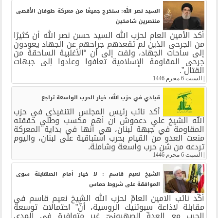
السيد نصر الله: سنخرج جميعًا من معركة طوفان الأقصى
منتصرين شامخين
أكد الأمين العام لحزب الله السيد حسن نصر الله أن كثيرًا
من الجرحى الذين لم تقعدهم جراحهم عن الجهاد يعودون
إلى ساحات الجهاد، ولفت إلى أن “الأغلبية الساحقة من
جرحى المقاومة الإسلامية تعافوا وعادوا إلى جبهات
القتال”.
|
السبت 6 محرم 1446
قيادي في حزب الله: خيار الحرب الواسعة تراجع
أكد نائب رئيس المجلس التنفيذي في حزب
الله الشيخ علي دعموش أن أهم مكسب وطني حققته
المقاومة في جبهة لبنان، هي أنها في بداية المعركة
منعت العدو من القيام بحرب استباقية على لبنان، واليوم
تردعه من شن حرب واسعة وشاملة.
|
السبت 6 محرم 1446
الشيخ نعيم قاسم : لا خيار أمام الصهاينة سوى
الموافقة على شروط حماس
أَكّد نائب الامين العامّ لحزب الله الشيخ نعيم قاسم في
مقابلة لاذاعة سبوتنيك الروسية، أنَّ” احتمالات توسعة
الحرب مع العدوِّ الصِهيونيّ غير متوافرة في المدى