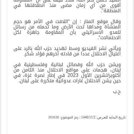
أقوى من أي زمان مضى منذ انطلاقتها في
المنطقة".
وقال موقع المنار : إن “اللافت في الأمر هو حجم
المنشأة ومداها تحت الأرض وما تحمله من رسائل
للعدو الاسرائيلي بأن المقاومة جاهزة لكل
الاحتمالات”.
ويأتي نشر الفيديو وسط تهديد حزب الله بالرد على
اغتيال الاحتلال عددا من قادته آخرهم فؤاد شكر.
ويشن حزب الله وفصائل لبنانية وفلسطينية في
لبنان، هجمات على مواقع الاحتلال منذ الثامن من
أكتوبر/تشرين الأول 2023 في إطار نصرة غزة، في
حين يشن الاحتلال غارات عدوانية متكررة على لبنان.
ح.ب
| رمز الموضوع: 393038
تاریخ البدایة للعرض:
1446/11/2