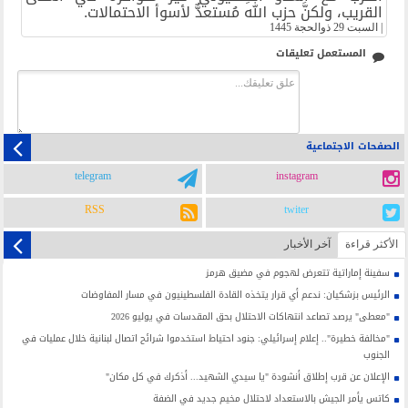
القريب، ولكنَّ حزب الله مُستعدٌّ لأسوأ الاحتمالات.
|
السبت 29 ذوالحجة 1445
المستعمل تعليقات
الصفحات الاجتماعية
telegram
instagram
RSS
twiter
الأکثر قراءة
آخر الأخبار
سفينة إماراتية تتعرض لهجوم في مضيق هرمز
الرئيس بزشكيان: ندعم أي قرار يتخذه القادة الفلسطينيون في مسار المفاوضات
"معطى" يرصد تصاعد انتهاكات الاحتلال بحق المقدسات في يوليو 2026
"مخالفة خطيرة".. إعلام إسرائيلي: جنود احتياط استخدموا شرائح اتصال لبنانية خلال عمليات في
الجنوب
الإعلان عن قرب إطلاق أنشودة "يا سيدي الشهيد... أذكرك في كل مكان"
كاتس يأمر الجيش بالاستعداد لاحتلال مخيم جديد في الضفة