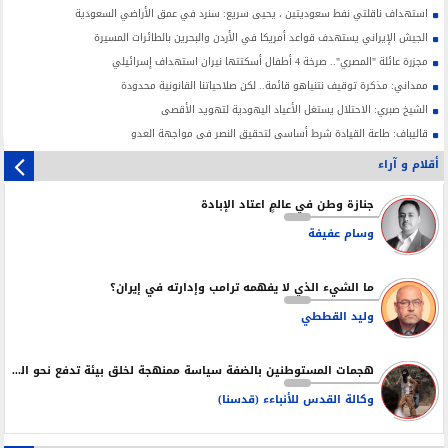
استهداف ناقلتي نفط سعوديتين ، يحيى سريع: سنرد في عمق الأراضي السعودية
الجيش الإيراني يستهدف قواعد أمريكا في الأردن والبحرين بالطائرات المسيرة
مجزرة عائلة "المصري".. صرخة 4 أطفال أسكتتها نيران استهداف إسرائيلي
ممداني: مذكرة توقيف نتنياهو قائمة.. لكن صلاحياتنا القانونية محدودة
الشيخ صبري: الاحتلال يستغل الأعياد اليهودية لتهويد الأقصى
قاليباف: طاعة القيادة شرط أساسي لتحقيق النصر في مواجهة العدو
أقلام و آراء
جنازة وطن في عالمٍ اعتاد الإبادة
وسام عفيفة
ما الشيء الذي لا يفهمه ترامب وإدارته في إيران؟
وليد القططي
هجمات المستوطنين بالضفة سياسة ممنهجة لخلق بيئة تدفع نحو التهجير
وكالة القدس للأنباءء (قدسنا)