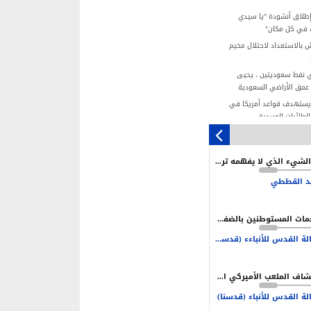
إطلاق أنشودة "يا سيدي
ك في كل مكان"
 بالاستعداد لاحتلال مخيم
 نفط سعوديتين ، يحيى
عمق الأراضي السعودية
 يستهدف قواعد أمريكا في
بالطائرات المسيرة
مجزرة عائلة "المصري".. صرخة 4 أطفال
استهداف إسرائيلي
ما الشيء الذي لا يفهمه ترامب وإدارته في إيران؟
وقيف نتنياهو قائمة.. لكن
نية محدودة
د القططي
تلال يستغل الأعياد اليهودية
هجمات المستوطنين بالضفة سياسة ممنهجة لخلق بيئة تدفع نحو التهجير
القيادة شرط أساسي لتحقيق
ة العدو
وكالة القدس للأنباءء (قدسنا)
ن نكون مستعدين دائما للحرب
لحفاظ على أمن بلادنا
انكشاف الملعب الأميركي الأردني امام التهديف الإيراني
لة القدس للأنباء (قدسنا)