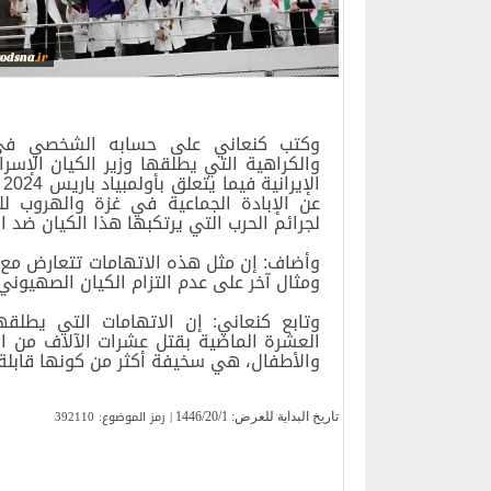
وكتب كنعاني على حسابه الشخصي في ش
والكراهية التي يطلقها وزير الكيان الإسر
ا
عن الإبادة الجماعية في غزة والهروب ل
لجرائم الحرب التي يرتكبها هذا الكيان ض
وأضاف: إن مثل هذه الاتهامات تتعارض مع ا
ومثال آخر على عدم التزام الكيان الصهيوني 
وتابع كنعاني: إن الاتهامات التي يطلقه
العشرة الماضية بقتل عشرات الآلاف من الف
والأطفال، هي سخيفة أكثر من كونها قابلة
| رمز الموضوع: 392110
تاریخ البدایة للعرض:
1446/20/1