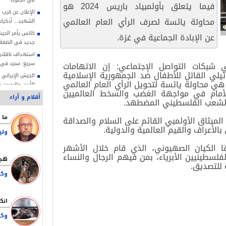
فيما يتعلق بأولمبياد باريس 2024 هو
الإعلان عن قرب 
محاولة يائسة لصرف الرأي العام العالمي
الشهيد... أذكر
كاتس يأمر الجيش
عن الإبادة الجماعية في غزة.
جديد في الضفة
استهداف ناقلتي
بكات التواصل الإجتماعي: إن الاتهامات
سريع: سنرد في 
ائيلي القاتل للأطفال ضد الجمهورية الإسلامية
الجيش الإيراني
لإيرانية فيما يتعلق بأولمبياد باريس 2024 هي محاولة يائسة لتحويل الرأي العام العالمي
الأردن والبحرين 
لأمام في مواجهة الغضب والسخط العالميين
أقلام و آراء
د الشعب الفلسطيني المضطهد
.
أسكتتها نيران 
لميثاق الأولمبي القائم على السلام والصداقة
ممداني: مذكرة ت
بالأعراف والقيم العالمية والدولية
.
صلاحياتنا القانو
ولي
الشيخ صبري: الاح
ا الكيان الصهيوني، الذي قام خلال الأشهر
لتهويد الأقصى
لسطينيين الأبرياء، بمن فيهم الرجال والنساء
قاليباف: طاعة 
 للتصديق.
النصر في مواجه
قاليباف: علينا أ
وتقديم أرواحنا ل
وكا