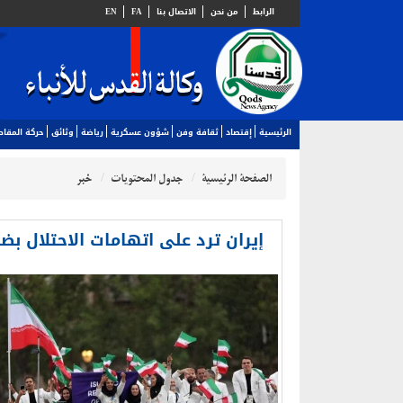
الرابط
من نحن
الاتصال بنا
FA
EN
الرئيسية
إقتصاد
ثقافة وفن
شؤون عسكرية
رياضة
وثائق
حركة المقا
الصفحة الرئيسية
جدول المحتويات
خبر
إيران ترد على اتهامات الاحتلال ب