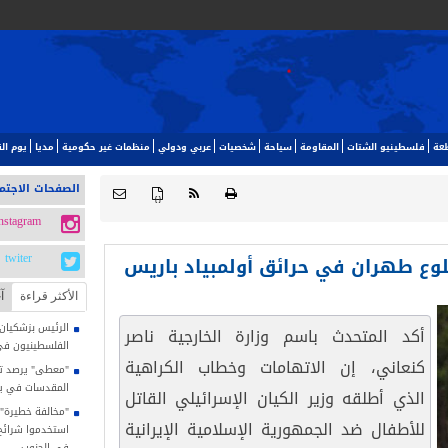
طعة
فلسطينيو الشتات
المقاومة
سياحة
شخصيات
عربي ودولي
منظمات غير حكومية
مديا
يوم ا‬
الصفحات الاجتم
{ }
instagram
ضلوع طهران في حرائق أولمبياد باريس
twiter
الأکثر قراءة
آ
الرئيس بزشكيان: 
أكد المتحدث باسم وزارة الخارجية ناصر
الفلسطينيون في
كنعاني، إن الاتهامات وخطاب الكراهية
"معطى" يرصد تصا
المقدسات في يوليو
الذي أطلقه وزير الكيان الإسرائيلي القاتل
"مخالفة خطيرة"..
للأطفال ضد الجمهورية الإسلامية الإيرانية
استخدموا شرائح ا
في الجنوب