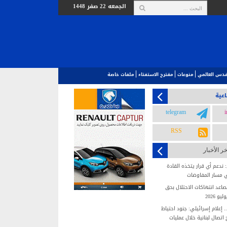
الجمعه 22 صفر 1448
لقدس العالمي‎
منوعات
مقترح الاستفتاء
ملفات خاصة
اعية
telegram
RSS
خر الأخبار
ندعم أي قرار يتخذه القادة
 مسار المفاوضات
عد انتهاكات الاحتلال بحق
 2026
 إعلام إسرائيلي: جنود احتياط
تصال لبنانية خلال عمليات