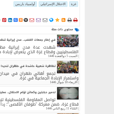
غزة
الاحتلال الإسرائيلي
أولمبياد باريس











G
B
W
محتوى ذات صلة
في إطار جمعات الغضب.. مدن إيرانية تنظم
شهدت عدة مدن إيرانية مظا
الفلسطينيين وقطاع غزة الذي يتعرض لإبادة صهيوني
|
السبت 5 ذوالقعدة 1446
تظاهرة شعبية حاشدة في طهران تنديدا با
تجمع أهالي طهران في ميدان ف
واستمرار الإبادة الجماعية في غزة.
|
الاربعاء 10 شوال 1446
تدمير دبابتين وكمائن تؤلم الاحتلال.. عمل
تواصل المقاومة الفلسطينية تنف
قطاع غزة، ضمن معركة "طوفان الأقصى"؛ رداً 
|
الثلثاء 11 ربيع الثاني 1446