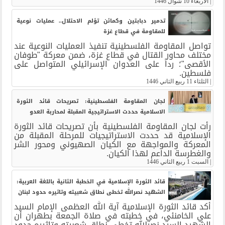
|
الاربعاء 10 شوال 1446
تدمير دبابتين وكمائن تؤلم الاحتلال.. عمليات نوعية
للمقاومة في قطاع غزة
تواصل المقاومة الفلسطينية تنفيذ العمليات النوعية عند
مختلف محاور القتال في قطاع غزة، ضمن معركة "طوفان
الأقصى"؛ رداً على العدوان الإسرائيلي المتواصل على
فلسطين.
|
الثلثاء 11 ربيع الثاني 1446
لجان المقاومة الفلسطينية: تصريحات قائد الثورة
الاسلامية حددت الاستراتيجية المقبلة لمحاربة العدو
رأت لجان المقاومة الفلسطينية بأن تصريحات قائد الثورة
الإسلامية قد حددت الاستراتيجيات للمرحلة المقبلة من
المعركة والمواجهة مع الكيان الصهيوني ومحور الشر
والغطرسة الداعم لهذا الكيان.
|
السبت 1 ربيع الثاني 1446
قائد الثورة الإسلامية في الخطبة الثانية باللغة العربية:
الشهيد نصرالله تخطى نطاق شعبيته وتاثيره حدود لبنان
أكد قائد الثورة الإسلامية آية الله العظمى الإمام السيد
علي الخامنئي، في خطبته في صلاة الجمعة بطهران أن
الشهيد السيد نصرالله تخطى نطاق شعبيته وتاثيره حدود