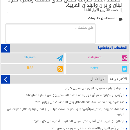
لبنان وايران والبلدان العربية.
|
الجمعه 30 ربيع الاول 1446
المستعمل تعليقات
الصفحات الاجتماعية
telegram
instagram
RSS
twiter
الأکثر قراءة
آخر الأخبار
سفينة إماراتية تتعرض لهجوم في مضيق هرمز
الرئيس بزشكيان: ندعم أي قرار يتخذه القادة الفلسطينيون في مسار المفاوضات
"معطى" يرصد تصاعد انتهاكات الاحتلال بحق المقدسات في يوليو 2026
"مخالفة خطيرة".. إعلام إسرائيلي: جنود احتياط استخدموا شرائح اتصال لبنانية خلال عمليات في
الجنوب
الإعلان عن قرب إطلاق أنشودة "يا سيدي الشهيد... أذكرك في كل مكان"
كاتس يأمر الجيش بالاستعداد لاحتلال مخيم جديد في الضفة