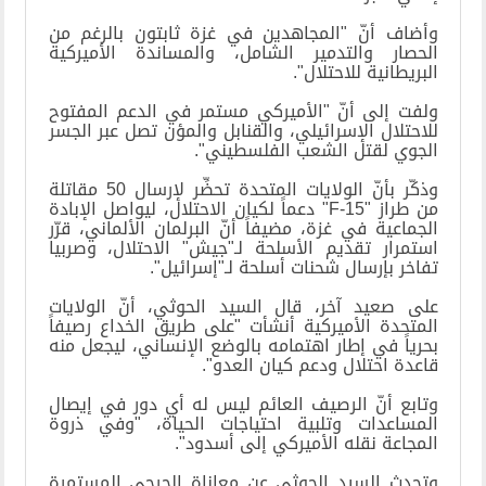
وأضاف أنّ "المجاهدين في غزة ثابتون بالرغم من
الحصار والتدمير الشامل، والمساندة الأميركية
البريطانية للاحتلال".
ولفت إلى أنّ "الأميركي مستمر في الدعم المفتوح
للاحتلال الإسرائيلي، والقنابل والمؤن تصل عبر الجسر
الجوي لقتل الشعب الفلسطيني".
وذكّر بأنّ الولايات المتحدة تحضِّر لإرسال 50 مقاتلة
من طراز "F-15" دعماً لكيان الاحتلال، ليواصل الإبادة
الجماعية في غزة، مضيفاً أنّ البرلمان الألماني، قرّر
استمرار تقديم الأسلحة لـ"جيش" الاحتلال، وصربيا
تفاخر بإرسال شحنات أسلحة لـ"إسرائيل".
على صعيد آخر، قال السيد الحوثي، أنّ الولايات
المتحدة الأميركية أنشأت "على طريق الخداع رصيفاً
بحرياً في إطار اهتمامه بالوضع الإنساني، ليجعل منه
قاعدة احتلال ودعم كيان العدو".
وتابع أنّ الرصيف العائم ليس له أي دور في إيصال
المساعدات وتلبية احتياجات الحياة، "وفي ذروة
المجاعة نقله الأميركي إلى أسدود".
وتحدث السيد الحوثي عن معاناة الجرحى المستمرة