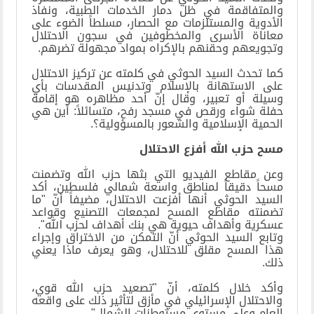
والمتفاقمة في ظل دمار الخدمات الطبية، ونفاذ
الأدوية والمستلزمات مع الحصار، مسلطاً الضوء على
معاناة الأسرى والمخطوفين في سجون الاحتلال
وتجويعهم وحقنهم بالإكراه بمواد مجهولة تضرهم.
كما تحدث السيد الحوثي في كلمته عن تركيز الاحتلال
على الاستهانة بالإسلام وتدنيس المقدسات بأي
وسيلة أو تعبير، وقال إنّ أحد مظاهره هو إقامة
حفلة شواء ورقص في مسجد رفح، متسائلاً: أين هي
الحمية الإسلامية والشعور بالمسؤولية؟.
مسح حزب الله أفزع الاحتلال
وعن مقاطع الفيديو التي بثها حزب الله وتضمنت
مسحاً دقيقاً لمناطق واسعة شمالي فلسطين، أكد
السيد الحوثي أنها أفزعت الاحتلال، مضيفاً أنّ "ما
تضمنته مقاطع المسح لمجمعات التصنيع وقواعد
عسكرية وأهداف حيوية هي بنك أهداف لحزب الله".
وتابع السيد الحوثي أنّ التمكن من الاختراق وإجراء
هذا المسح مقلق للاحتلال، وهو يعرف ماذا يعني
ذلك.
وأكد خلال كلمته، أنّ "تصعيد حزب الله قوي،
والاحتلال الإسرائيلي في مأزق لتأثير ذلك على واقعه
العام وعلى مستوى مستوطنات الشمال".