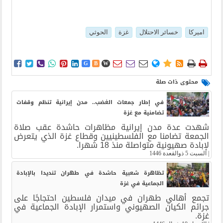
اميركا
خسائر الاحتلال
غزة
الحوثي















G
B
W
محتوى ذات صلة
في إطار جمعات الغضب.. مدن إيرانية تنظم وقفات
تضامنية مع غزة
شهدت عدة مدن إيرانية مظاهرات حاشدة عقب صلاة
الجمعة تضامنا مع الفلسطينيين وقطاع غزة الذي يتعرض
لإبادة صهيونية متواصلة منذ 18 شهرا.
|
السبت 5 ذوالقعدة 1446
تظاهرة شعبية حاشدة في طهران تنديدا بالإبادة
الجماعية في غزة
تجمع أهالي طهران في ميدان فلسطين احتجاجًا على
جرائم الكيان الصهيوني واستمرار الإبادة الجماعية في
غزة.