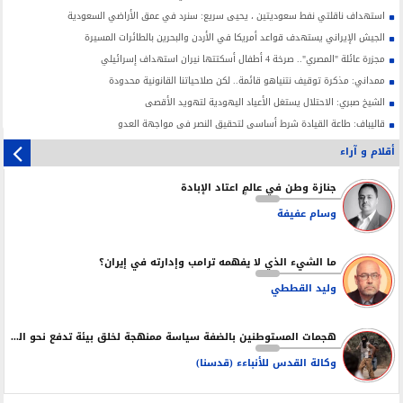
استهداف ناقلتي نفط سعوديتين ، يحيى سريع: سنرد في عمق الأراضي السعودية
الجيش الإيراني يستهدف قواعد أمريكا في الأردن والبحرين بالطائرات المسيرة
مجزرة عائلة "المصري".. صرخة 4 أطفال أسكتتها نيران استهداف إسرائيلي
ممداني: مذكرة توقيف نتنياهو قائمة.. لكن صلاحياتنا القانونية محدودة
الشيخ صبري: الاحتلال يستغل الأعياد اليهودية لتهويد الأقصى
قاليباف: طاعة القيادة شرط أساسي لتحقيق النصر في مواجهة العدو
أقلام و آراء
جنازة وطن في عالمٍ اعتاد الإبادة
وسام عفيفة
ما الشيء الذي لا يفهمه ترامب وإدارته في إيران؟
وليد القططي
هجمات المستوطنين بالضفة سياسة ممنهجة لخلق بيئة تدفع نحو التهجير
وكالة القدس للأنباءء (قدسنا)