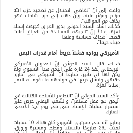
ولفت إلى أنّ "تغاضي الاحتلال عن تصعيد حزب الله
مؤلم ومؤثر عليه، وإن ذهب إلى حرب شاملة فهو
يخاف من العواقب".
كذلك، أشاد السيد الحوثي بدور العراق كجبهة إسناد
لغزة، قائلاً إنّ "الجبهة المساندة من العراق أعلنت
قصف أهداف حساسة ومنها
ميناء حيفا".
الأميركي يواجه فشلاً ذريعاً أمام قدرات اليمن
كذلك، قال السيد الحوثي إنّ العدوان الأميركي
البريطاني نفذ 24 غارة على اليمن هذا الأسبوع، ولم
يكن لها أي تأثير، متابعاً أنّ الأميركي في "مأزق
حقيقي وفشل ذريع" في مواجهة ما يقوم به اليمن
إسناداً لغزة.
وأكد السيد الحوثي أنّ "التطوير للأسلحة القتالية في
اليمن هو عمل مستمر"، والشعب اليمني حرص على
استمرار عمليات الإسناد حتى في يوم عيد الأضحى
المبارك.
وتابع أنّه على مستوى الأسبوع كان هناك 10 عمليات
نفذت بـ26 صاروخاً باليستياً ومجنحاً ومسيرة وزورق،