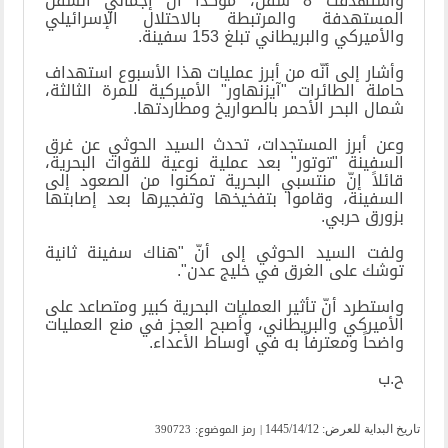
واستهدفت 8 سفن، مؤكداً أنّ إجمالي السفن
المستهدفة والمرتبطة بالاحتلال الإسرائيلي
والأميركي والبريطاني تبلغ 153 سفينة.
وأشار إلى أنّه من أبرز عمليات هذا الأسبوع استهداف
حاملة الطائرات "آيزنهاور" الأميركية للمرة الثالثة،
شمال البحر الأحمر بالصواريخ ومطاردتها.
وعن أبرز المستجدات، تحدث السيد الحوثي عن غرق
السفينة "توتور" بعد عملية نوعية للقوات البحرية،
قائلاً إنّ منتسبي البحرية تمكنوا من الصعود إلى
السفينة، وقاموا بتفخيخها وتفجيرها بعد إصابتها
بزورق حربي.
ولفت السيد الحوثي إلى أنّ "هناك سفينة ثانية
توشك على الغرق في خليج عدن".
واستطرد أنّ تأثير العمليات البحرية كبير ومتصاعد على
الأميركي والبريطاني، وأصبح العجز في منع العمليات
واضحاً ومعترفاً به في أوساط الأعداء.
ح.ب
| رمز الموضوع: 390723
تاریخ البدایة للعرض:
1445/14/12