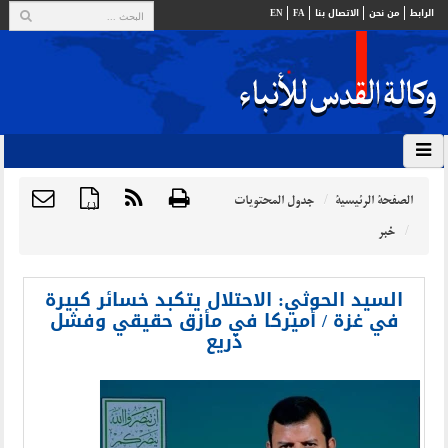
الرابط
من نحن
الاتصال بنا
FA
EN
الصفحة الرئيسية
جدول المحتويات
{ }
خبر
السيد الحوثي: الاحتلال يتكبد خسائر كبيرة
في غزة / أميركا في مأزق حقيقي وفشل
ذريع