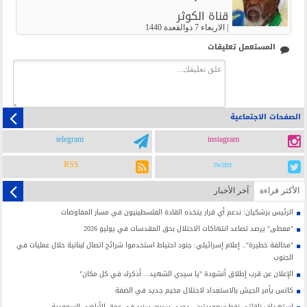
قناة الكوثر
|
الاربعاء 7 ذوالقعدة 1440
المستعمل تعليقات
الصفحات الاجتماعية
telegram
instagram
RSS
twiter
الأکثر قراءة
آخر الأخبار
الرئيس بزشكيان: ندعم أي قرار يتخذه القادة الفلسطينيون في مسار المفاوضات
"معطى" يرصد تصاعد انتهاكات الاحتلال بحق المقدسات في يوليو 2026
"مخالفة خطيرة".. إعلام إسرائيلي: جنود احتياط استخدموا شرائح اتصال لبنانية خلال عمليات في
الجنوب
الإعلان عن قرب إطلاق أنشودة "يا سيدي الشهيد... أذكرك في كل مكان"
كاتس يأمر الجيش بالاستعداد لاحتلال مخيم جديد في الضفة
استهداف ناقلتي نفط سعوديتين ، يحيى سريع: سنرد في عمق الأراضي السعودية