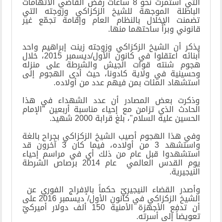
التي استمرت نحو 8 ساعات رفض القاضي الاتهامات
الباطلة الموجهة للشيخ الزكزاكي وزوجته التي
تضمنت الإخلال بالنظام العام وإقامة تجمّع غير
قانوني وبرأّ ساحتهما منها
.
يذكر أن الشيخ الزكزاكي وزوجته زينت إبراهيم واحد
أبنائه اعتقلوا في كانون الأول/ديسمبر 2015، خلال
هجوم شنته قوات الجيش والشرطة على منزله
وحسينية في ولاية كادونا، حيث أدى الهجوم إلى
استشهاد المئات بمن فيهم عدد من أولاده
.
وذكرت بعض المصادر أن عدد الشهداء في هذا
الحادث الذي تزامن مع إحياء مناسبة أربعين "الإمام
الحسين عليه السلام"، بلغ قرابة 2000 شهيد
.
وفي هذا الهجوم أصيب الشيخ الزكزاكي بجراح بالغة
واستشهد 3 من أولاده، فيما كان 3 آخرون قد
استشهدوا قبل عام من ذلك أي في مراسم إحياء
يوم القدس العالمي عام 2014 برصاص الشرطة
النيجيرية
.
وأصدر القضاء النيجيريّ حكماً بالإفراج الفوري عن
الشيخ الزكزاكي في كانون الأول/ ديسمبر 2016 على
أن تدفع الأجهزة الأمنية 150 ألف دولار أميركيّ
تعويضاً إلى أسرته
.