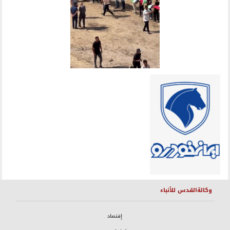
وكالةالقدس للأنباء
إقتصاد