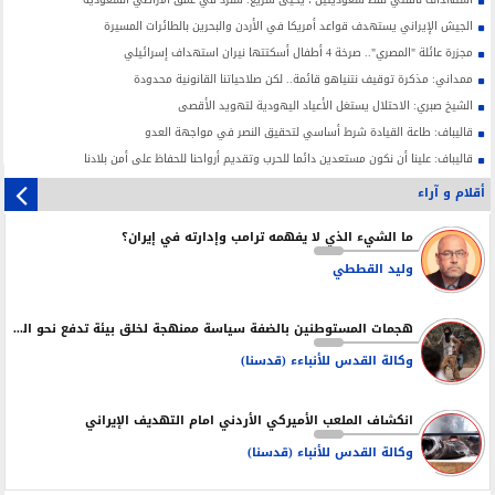
الجيش الإيراني يستهدف قواعد أمريكا في الأردن والبحرين بالطائرات المسيرة
مجزرة عائلة "المصري".. صرخة 4 أطفال أسكتتها نيران استهداف إسرائيلي
ممداني: مذكرة توقيف نتنياهو قائمة.. لكن صلاحياتنا القانونية محدودة
الشيخ صبري: الاحتلال يستغل الأعياد اليهودية لتهويد الأقصى
قاليباف: طاعة القيادة شرط أساسي لتحقيق النصر في مواجهة العدو
قاليباف: علينا أن نكون مستعدين دائما للحرب وتقديم أرواحنا للحفاظ على أمن بلادنا
أقلام و آراء
ما الشيء الذي لا يفهمه ترامب وإدارته في إيران؟
وليد القططي
هجمات المستوطنين بالضفة سياسة ممنهجة لخلق بيئة تدفع نحو التهجير
وكالة القدس للأنباءء (قدسنا)
انكشاف الملعب الأميركي الأردني امام التهديف الإيراني
وكالة القدس للأنباء (قدسنا)