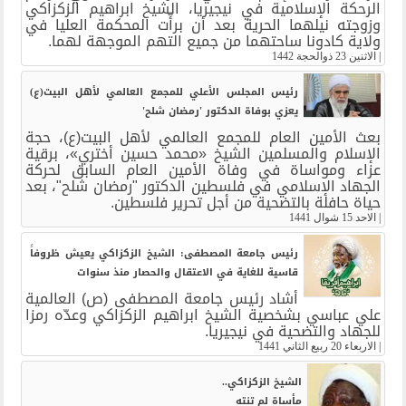
الرحكة الإسلامية في نيجيريا، الشيخ ابراهيم الزكزاكي
وزوجته نيلهما الحرية بعد أن برأّت المحكمة العليا في
ولاية كادونا ساحتهما من جميع التهم الموجهة لهما.
|
الاثنين 23 ذوالحجة 1442
رئيس المجلس الأعلي للمجمع العالمي لأهل البيت(ع)
يعزي بوفاة الدكتور 'رمضان شلح'
بعث الأمين العام للمجمع العالمي لأهل البيت(ع)، حجة
الإسلام والمسلمين الشيخ «محمد حسين أختري»، برقية
عزاء ومواساة في وفاة الأمين العام السابق لحركة
الجهاد الإسلامي في فلسطين الدكتور "رمضان شلح"، بعد
حياة حافلة بالتضحية من أجل تحرير فلسطين.
|
الاحد 15 شوال 1441
رئيس جامعة المصطفى: الشيخ الزكزاكي يعيش ظروفاً
قاسية للغاية في الاعتقال والحصار منذ سنوات
أشاد رئيس جامعة المصطفى (ص) العالمية
علي عباسي بشخصية الشيخ ابراهيم الزكزاكي وعدّه رمزا
للجهاد والتضحية في نيجيريا.
|
الاربعاء 20 ربيع الثاني 1441
الشيخ الزكزاكي..
مأساة لم تنته