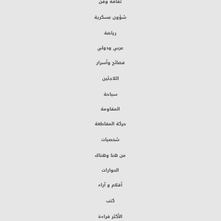
ثقافة وفن
شؤون عسكرية
رياضة
عربي ودولي
فضائح وأسرار
اللاجئين
سياحة
المقاومة
حركة المقاطعة
شخصيات
من هنا وهناك
الحوارات
أقلام و آراء
كتب
الأكثر قراءة