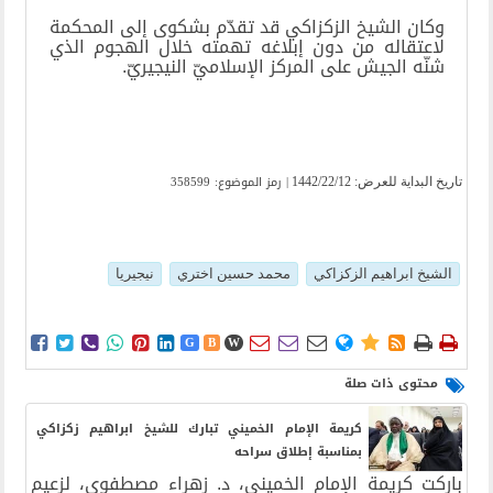
وكان الشيخ الزكزاكي قد تقدّم بشكوى إلى المحكمة
لاعتقاله من دون إبلاغه تهمته خلال الهجوم الذي
شنّه الجيش على المركز الإسلاميّ النيجيريّ
.
| رمز الموضوع: 358599
تاریخ البدایة للعرض:
1442/22/12
الشيخ ابراهيم الزكزاكي
محمد حسين اختري
نيجيريا















G
B
W
محتوى ذات صلة
كريمة الإمام الخميني تبارك للشيخ ابراهيم زكزاكي
بمناسبة إطلاق سراحه
باركت كريمة الإمام الخميني، د. زهراء مصطفوي، لزعيم