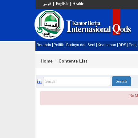
فارسي
English
Arabic
Beranda
Politik
Budaya dan Seni
Keamanan
BDS
Peng
Home
Contents List
No M