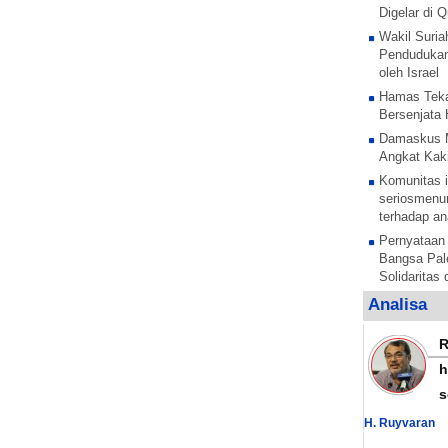
Digelar di
Wakil Suria
Pendudukan
oleh Israel
Hamas Teka
Bersenjata 
Damaskus 
Angkat Kaki
Komunitas i
seriosmenun
terhadap an
Pernyataan
Bangsa Pale
Solidaritas
Anak Pales
Analisa
tentara pe
Rezim Zion
anak Palest
h
Sesi untuk 
s
anak-anak P
mengelar
H. Ruyvaran
Al Nujaba I