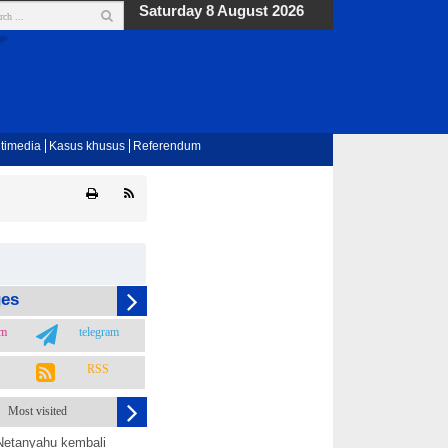
Saturday 8 August 2026
timedia
Kasus khusus
Referendum
ges
am
telegram
RSS
Most visited
Netanyahu kembali