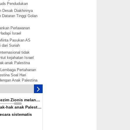
 Quds Pendudukan
h Desak Diakhirinya
 Dataran Tinggi Golan
nkan Perlawanan
Hadapi Israel
Minta Pasukan AS
 dari Suriah
nternasional tidak
tut kejahatan Israel
ak-anak Palestina
 Lembaga Pertahanan
stina Soal Hari
 dengan Anak Palestina
tina akan bentuk
mbebasan Palestina
is melanggar hak-hak
Rezim Zionis melanggar
ina secara terorganisir
ak-hak anak Palestina
solidaritas dengan
ecara sistematis
alestina akan
rak: Senjata-senjata