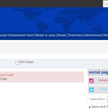
ungsi
Mukawamah Islam
Masjid al-aqsa
Wisata
Terkemuka
Internasional
Mul
RSS Output
social pa
atch Found!
Login
instagr
twiter
Lastest News
Demo Anti 