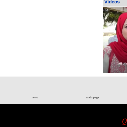
Videos
news
main page