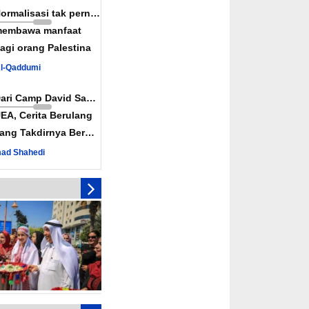
ah Diaktifkan
Normalisasi tak pernah
nkan Rekonsiliasi
embawa manfaat
wan Konspirasi Israel
agi orang Palestina
uka Jalur Perdagangan
Al-Qaddumi
iah
Dari Camp David Sampai
EA, Cerita Berulang
ang Takdirnya Berulang
ad Shahedi