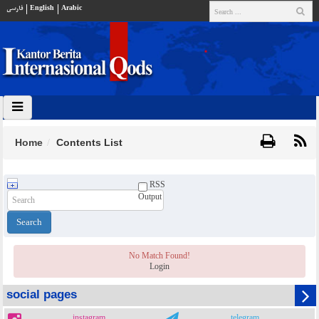
فارسي
English
Arabic
Home
Contents List
RSS
Output
No Match Found!
Login
social pages
instagram
telegram