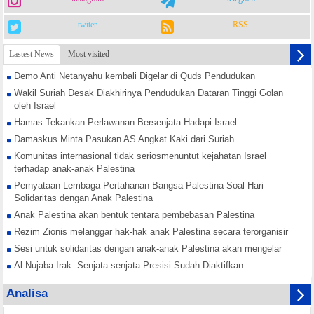
twiter
RSS
Lastest News
Most visited
Demo Anti Netanyahu kembali Digelar di Quds Pendudukan
Wakil Suriah Desak Diakhirinya Pendudukan Dataran Tinggi Golan
oleh Israel
Hamas Tekankan Perlawanan Bersenjata Hadapi Israel
Damaskus Minta Pasukan AS Angkat Kaki dari Suriah
Komunitas internasional tidak seriosmenuntut kejahatan Israel
terhadap anak-anak Palestina
Pernyataan Lembaga Pertahanan Bangsa Palestina Soal Hari
Solidaritas dengan Anak Palestina
Anak Palestina akan bentuk tentara pembebasan Palestina
Rezim Zionis melanggar hak-hak anak Palestina secara terorganisir
Sesi untuk solidaritas dengan anak-anak Palestina akan mengelar
Al Nujaba Irak: Senjata-senjata Presisi Sudah Diaktifkan
Hamas Tekankan Rekonsiliasi Nasional Lawan Konspirasi Israel
Analisa
Yordania Buka Jalur Perdagangan dengan Suriah