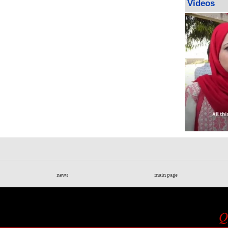
Videos
news
main page