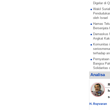
Digelar di
Wakil Suria
Pendudukan
oleh Israel
Hamas Teka
Bersenjata 
Damaskus 
Angkat Kaki
Komunitas i
seriosmenun
terhadap an
Pernyataan
Bangsa Pale
Solidaritas
Anak Pales
Analisa
tentara pe
Rezim Zion
anak Palest
h
Sesi untuk 
s
anak-anak P
mengelar
H. Ruyvaran
Al Nujaba I