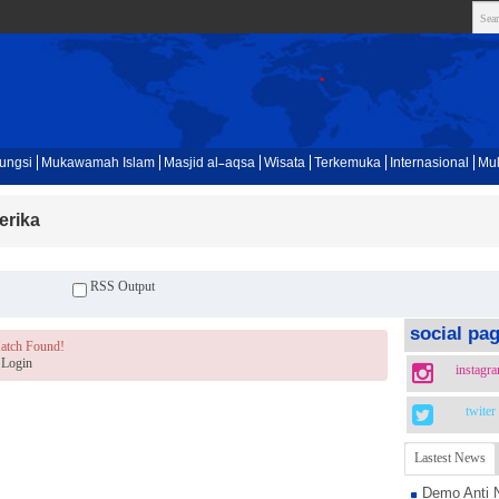
ungsi
Mukawamah Islam
Masjid al-aqsa
Wisata
Terkemuka
Internasional
Mul
erika
RSS Output
social pa
atch Found!
Login
instagr
twiter
Lastest News
Demo Anti 