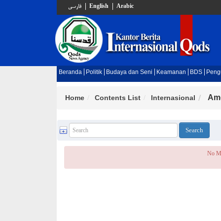
فارسي
English
Arabic
Beranda
Politik
Budaya dan Seni
Keamanan
BDS
Peng
Am
Home
Contents List
Internasional
No M