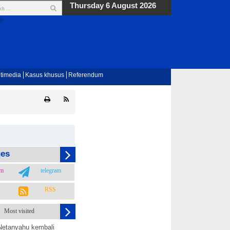
Thursday 6 August 2026
timedia
Kasus khusus
Referendum
ges
am
telegram
RSS
Most visited
Netanyahu kembali