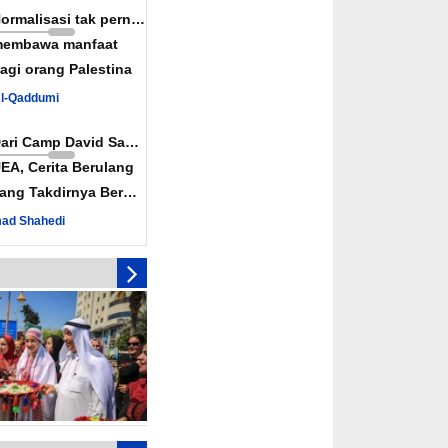
ah Diaktifkan
Normalisasi tak pernah
nkan Rekonsiliasi
embawa manfaat
wan Konspirasi Israel
agi orang Palestina
uka Jalur Perdagangan
Al-Qaddumi
iah
Dari Camp David Sampai
EA, Cerita Berulang
ang Takdirnya Berulang
ad Shahedi