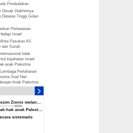
 Quds Pendudukan
h Desak Diakhirinya
 Dataran Tinggi Golan
nkan Perlawanan
Hadapi Israel
Minta Pasukan AS
 dari Suriah
nternasional tidak
tut kejahatan Israel
ak-anak Palestina
 Lembaga Pertahanan
stina Soal Hari
 dengan Anak Palestina
tina akan bentuk
mbebasan Palestina
is melanggar hak-hak
Rezim Zionis melanggar
ina secara terorganisir
ak-hak anak Palestina
solidaritas dengan
ecara sistematis
alestina akan
rak: Senjata-senjata