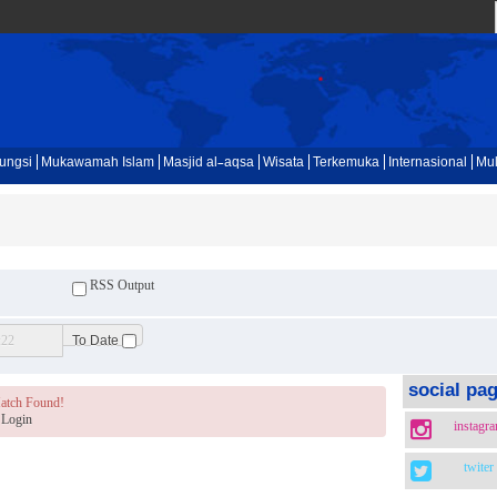
ungsi
Mukawamah Islam
Masjid al-aqsa
Wisata
Terkemuka
Internasional
Mul
RSS Output
To Date
social pa
atch Found!
Login
instagr
twiter