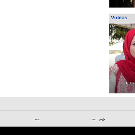
Videos
news
main page