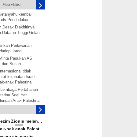
Most visited
Netanyahu kembali
 Quds Pendudukan
h Desak Diakhirinya
 Dataran Tinggi Golan
nkan Perlawanan
Hadapi Israel
Minta Pasukan AS
 dari Suriah
nternasional tidak
tut kejahatan Israel
ak-anak Palestina
 Lembaga Pertahanan
stina Soal Hari
 dengan Anak Palestina
tina akan bentuk
mbebasan Palestina
is melanggar hak-hak
Rezim Zionis melanggar
ina secara terorganisir
ak-hak anak Palestina
solidaritas dengan
ecara sistematis