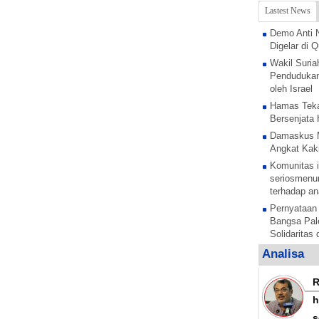
Lastest News
Demo Anti 
Digelar di
Wakil Suria
Pendudukan
oleh Israel
Hamas Teka
Bersenjata 
Damaskus 
Angkat Kaki
Komunitas i
seriosmenun
terhadap an
Pernyataan
Bangsa Pale
Solidaritas
Anak Pales
Analisa
tentara pe
Rezim Zion
anak Palest
h
Sesi untuk 
s