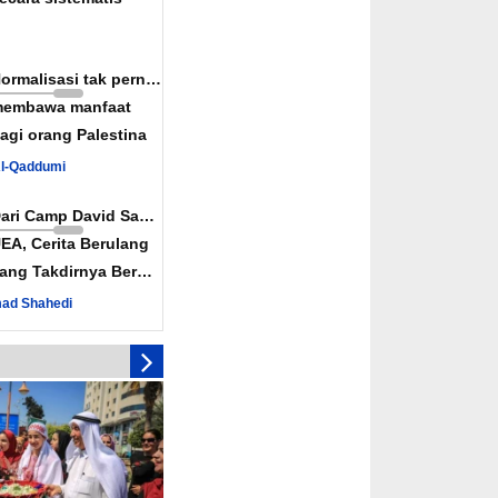
alestina akan
rak: Senjata-senjata
ah Diaktifkan
Normalisasi tak pernah
nkan Rekonsiliasi
embawa manfaat
wan Konspirasi Israel
agi orang Palestina
uka Jalur Perdagangan
Al-Qaddumi
iah
Dari Camp David Sampai
EA, Cerita Berulang
ang Takdirnya Berulang
ad Shahedi