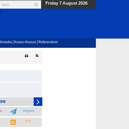
Friday 7 August 2026
timedia
Kasus khusus
Referendum
ges
am
telegram
RSS