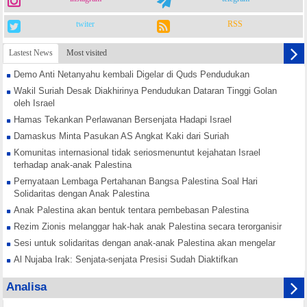
twiter
RSS
Lastest News
Most visited
Demo Anti Netanyahu kembali Digelar di Quds Pendudukan
Wakil Suriah Desak Diakhirinya Pendudukan Dataran Tinggi Golan
oleh Israel
Hamas Tekankan Perlawanan Bersenjata Hadapi Israel
Damaskus Minta Pasukan AS Angkat Kaki dari Suriah
Komunitas internasional tidak seriosmenuntut kejahatan Israel
terhadap anak-anak Palestina
Pernyataan Lembaga Pertahanan Bangsa Palestina Soal Hari
Solidaritas dengan Anak Palestina
Anak Palestina akan bentuk tentara pembebasan Palestina
Rezim Zionis melanggar hak-hak anak Palestina secara terorganisir
Sesi untuk solidaritas dengan anak-anak Palestina akan mengelar
Al Nujaba Irak: Senjata-senjata Presisi Sudah Diaktifkan
Hamas Tekankan Rekonsiliasi Nasional Lawan Konspirasi Israel
Analisa
Yordania Buka Jalur Perdagangan dengan Suriah