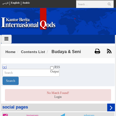
فارسي
English
Arabic
Budaya & Seni
Home
Contents List
RSS
Output
No Match Found!
Login
social pages
instagram
telegram