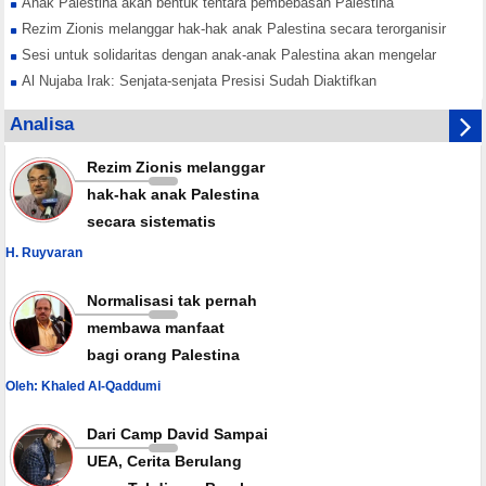
Anak Palestina akan bentuk tentara pembebasan Palestina
Rezim Zionis melanggar hak-hak anak Palestina secara terorganisir
Sesi untuk solidaritas dengan anak-anak Palestina akan mengelar
Al Nujaba Irak: Senjata-senjata Presisi Sudah Diaktifkan
Hamas Tekankan Rekonsiliasi Nasional Lawan Konspirasi Israel
Analisa
Yordania Buka Jalur Perdagangan dengan Suriah
Rezim Zionis melanggar
hak-hak anak Palestina
secara sistematis
H. Ruyvaran
Normalisasi tak pernah
membawa manfaat
bagi orang Palestina
Oleh: Khaled Al-Qaddumi
Dari Camp David Sampai
UEA, Cerita Berulang