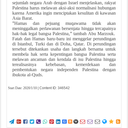
sejumlah negara Arab dengan Israel menjelaskan, rakyat
Palestina harus melawan aksi-aksi normalisasi hubungan
karena Amerika ingin menciptakan kesulitan di kawasan
Asia Barat.
"Hamas dan pejuang muqawama tidak akan
meninggalkan perlawanan bersenjata hingga tercapainya
hak-hak legal bangsa Palestina," tambah Abu Marzouk.
Fatah dan Hamas baru-baru ini menggelar perundingan
di Istanbul, Turki dan di Doha, Qatar. Di perundingan
tersebut ditekankan usaha dan langkah bersama untuk
membela hak serta kepentingan bangsa Palestina serta
melawan ancaman dan kendala di isu Palestina hingga
terealisasinya kebebasan, kemerdekaan dan
pembentukan negara independen Palestina dengan
ibukota al-Quds.
Start Date:
2020/1/10
| Content ID: 346542















G
B
W