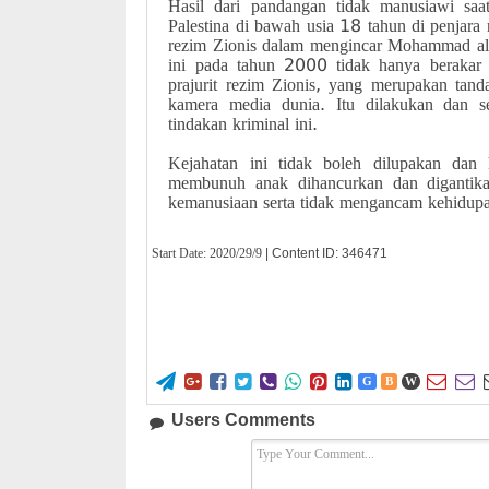
Hasil dari pandangan tidak manusiawi saa
Palestina di bawah usia 18 tahun di penjara
rezim Zionis dalam mengincar Mohammad al
ini pada tahun 2000 tidak hanya berakar 
prajurit rezim Zionis, yang merupakan tan
kamera media dunia. Itu dilakukan dan s
tindakan kriminal ini.
Kejahatan ini tidak boleh dilupakan dan
membunuh anak dihancurkan dan digantik
kemanusiaan serta tidak mengancam kehidup
Start Date:
2020/29/9
| Content ID: 346471










G
B
W
Users Comments