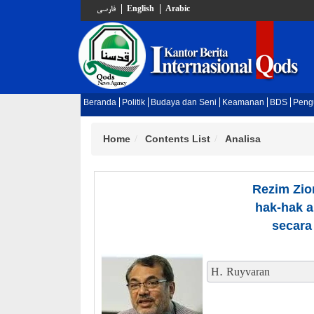
فارسي
English
Arabic
Beranda
Politik
Budaya dan Seni
Keamanan
BDS
Peng
Home
Contents List
Analisa
Rezim Zio
hak-hak a
secara
H. Ruyvaran