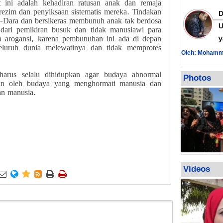
t ini adalah kehadiran ratusan anak dan remaja
 rezim dan penyiksaan sistematis mereka. Tindakan
-Dara dan bersikeras membunuh anak tak berdosa
U
dari pemikiran busuk dan tidak manusiawi para
da arogansi, karena pembunuhan ini ada di depan
y
eluruh dunia melewatinya dan tidak memprotes
Oleh: Mohamm
 harus selalu dihidupkan agar budaya abnormal
Photos
an oleh budaya yang menghormati manusia dan
an manusia.
Videos





