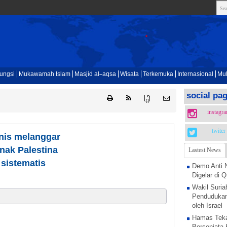
ungsi
Mukawamah Islam
Masjid al-aqsa
Wisata
Terkemuka
Internasional
Mul
social pa
{ }
instagr
twiter
nis melanggar
nak Palestina
Lastest News
 sistematis
Demo Anti 
Digelar di
Wakil Suria
Pendudukan
oleh Israel
Hamas Teka
Bersenjata 