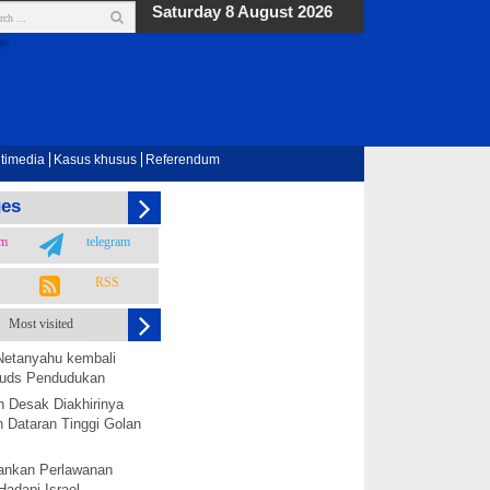
Saturday 8 August 2026
timedia
Kasus khusus
Referendum
ges
am
telegram
RSS
Most visited
Netanyahu kembali
 Quds Pendudukan
h Desak Diakhirinya
 Dataran Tinggi Golan
nkan Perlawanan
Hadapi Israel