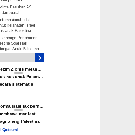
Minta Pasukan AS
 dari Suriah
nternasional tidak
tut kejahatan Israel
ak-anak Palestina
 Lembaga Pertahanan
stina Soal Hari
 dengan Anak Palestina
tina akan bentuk
mbebasan Palestina
is melanggar hak-hak
Rezim Zionis melanggar
ina secara terorganisir
ak-hak anak Palestina
solidaritas dengan
ecara sistematis
alestina akan
rak: Senjata-senjata
ah Diaktifkan
Normalisasi tak pernah
nkan Rekonsiliasi
embawa manfaat
wan Konspirasi Israel
agi orang Palestina
uka Jalur Perdagangan
Al-Qaddumi
iah