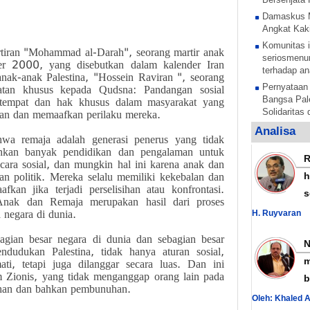
Damaskus 
Angkat Kaki
Komunitas i
rtiran "Mohammad al-Darah", seorang martir anak
seriosmenun
er 2000, yang disebutkan dalam kalender Iran
terhadap an
 anak-anak Palestina, "Hossein Raviran ", seorang
Pernyataan
tatan khusus kepada Qudsna: Pandangan sosial
Bangsa Pale
i tempat dan hak khusus dalam masyarakat yang
Solidaritas
kan dan memaafkan perilaku mereka.
Anak Pales
Analisa
hwa remaja adalah generasi penerus yang tidak
tentara pe
kan banyak pendidikan dan pengalaman untuk
Rezim Zion
ara sosial, dan mungkin hal ini karena anak dan
anak Palest
an politik. Mereka selalu memiliki kekebalan dan
h
Sesi untuk 
kan jika terjadi perselisihan atau konfrontasi.
s
anak-anak P
Anak dan Remaja merupakan hasil dari proses
mengelar
 negara di dunia.
H. Ruyvaran
Al Nujaba I
agian besar negara di dunia dan sebagian besar
Presisi Sud
ndudukan Palestina, tidak hanya aturan sosial,
Hamas Teka
m
ti, tetapi juga dilanggar secara luas. Dan ini
Nasional La
m Zionis, yang tidak menganggap orang lain pada
b
Yordania B
han dan bahkan pembunuhan.
Oleh: Khaled 
dengan Sur