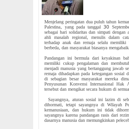
Menjelang peringatan dua puluh tahun kema
Palestina, yang pada tanggal 30 Septemb
sebagai hari solidaritas dan simpati dengan
ahli masalah regional, menulis dalam ca
terhadap anak dan remaja selalu memilik
berbeda, dan masyarakat biasanya mengabai
Pandangan ini bermula dari keyakinan ba
memiliki cukup pengalaman dan membutuh
menjadi manusia yang bertanggung jawab sec
remaja dihadapkan pada ketegangan sosial d
di sebagian besar masyarakat mereka dimaaf
Penyusunan Konvensi Internasional Hak 
tersebut dan mengikat secara hukum di semua
Sayangnya, aturan sosial ini lazim di seb
dihormati, tetapi sayangnya di Wilayah Pe
kemanusiaan, dan hukum ini tidak dihorma
sayangnya karena pandangan rasis dari rezi
dasarnya manusia dan memungkinkan pelece