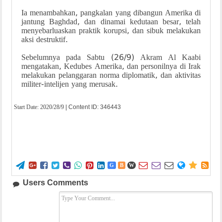
Ia menambahkan, pangkalan yang dibangun Amerika di
jantung Baghdad, dan dinamai kedutaan besar, telah
menyebarluaskan praktik korupsi, dan sibuk melakukan
aksi destruktif.
Sebelumnya pada Sabtu (26/9) Akram Al Kaabi
mengatakan, Kedubes Amerika, dan personilnya di Irak
melakukan pelanggaran norma diplomatik, dan aktivitas
militer-intelijen yang merusak.
Start Date:
2020/28/9
| Content ID: 346443















G
B
W
Users Comments