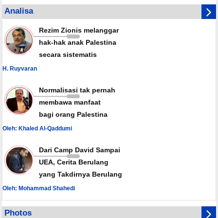
Hamas Tekankan Rekonsiliasi Nasional Lawan Konspirasi Israel
Analisa
Yordania Buka Jalur Perdagangan dengan Suriah
Rezim Zionis melanggar
hak-hak anak Palestina
secara sistematis
H. Ruyvaran
Normalisasi tak pernah
membawa manfaat
bagi orang Palestina
Oleh: Khaled Al-Qaddumi
Dari Camp David Sampai
UEA, Cerita Berulang
yang Takdirnya Berulang
Oleh: Mohammad Shahedi
Photos