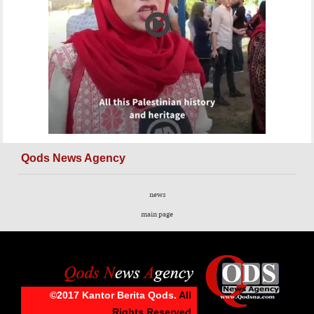
Qods News Agency
news
main page
©2017 Kantor Berita Qods.
All
Rights Reserved