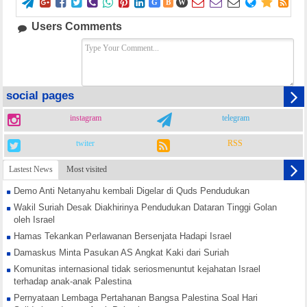















G
B
W
Users Comments
social pages
instagram
telegram
twiter
RSS
Lastest News
Most visited
Demo Anti Netanyahu kembali Digelar di Quds Pendudukan
Wakil Suriah Desak Diakhirinya Pendudukan Dataran Tinggi Golan
oleh Israel
Hamas Tekankan Perlawanan Bersenjata Hadapi Israel
Damaskus Minta Pasukan AS Angkat Kaki dari Suriah
Komunitas internasional tidak seriosmenuntut kejahatan Israel
terhadap anak-anak Palestina
Pernyataan Lembaga Pertahanan Bangsa Palestina Soal Hari