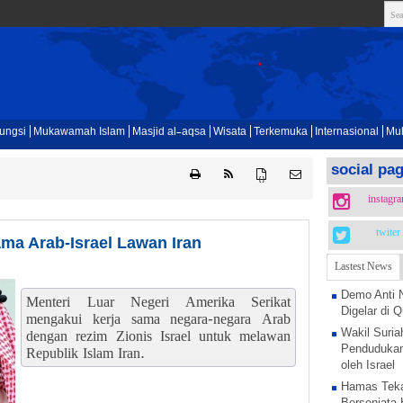
ungsi
Mukawamah Islam
Masjid al-aqsa
Wisata
Terkemuka
Internasional
Mul
social pa
{ }
instagr
twiter
ma Arab-Israel Lawan Iran
Lastest News
Demo Anti 
Menteri Luar Negeri Amerika Serikat
Digelar di
mengakui kerja sama negara-negara Arab
Wakil Suria
dengan rezim Zionis Israel untuk melawan
Pendudukan
Republik Islam Iran.
oleh Israel
Hamas Teka
Bersenjata 