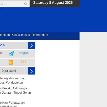
Saturday 8 August 2026
timedia
Kasus khusus
Referendum
ges
am
telegram
RSS
Most visited
Netanyahu kembali
 Quds Pendudukan
h Desak Diakhirinya
 Dataran Tinggi Golan
nkan Perlawanan
Hadapi Israel