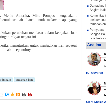
Damaskus 
Angkat Kaki
n, Menlu Amerika, Mike Pompeo mengatakan,
Komunitas i
mbentuk sebuah aliansi untuk melawan apa yang
seriosmenun
terhadap an
Pernyataan
kukan perubahan mendasar dalam kebijakan luar
Bangsa Pale
ingan rakyat negara ini.
Solidaritas
Anak Pales
Analisa
erika memutuskan untuk menjadikan Iran sebagai
tentara pe
tu dicabut sepenuhnya.
Rezim Zion
anak Palest
h
Sesi untuk 
s
anak-anak P
mengelar
H. Ruyvaran
Al Nujaba I
bdulaziz
ancaman Iran
Presisi Sud
Hamas Teka
m
Nasional La






b
Yordania B
Oleh: Khaled 
dengan Sur