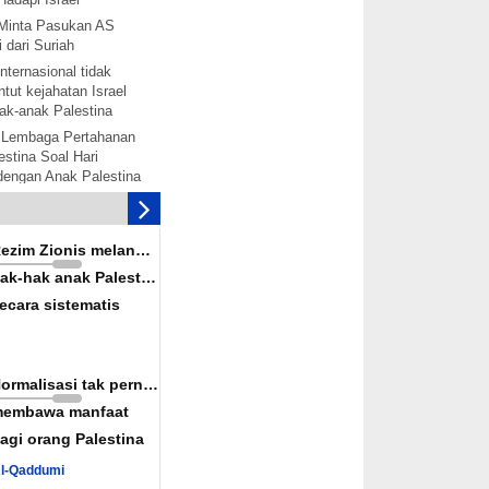
Minta Pasukan AS
 dari Suriah
nternasional tidak
tut kejahatan Israel
ak-anak Palestina
 Lembaga Pertahanan
stina Soal Hari
 dengan Anak Palestina
tina akan bentuk
mbebasan Palestina
is melanggar hak-hak
Rezim Zionis melanggar
ina secara terorganisir
ak-hak anak Palestina
solidaritas dengan
ecara sistematis
alestina akan
rak: Senjata-senjata
ah Diaktifkan
Normalisasi tak pernah
nkan Rekonsiliasi
embawa manfaat
wan Konspirasi Israel
agi orang Palestina
uka Jalur Perdagangan
Al-Qaddumi
iah