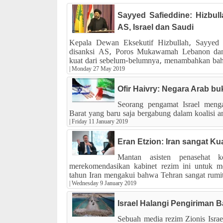
Sayyed Safieddine: Hizbul
AS, Israel dan Saudi
Kepala Dewan Eksekutif Hizbullah, Sayyed
disanksi AS, Poros Mukawamah Lebanon dan
kuat dari sebelum-belumnya, menambahkan bah
|
Monday 27 May 2019
Ofir Haivry: Negara Arab bu
Seorang pengamat Israel meng
Barat yang baru saja bergabung dalam koalisi an
|
Friday 11 January 2019
Eran Etzion: Iran sangat Ku
Mantan asisten penasehat k
merekomendasikan kabinet rezim ini untuk m
tahun Iran mengakui bahwa Tehran sangat rumit 
|
Wednesday 9 January 2019
Israel Halangi Pengiriman 
Sebuah media rezim Zionis Isra