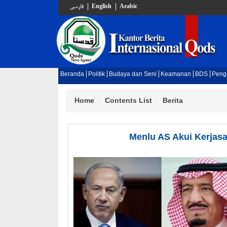
فارسي
English
Arabic
Beranda
Politik
Budaya dan Seni
Keamanan
BDS
Peng
Home
Contents List
Berita
Menlu AS Akui Kerjasa