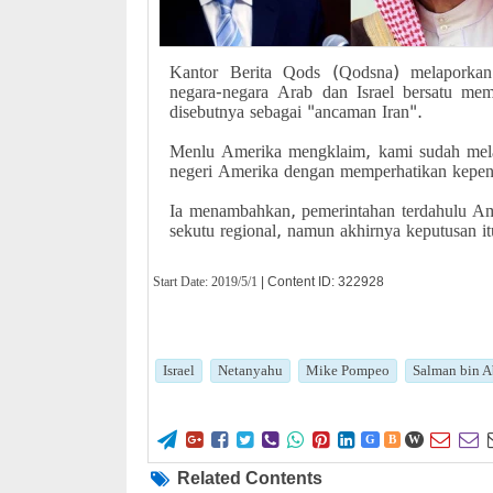
Kantor Berita Qods (Qodsna) melaporka
negara-negara Arab dan Israel bersatu me
disebutnya sebagai "ancaman Iran".
Menlu Amerika mengklaim, kami sudah mela
negeri Amerika dengan memperhatikan kepent
Ia menambahkan, pemerintahan terdahulu Am
sekutu regional, namun akhirnya keputusan i
Start Date:
2019/5/1
| Content ID: 322928
Israel
Netanyahu
Mike Pompeo
Salman bin A










G
B
W
Related Contents