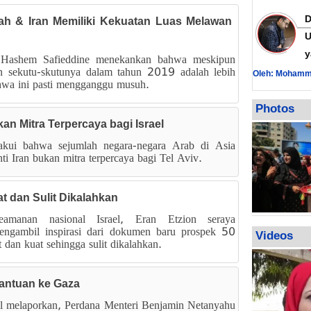
lah & Iran Memiliki Kekuatan Luas Melawan
U
y
 Hashem Safieddine menekankan bahwa meskipun
 sekutu-skutunya dalam tahun 2019 adalah lebih
Oleh: Mohamm
wa ini pasti mengganggu musuh.
Photos
kan Mitra Terpercaya bagi Israel
akui bahwa sejumlah negara-negara Arab di Asia
ti Iran bukan mitra terpercaya bagi Tel Aviv.
at dan Sulit Dikalahkan
eamanan nasional Israel, Eran Etzion seraya
engambil inspirasi dari dokumen baru prospek 50
Videos
dan kuat sehingga sulit dikalahkan.
Bantuan ke Gaza
el melaporkan, Perdana Menteri Benjamin Netanyahu