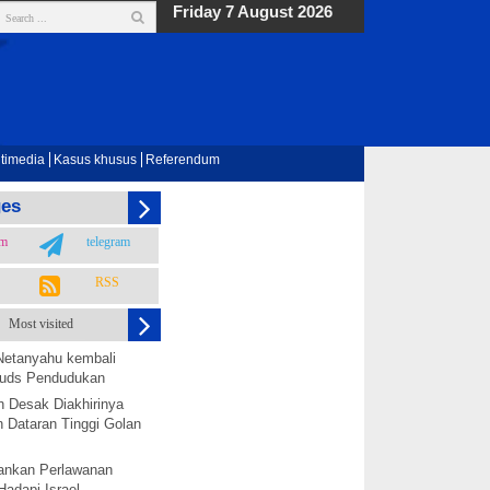
Friday 7 August 2026
timedia
Kasus khusus
Referendum
ges
am
telegram
RSS
Most visited
Netanyahu kembali
 Quds Pendudukan
h Desak Diakhirinya
 Dataran Tinggi Golan
nkan Perlawanan
Hadapi Israel