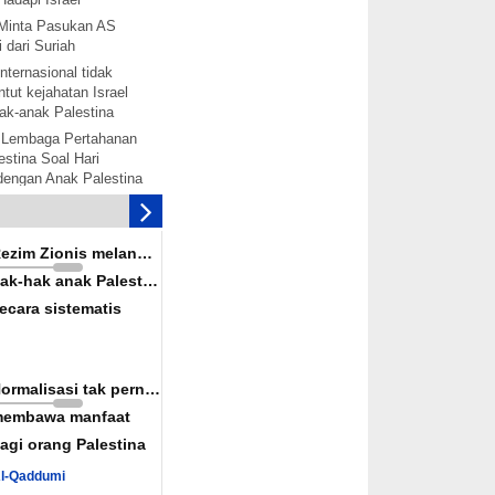
Minta Pasukan AS
 dari Suriah
nternasional tidak
tut kejahatan Israel
ak-anak Palestina
 Lembaga Pertahanan
stina Soal Hari
 dengan Anak Palestina
tina akan bentuk
mbebasan Palestina
is melanggar hak-hak
Rezim Zionis melanggar
ina secara terorganisir
ak-hak anak Palestina
solidaritas dengan
ecara sistematis
alestina akan
rak: Senjata-senjata
ah Diaktifkan
Normalisasi tak pernah
nkan Rekonsiliasi
embawa manfaat
wan Konspirasi Israel
agi orang Palestina
uka Jalur Perdagangan
Al-Qaddumi
iah