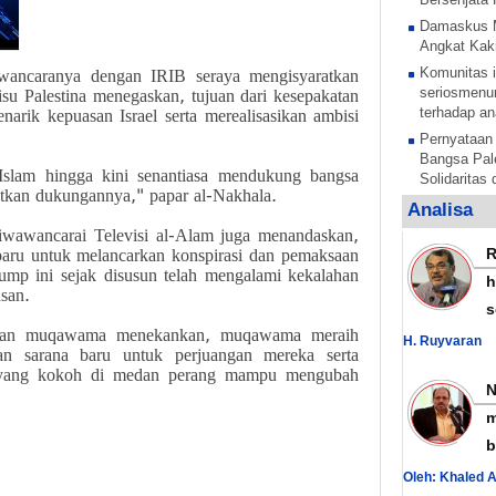
Damaskus 
Angkat Kaki
Komunitas i
ancaranya dengan IRIB seraya mengisyaratkan
seriosmenun
su Palestina menegaskan, tujuan dari kesepakatan
terhadap an
narik kepuasan Israel serta merealisasikan ambisi
Pernyataan
Bangsa Pale
 Islam hingga kini senantiasa mendukung bangsa
Solidaritas
jutkan dukungannya," papar al-Nakhala.
Anak Pales
Analisa
tentara pe
diwawancarai Televisi al-Alam juga menandaskan,
Rezim Zion
baru untuk melancarkan konspirasi dan pemaksaan
anak Palest
rump ini sejak disusun telah mengalami kekalahan
h
san.
Sesi untuk 
s
anak-anak P
kuatan muqawama menekankan, muqawama meraih
mengelar
H. Ruyvaran
an sarana baru untuk perjuangan mereka serta
Al Nujaba I
yang kokoh di medan perang mampu mengubah
Presisi Sud
Hamas Teka
m
Nasional La
b
Yordania B
Oleh: Khaled 
dengan Sur