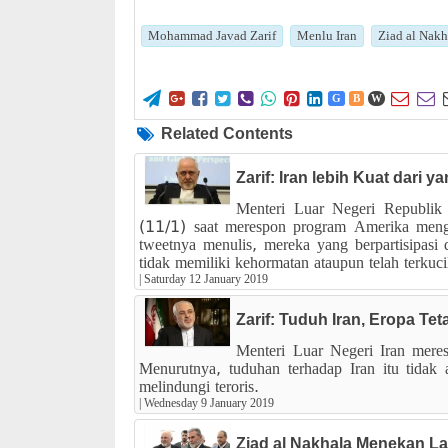
Mohammad Javad Zarif
Menlu Iran
Ziad al Nakh










G
B
W
Related Contents
Zarif: Iran lebih Kuat dari 
Menteri Luar Negeri Republik
(11/1) saat merespon program Amerika mengg
tweetnya menulis, mereka yang berpartisipasi d
tidak memiliki kehormatan ataupun telah terkuci
|
Saturday 12 January 2019
Zarif: Tuduh Iran, Eropa Tet
Menteri Luar Negeri Iran mere
Menurutnya, tuduhan terhadap Iran itu tidak
melindungi teroris.
|
Wednesday 9 January 2019
Ziad al Nakhala Menekan La