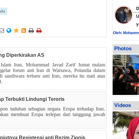
ala
U
y






Oleh: Mohamm
Photos
yang Diperkirakan AS
 Islam Iran, Mohammad Javad Zarif Jumat malam
elar forum anti Iran di Warsawa, Polandia dalam
i sandiwara terbaru anti Iran, mereka itu mati atau
l.
ap Terbukti Lindungi Teroris
Videos
spon tuduhan sebagian negara Eropa terhadap Iran.
 akan membuat Eropa terlepas dari tanggung jawab
njutnya Resistensi anti Rezim Zionis