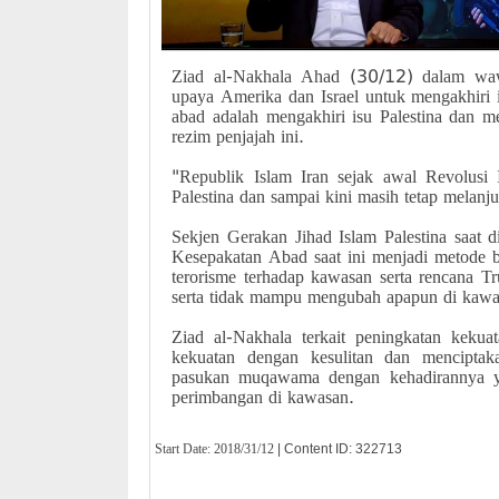
Ziad al-Nakhala Ahad (30/12) dalam waw
upaya Amerika dan Israel untuk mengakhiri i
abad adalah mengakhiri isu Palestina dan me
rezim penjajah ini.
"Republik Islam Iran sejak awal Revolusi
Palestina dan sampai kini masih tetap melan
Sekjen Gerakan Jihad Islam Palestina saat 
Kesepakatan Abad saat ini menjadi metode 
terorisme terhadap kawasan serta rencana T
serta tidak mampu mengubah apapun di kawa
Ziad al-Nakhala terkait peningkatan ke
kekuatan dengan kesulitan dan menciptak
pasukan muqawama dengan kehadirannya 
perimbangan di kawasan.
Start Date:
2018/31/12
| Content ID: 322713