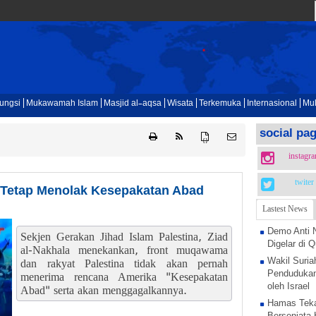
ungsi
Mukawamah Islam
Masjid al-aqsa
Wisata
Terkemuka
Internasional
Mul
social pa
{ }
instagr
twiter
a Tetap Menolak Kesepakatan Abad
Lastest News
Demo Anti 
Sekjen Gerakan Jihad Islam Palestina, Ziad
Digelar di
al-Nakhala menekankan, front muqawama
Wakil Suria
dan rakyat Palestina tidak akan pernah
Pendudukan
menerima rencana Amerika "Kesepakatan
oleh Israel
Abad" serta akan menggagalkannya.
Hamas Teka
Bersenjata 