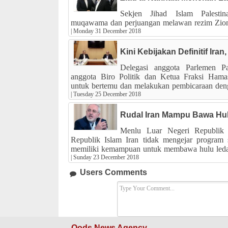
Sekjen Jihad Islam Palesti
muqawama dan perjuangan melawan rezim Zioni
|
Monday 31 December 2018
Kini Kebijakan Definitif Ir
Delegasi anggota Parlemen P
anggota Biro Politik dan Ketua Fraksi Hama
untuk bertemu dan melakukan pembicaraan deng
|
Tuesday 25 December 2018
Rudal Iran Mampu Bawa Hul
Menlu Luar Negeri Republik
Republik Islam Iran tidak mengejar program s
memiliki kemampuan untuk membawa hulu leda
|
Sunday 23 December 2018
Users Comments
Qods News Agency