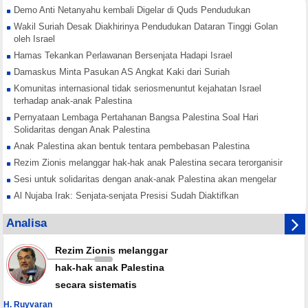
Demo Anti Netanyahu kembali Digelar di Quds Pendudukan
Wakil Suriah Desak Diakhirinya Pendudukan Dataran Tinggi Golan
oleh Israel
Hamas Tekankan Perlawanan Bersenjata Hadapi Israel
Damaskus Minta Pasukan AS Angkat Kaki dari Suriah
Komunitas internasional tidak seriosmenuntut kejahatan Israel
terhadap anak-anak Palestina
Pernyataan Lembaga Pertahanan Bangsa Palestina Soal Hari
Solidaritas dengan Anak Palestina
Anak Palestina akan bentuk tentara pembebasan Palestina
Rezim Zionis melanggar hak-hak anak Palestina secara terorganisir
Sesi untuk solidaritas dengan anak-anak Palestina akan mengelar
Al Nujaba Irak: Senjata-senjata Presisi Sudah Diaktifkan
Hamas Tekankan Rekonsiliasi Nasional Lawan Konspirasi Israel
Analisa
Yordania Buka Jalur Perdagangan dengan Suriah
Rezim Zionis melanggar
hak-hak anak Palestina
secara sistematis
H. Ruyvaran