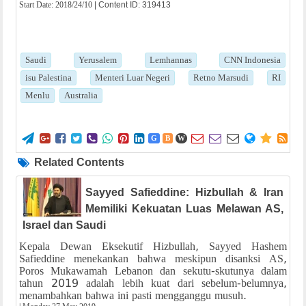
Start Date:
2018/24/10
| Content ID: 319413
Saudi
Yerusalem
Lemhannas
CNN Indonesia
isu Palestina
Menteri Luar Negeri
Retno Marsudi
RI
Menlu
Australia















G
B
W
Related Contents
Sayyed Safieddine: Hizbullah & Iran
Memiliki Kekuatan Luas Melawan AS,
Israel dan Saudi
Kepala Dewan Eksekutif Hizbullah, Sayyed Hashem
Safieddine menekankan bahwa meskipun disanksi AS,
Poros Mukawamah Lebanon dan sekutu-skutunya dalam
tahun 2019 adalah lebih kuat dari sebelum-belumnya,
menambahkan bahwa ini pasti mengganggu musuh.