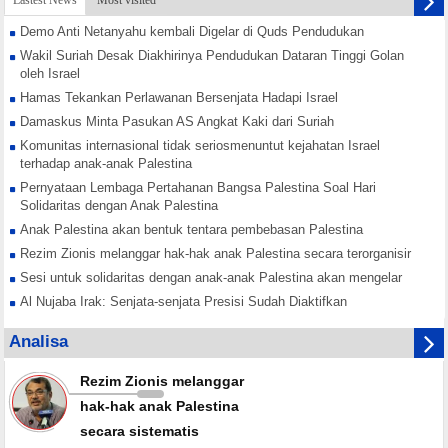
Lastest News
Most visited
Demo Anti Netanyahu kembali Digelar di Quds Pendudukan
Wakil Suriah Desak Diakhirinya Pendudukan Dataran Tinggi Golan
oleh Israel
Hamas Tekankan Perlawanan Bersenjata Hadapi Israel
Damaskus Minta Pasukan AS Angkat Kaki dari Suriah
Komunitas internasional tidak seriosmenuntut kejahatan Israel
terhadap anak-anak Palestina
Pernyataan Lembaga Pertahanan Bangsa Palestina Soal Hari
Solidaritas dengan Anak Palestina
Anak Palestina akan bentuk tentara pembebasan Palestina
Rezim Zionis melanggar hak-hak anak Palestina secara terorganisir
Sesi untuk solidaritas dengan anak-anak Palestina akan mengelar
Al Nujaba Irak: Senjata-senjata Presisi Sudah Diaktifkan
Hamas Tekankan Rekonsiliasi Nasional Lawan Konspirasi Israel
Analisa
Yordania Buka Jalur Perdagangan dengan Suriah
Rezim Zionis melanggar
hak-hak anak Palestina
secara sistematis