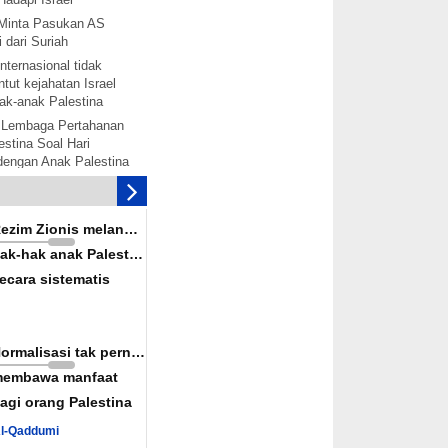
Minta Pasukan AS
 dari Suriah
nternasional tidak
tut kejahatan Israel
ak-anak Palestina
 Lembaga Pertahanan
stina Soal Hari
 dengan Anak Palestina
tina akan bentuk
mbebasan Palestina
is melanggar hak-hak
Rezim Zionis melanggar
ina secara terorganisir
ak-hak anak Palestina
solidaritas dengan
ecara sistematis
alestina akan
rak: Senjata-senjata
ah Diaktifkan
Normalisasi tak pernah
nkan Rekonsiliasi
embawa manfaat
wan Konspirasi Israel
agi orang Palestina
uka Jalur Perdagangan
Al-Qaddumi
iah