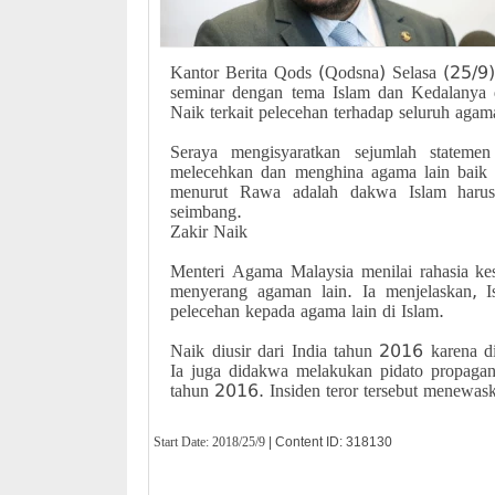
Kantor Berita Qods (Qodsna) Selasa (25/9
seminar dengan tema Islam dan Kedalanya d
Naik terkait pelecehan terhadap seluruh agam
Seraya mengisyaratkan sejumlah stateme
melecehkan dan menghina agama lain baik 
menurut Rawa adalah dakwa Islam harus
seimbang.
Zakir Naik
Menteri Agama Malaysia menilai rahasia ke
menyerang agaman lain. Ia menjelaskan, 
pelecehan kepada agama lain di Islam.
Naik diusir dari India tahun 2016 karena 
Ia juga didakwa melakukan pidato propagan
tahun 2016. Insiden teror tersebut menewa
Start Date:
2018/25/9
| Content ID: 318130