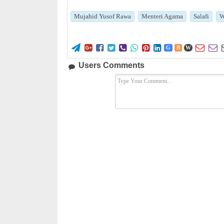
Mujahid Yusof Rawa
Menteri Agama
Salafi
W










G
B
W
Users Comments