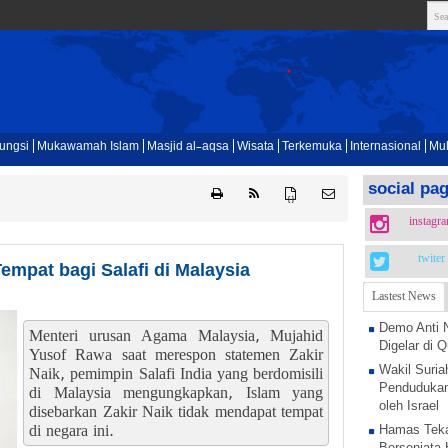
ungsi
Mukawamah Islam
Masjid al-aqsa
Wisata
Terkemuka
Internasional
Mul
social pa
{ }
instagr
twiter
empat bagi Salafi di Malaysia
Lastest News
Demo Anti 
Menteri urusan Agama Malaysia, Mujahid
Digelar di
Yusof Rawa saat merespon statemen Zakir
Wakil Suria
Naik, pemimpin Salafi India yang berdomisili
Pendudukan
di Malaysia mengungkapkan, Islam yang
oleh Israel
disebarkan Zakir Naik tidak mendapat tempat
di negara ini.
Hamas Teka
Bersenjata 