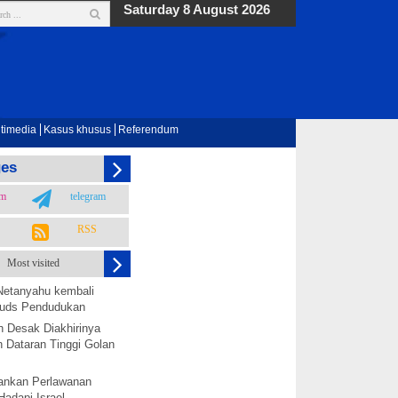
Saturday 8 August 2026
timedia
Kasus khusus
Referendum
ges
am
telegram
RSS
Most visited
Netanyahu kembali
 Quds Pendudukan
h Desak Diakhirinya
 Dataran Tinggi Golan
nkan Perlawanan
Hadapi Israel