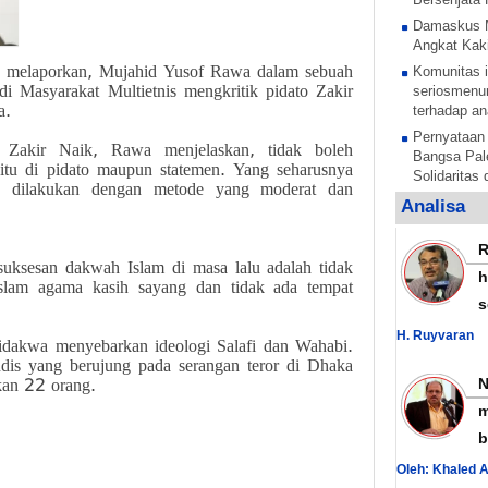
Damaskus 
Angkat Kaki
) melaporkan, Mujahid Yusof Rawa dalam sebuah
Komunitas i
i Masyarakat Multietnis mengkritik pidato Zakir
seriosmenun
a.
terhadap an
Pernyataan
n Zakir Naik, Rawa menjelaskan, tidak boleh
Bangsa Pale
itu di pidato maupun statemen. Yang seharusnya
Solidaritas
 dilakukan dengan metode yang moderat dan
Anak Pales
Analisa
tentara pe
Rezim Zion
suksesan dakwah Islam di masa lalu adalah tidak
anak Palest
h
Islam agama kasih sayang dan tidak ada tempat
Sesi untuk 
s
anak-anak P
mengelar
H. Ruyvaran
didakwa menyebarkan ideologi Salafi dan Wahabi.
Al Nujaba I
dis yang berujung pada serangan teror di Dhaka
Presisi Sud
skan 22 orang.
Hamas Teka
m
Nasional La
b
Yordania B
Oleh: Khaled 
dengan Sur