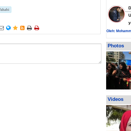
ahabi
U
y






Oleh: Mohamm
Photos
Videos