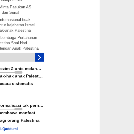
Minta Pasukan AS
 dari Suriah
nternasional tidak
tut kejahatan Israel
ak-anak Palestina
 Lembaga Pertahanan
stina Soal Hari
 dengan Anak Palestina
tina akan bentuk
mbebasan Palestina
is melanggar hak-hak
Rezim Zionis melanggar
ina secara terorganisir
ak-hak anak Palestina
solidaritas dengan
ecara sistematis
alestina akan
rak: Senjata-senjata
ah Diaktifkan
Normalisasi tak pernah
nkan Rekonsiliasi
embawa manfaat
wan Konspirasi Israel
agi orang Palestina
uka Jalur Perdagangan
Al-Qaddumi
iah