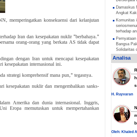
Damaskus 
Angkat Kaki
N, memperingatkan konsekuensi dari kelanjutan
Komunitas i
seriosmenun
terhadap an
erhadap Iran dan kesepakatan nuklir "berbahaya."
Pernyataan
rsama orang-orang yang berkata AS tidak dapat
Bangsa Pale
Solidaritas
Anak Pales
Analisa
dingan dengan Iran untuk mencapai kesepakatan
tentara pe
i kesepakatan internasional ini.
Rezim Zion
ada strategi komprehensif mana pun," tegasnya.
anak Palest
h
Sesi untuk 
s
ri kesepakatan nuklir dan mengembalikan sanks-
anak-anak P
mengelar
H. Ruyvaran
Al Nujaba I
alam Amerika dan dunia internasional. Inggris,
Presisi Sud
a Uni Eropa memutuskan untuk mempertahankan
Hamas Teka
m
Nasional La
b
Yordania B
Oleh: Khaled 
dengan Sur