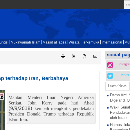
ungsi
Mukawamah Islam
Masjid al-aqsa
Wisata
Terkemuka
Internasional
Mul
social pa
{ }
instagr
twiter
p terhadap Iran, Berbahaya
Lastest News
Demo Anti 
Mantan Menteri Luar Negeri Amerika
Digelar di
Serikat, John Kerry pada hari Ahad
Wakil Suria
(9/9/2018) kembali mengkritik pendekatan
Pendudukan
Presiden Donald Trump terhadap Republik
oleh Israel
Islam Iran.
Hamas Teka
Bersenjata 