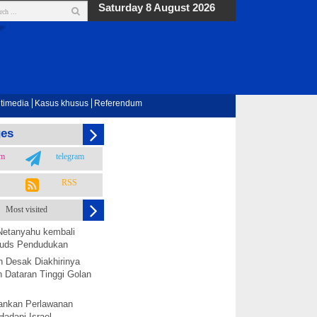
Saturday 8 August 2026
timedia
Kasus khusus
Referendum
ges
am
telegram
RSS
Most visited
Netanyahu kembali
 Quds Pendudukan
h Desak Diakhirinya
 Dataran Tinggi Golan
nkan Perlawanan
Hadapi Israel