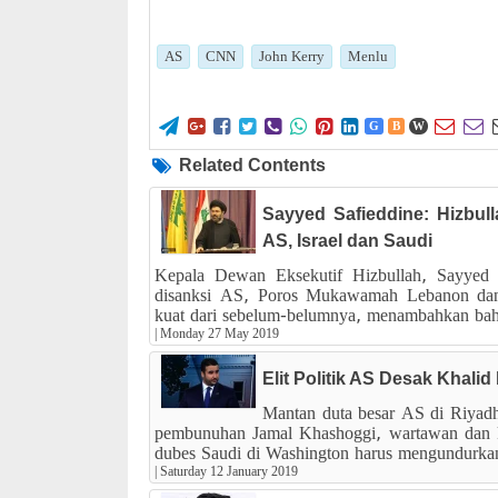
AS
CNN
John Kerry
Menlu










G
B
W
Related Contents
Sayyed Safieddine: Hizbul
AS, Israel dan Saudi
Kepala Dewan Eksekutif Hizbullah, Sayyed
disanksi AS, Poros Mukawamah Lebanon dan
kuat dari sebelum-belumnya, menambahkan bah
|
Monday 27 May 2019
Elit Politik AS Desak Khali
Mantan duta besar AS di Riyadh
pembunuhan Jamal Khashoggi, wartawan dan k
dubes Saudi di Washington harus mengundurkan 
|
Saturday 12 January 2019