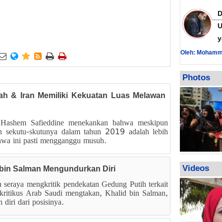
U
y
Oleh: Mohamm






Photos
lah & Iran Memiliki Kekuatan Luas Melawan
 Hashem Safieddine menekankan bahwa meskipun
 sekutu-skutunya dalam tahun 2019 adalah lebih
wa ini pasti mengganggu musuh.
Videos
d bin Salman Mengundurkan Diri
 seraya mengkritik pendekatan Gedung Putih terkait
ritikus Arab Saudi mengtakan, Khalid bin Salman,
diri dari posisinya.