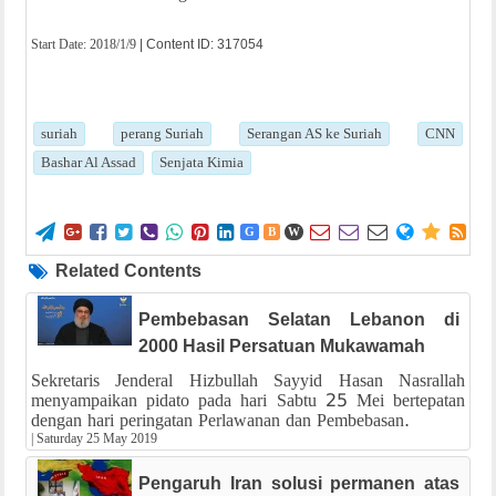
Start Date:
2018/1/9
| Content ID: 317054
suriah
perang Suriah
Serangan AS ke Suriah
CNN
Bashar Al Assad
Senjata Kimia















G
B
W
Related Contents
Pembebasan Selatan Lebanon di
2000 Hasil Persatuan Mukawamah
Sekretaris Jenderal Hizbullah Sayyid Hasan Nasrallah
menyampaikan pidato pada hari Sabtu 25 Mei bertepatan
dengan hari peringatan Perlawanan dan Pembebasan.
|
Saturday 25 May 2019
Pengaruh Iran solusi permanen atas