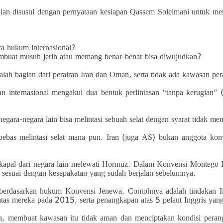
ian disusul dengan pernyataan kesiapan Qassem Soleimani untuk me
ra hukum internasional?
mbuat musuh jerih atau memang benar-benar bisa diwujudkan?
ah bagian dari perairan Iran dan Oman, serta tidak ada kawasan perai
autan internasional mengakui dua bentuk perlintasan “tanpa kerugian
 negara-negara lain bisa melintasi sebuah selat dengan syarat tidak 
bas melintasi selat mana pun. Iran (juga AS) bukan anggota kon
apal dari negara lain melewati Hormuz. Dalam Konvensi Montego Bay
an, sesuai dengan kesepakatan yang sudah berjalan sebelumnya.
erdasarkan hukum Konvensi Jenewa. Contohnya adalah tindakan Ir
as mereka pada 2015, serta penangkapan atas 5 pelaut Inggris yang
ma, membuat kawasan itu tidak aman dan menciptakan kondisi peran