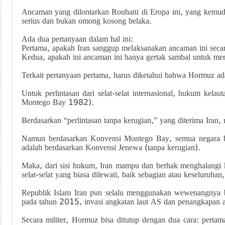
Ancaman yang dilontarkan Rouhani di Eropa ini, yang kemud
serius dan bukan omong kosong belaka.
Ada dua pertanyaan dalam hal ini:
Pertama, apakah Iran sanggup melaksanakan ancaman ini seca
Kedua, apakah ini ancaman ini hanya gertak sambal untuk me
Terkait pertanyaan pertama, harus diketahui bahwa Hormuz adal
Untuk perlintasan dari selat-selat internasional, hukum kel
Montego Bay 1982).
Berdasarkan “perlintasan tanpa kerugian,” yang diterima Iran,
Namun berdasarkan Konvensi Montego Bay, semua negara be
adalah berdasarkan Konvensi Jenewa (tanpa kerugian).
Maka, dari sisi hukum, Iran mampu dan berhak menghalangi k
selat-selat yang biasa dilewati, baik sebagian atau keseluruh
Republik Islam Iran pun selalu menggunakan wewenangnya b
pada tahun 2015, invasi angkatan laut AS dan penangkapan at
Secara militer, Hormuz bisa ditutup dengan dua cara: perta