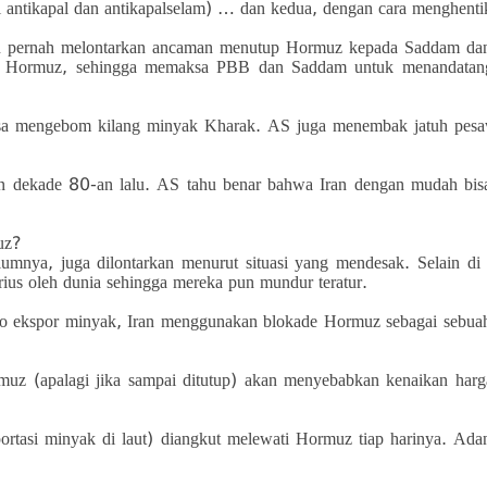
l antikapal dan antikapalselam) … dan kedua, dengan cara menghenti
 pernah melontarkan ancaman menutup Hormuz kepada Saddam dan sek
si Hormuz, sehingga memaksa PBB dan Saddam untuk menandatang
bisa mengebom kilang minyak Kharak. AS juga menembak jatuh pesawa
ngan dekade 80-an lalu. AS tahu benar bahwa Iran dengan mudah bis
uz?
umnya, juga dilontarkan menurut situasi yang mendesak. Selain di
ius oleh dunia sehingga mereka pun mundur teratur.
go ekspor minyak, Iran menggunakan blokade Hormuz sebagai sebuah
muz (apalagi jika sampai ditutup) akan menyebabkan kenaikan harg
sportasi minyak di laut) diangkut melewati Hormuz tiap harinya. Ada