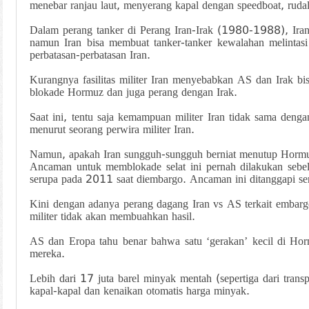
menebar ranjau laut, menyerang kapal dengan speedboat, ruda
Dalam perang tanker di Perang Iran-Irak (1980-1988), Iran
namun Iran bisa membuat tanker-tanker kewalahan melinta
perbatasan-perbatasan Iran.
Kurangnya fasilitas militer Iran menyebabkan AS dan Irak 
blokade Hormuz dan juga perang dengan Irak.
Saat ini, tentu saja kemampuan militer Iran tidak sama de
menurut seorang perwira militer Iran.
Namun, apakah Iran sungguh-sungguh berniat menutup Horm
Ancaman untuk memblokade selat ini pernah dilakukan sebel
serupa pada 2011 saat diembargo. Ancaman ini ditanggapi ser
Kini dengan adanya perang dagang Iran vs AS terkait embar
militer tidak akan membuahkan hasil.
AS dan Eropa tahu benar bahwa satu ‘gerakan’ kecil di Hor
mereka.
Lebih dari 17 juta barel minyak mentah (sepertiga dari tran
kapal-kapal dan kenaikan otomatis harga minyak.