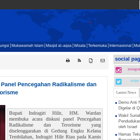
ungsi
Mukawamah Islam
Masjid al-aqsa
Wisata
Terkemuka
Internasional
Mul
social pa
{ }
instagr
twiter
 Panel Pencegahan Radikalisme dan
rorisme
Lastest News
Demo Anti 
Digelar di
Bupati Indragiri Hilir, HM. Wardan
Wakil Suria
membuka acara diskusi panel Pencegahan
Pendudukan
Radikalisme dan Terorisme yang
oleh Israel
diselenggarakan di Gedung Engku Kelana
Hamas Teka
Tembilahan, Indragiri Hilir Riau pada Kamis
Bersenjata 