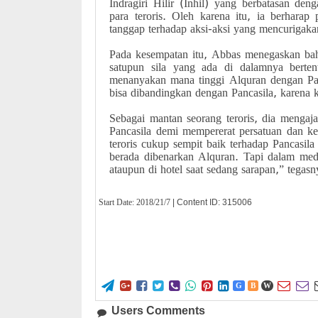
Indragiri Hilir (Inhil) yang berbatasan den
para teroris. Oleh karena itu, ia berharap
tanggap terhadap aksi-aksi yang mencurigaka
Pada kesempatan itu, Abbas menegaskan bah
satupun sila yang ada di dalamnya berte
menanyakan mana tinggi Alquran dengan Panc
bisa dibandingkan dengan Pancasila, karena 
Sebagai mantan seorang teroris, dia mengaj
Pancasila demi mempererat persatuan dan 
teroris cukup sempit baik terhadap Pancas
berada dibenarkan Alquran. Tapi dalam med
ataupun di hotel saat sedang sarapan,” tegasn
Start Date:
2018/21/7
| Content ID: 315006










G
B
W
Users Comments