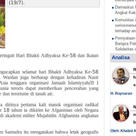
(19/7).
Damaskus 
Angkat Kaki
Komunitas i
seriosmenun
terhadap an
Pernyataan
Bangsa Pale
Solidaritas
eringati Hari Bhakti Adhyaksa Ke-58 dan Ikatan
Anak Pales
Analisa
tentara pe
Rezim Zion
gucapkan selamat hari Bhakti Adhyaksa Ke-58
anak Palest
 Wardan juga berharap dengan kehadiran Nasir
h
Sesi untuk 
ia tenggara organisasi Jamaah Islamiyyah/JI )
s
anak-anak P
unia teroris dapat memberikan pencerahan yang
mengelar
dan terorisme di tanah air.
H. Ruyvaran
Al Nujaba I
 dirinya pertama kali masuk organisasi radikal
Presisi Sud
r 18 tahun ia dikirim ke Afganistan oleh Negara
Hamas Teka
m
di akademi militer Mujahidin Afghanista angkatan
Nasional La
b
Yordania B
Oleh: Khaled 
dengan Sur
m Samudra itu mengatakan bahwa letak geografis