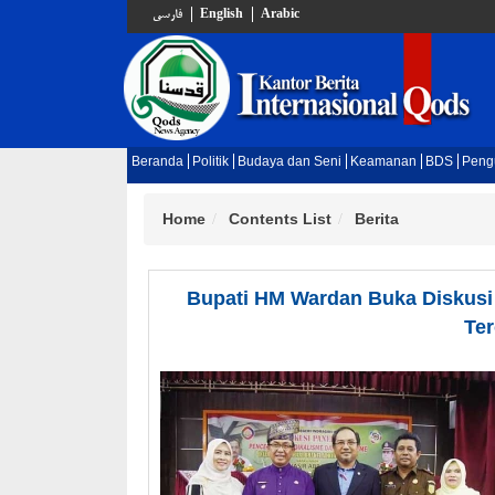
فارسي
English
Arabic
Beranda
Politik
Budaya dan Seni
Keamanan
BDS
Peng
Home
Contents List
Berita
Bupati HM Wardan Buka Diskusi
Te