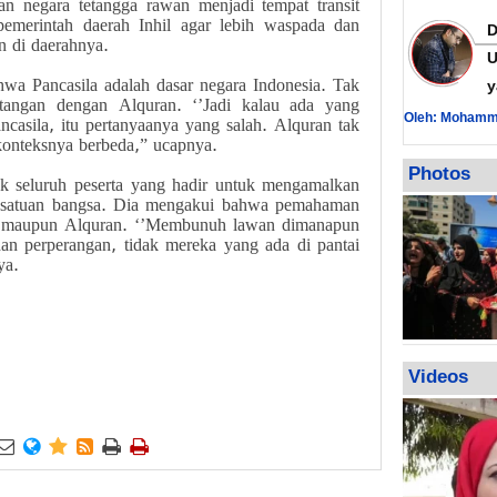
gan negara tetangga rawan menjadi tempat transit
 pemerintah daerah Inhil agar lebih waspada dan
n di daerahnya.
U
wa Pancasila adalah dasar negara Indonesia. Tak
y
ntangan dengan Alquran. ‘’Jadi kalau ada yang
Oleh: Mohamm
asila, itu pertanyaanya yang salah. Alquran tak
konteksnya berbeda,” ucapnya.
Photos
ak seluruh peserta yang hadir untuk mengamalkan
kesatuan bangsa. Dia mengakui bahwa pemahaman
ila maupun Alquran. ‘’Membunuh lawan dimanapun
an perperangan, tidak mereka yang ada di pantai
ya.
Videos





