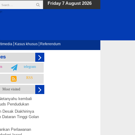
Friday 7 August 2026
timedia
Kasus khusus
Referendum
ges
am
telegram
RSS
Most visited
Netanyahu kembali
 Quds Pendudukan
h Desak Diakhirinya
 Dataran Tinggi Golan
nkan Perlawanan
Hadapi Israel