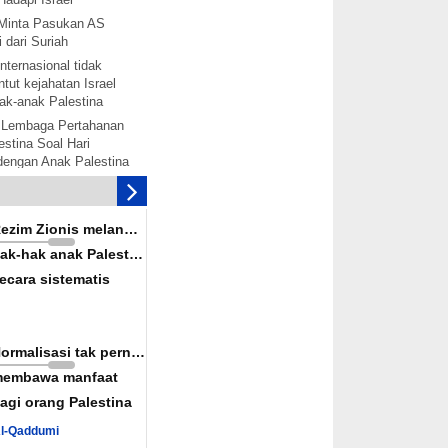
Minta Pasukan AS
 dari Suriah
nternasional tidak
tut kejahatan Israel
ak-anak Palestina
 Lembaga Pertahanan
stina Soal Hari
 dengan Anak Palestina
tina akan bentuk
mbebasan Palestina
is melanggar hak-hak
Rezim Zionis melanggar
ina secara terorganisir
ak-hak anak Palestina
solidaritas dengan
ecara sistematis
alestina akan
rak: Senjata-senjata
ah Diaktifkan
Normalisasi tak pernah
nkan Rekonsiliasi
embawa manfaat
wan Konspirasi Israel
agi orang Palestina
uka Jalur Perdagangan
Al-Qaddumi
iah