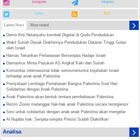
instagram
telegram
twiter
RSS
Lastest News
Most visited
Demo Anti Netanyahu kembali Digelar di Quds Pendudukan
Wakil Suriah Desak Diakhirinya Pendudukan Dataran Tinggi Golan
oleh Israel
Hamas Tekankan Perlawanan Bersenjata Hadapi Israel
Damaskus Minta Pasukan AS Angkat Kaki dari Suriah
Komunitas internasional tidak seriosmenuntut kejahatan Israel
terhadap anak-anak Palestina
Pernyataan Lembaga Pertahanan Bangsa Palestina Soal Hari
Solidaritas dengan Anak Palestina
Anak Palestina akan bentuk tentara pembebasan Palestina
Rezim Zionis melanggar hak-hak anak Palestina secara terorganisir
Sesi untuk solidaritas dengan anak-anak Palestina akan mengelar
Al Nujaba Irak: Senjata-senjata Presisi Sudah Diaktifkan
Hamas Tekankan Rekonsiliasi Nasional Lawan Konspirasi Israel
Analisa
Yordania Buka Jalur Perdagangan dengan Suriah