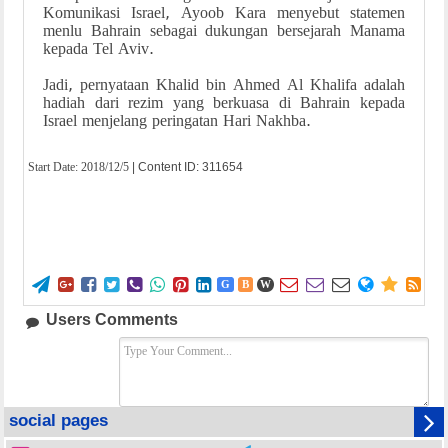
Komunikasi Israel, Ayoob Kara menyebut statemen
menlu Bahrain sebagai dukungan bersejarah Manama
kepada Tel Aviv.
Jadi, pernyataan Khalid bin Ahmed Al Khalifa adalah
hadiah dari rezim yang berkuasa di Bahrain kepada
Israel menjelang peringatan Hari Nakhba.
Start Date:
2018/12/5
| Content ID: 311654















G
B
W
Users Comments
social pages