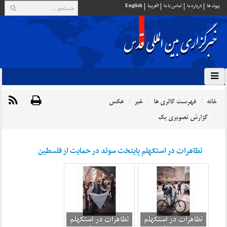
پيوند ها
درباره ما
تماس با ما
العربية
English
خانه
فهرست گالری ها
خبر
عکس
گزارش تصویری یک
تظاهرات در استکهلم پایتخت سوئد در حمایت از فلسطین
تظاهرات در استکهلم
تظاهرات در استکهلم