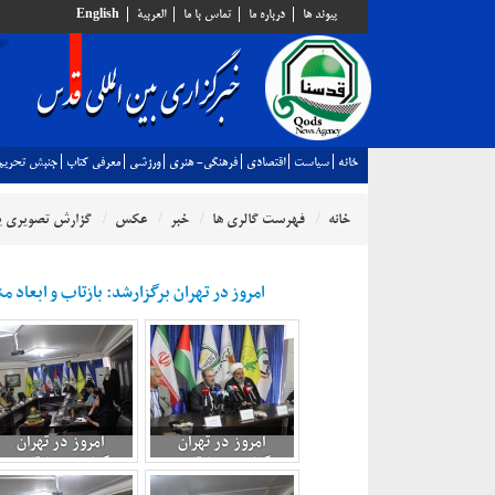
پيوند ها
درباره ما
تماس با ما
العربية
English
خانه
سياست
اقتصادي
فرهنگي- هنري
ورزشي
معرفي كتاب
جنبش تحريم
خانه
فهرست گالری ها
خبر
عکس
گزارش تصویری 
امروز در تهران برگزارشد: بازتاب و ابعاد 
امروز در تهران
امروز در تهران
برگزارشى: بازتاب و
برگزارشى: بازتاب و
ابعاد منطقه ای و بین
ابعاد منطقه ای و بین