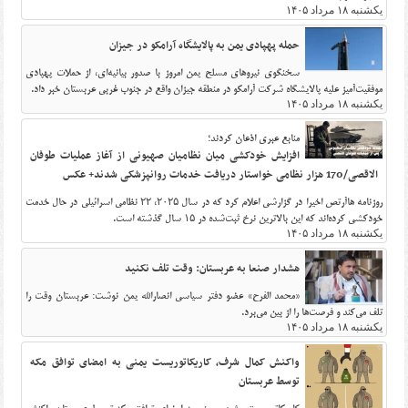
یکشنبه ۱۸ مرداد ۱۴۰۵
حمله پهپادی یمن به پالایشگاه آرامکو در جیزان
سخنگوی نیروهای مسلح یمن امروز با صدور بیانیه‌ای، از حملات پهپادی
موفقیت‌آمیز علیه پالایشگاه شرکت آرامکو در منطقه جیزان واقع در جنوب غربی عربستان خبر داد.
یکشنبه ۱۸ مرداد ۱۴۰۵
منابع عبری اذعان کردند؛
افزایش خودکشی میان نظامیان صهیونی از آغاز عملیات طوفان
الاقصی/170 هزار نظامی خواستار دریافت خدمات روانپزشکی شدند+ عکس
روزنامه هاآرتص اخیرا در گزارشی اعلام کرد که در سال ۲۰۲۵، ۲۲ نظامی اسرائیلی در حال خدمت
خودکشی کرده‌اند که این بالاترین نرخ ثبت‌شده در ۱۵ سال گذشته است.
یکشنبه ۱۸ مرداد ۱۴۰۵
هشدار صنعا به عربستان: وقت تلف نکنید
«محمد الفرح» عضو دفتر سیاسی انصارالله یمن نوشت: عربستان وقت را
تلف می‌کند و فرصت‌ها را از بین می‌برد.
یکشنبه ۱۸ مرداد ۱۴۰۵
واکنش کمال شرف، کاریکاتوریست یمنی به امضای توافق مکه
توسط عربستان