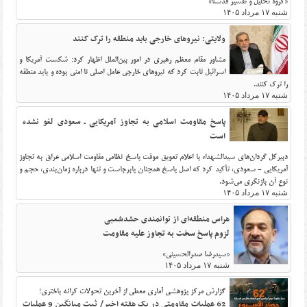
«گروه تحلیل و تفسیر قدسنا»
شنبه ۱۷ مرداد ۱۴۰۵
ولایتی: نیروهای خارجی باید منطقه را ترک کنند
مشاور مقام معظم رهبری در امور بین‌الملل اظهار کرد: شکست آمریکا و
اسرائیل ثابت کرد که نیروهای خارجی عامل اصلی نا امنی بوده و باید منطقه
را ترک کنند.
شنبه ۱۷ مرداد ۱۴۰۵
پاسخ مقاومت اسلامی به تجاوز آمریکایی ـ سعودی لغو نشده
است
دبیرکل گردان‌های سیدالشهداء با اعلام تعویق موقت پاسخ نظامی مقاومت اسلامی عراق به تجاوز
آمریکایی - سعودی، تأکید کرد که اصل پاسخ همچنان پابرجاست و تنها درباره زمان‌بندی، حجم و
نوع آن بازنگری می‌شود.
شنبه ۱۷ مرداد ۱۴۰۵
هراس منطقه‌ای از توانمندی حشدشعبی
لزوم پاسخ سخت به تجاوز علیه مقاومت
«سیدرضا صدرالحسینی»
شنبه ۱۷ مرداد ۱۴۰۵
گزارش مرکز پژوهشی آماری معطی از آخرین تحولات کرانه باختری؛
62 عملیات مقاومتی در یک هفته اخیر/ ثبت میانگین 9 عملیات