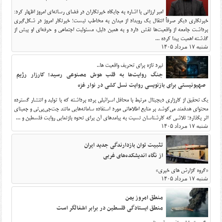
امیر ارزانی با اشاره به جایگاه خبرنگاران در فضای رسانه‌ای امروز اظهار کرد:
خبرنگاری دیگر صرفاً انتقال یک رویداد از میدان به مخاطب نیست؛ خبرنگار امروز در شکل‌گیری
برداشت جامعه از واقعیت‌ها نقش دارد و به همین دلیل، مسئولیت اجتماعی و حرفه‌ای او بیش از
گذشته اهمیت پیدا کرده ...
شنبه ۱۷ مرداد ۱۴۰۵
نبرد تازه برای تحریف واقعیت ها..
جنگ روایت‌ها به قلب هوش مصنوعی رسید؛ کارزار رژیم
صهیونیستی برای بازنویسی روایت نسل کشی در نوار غزه
یک تحقیق از کارزاری دیجیتال مرتبط با محافل اسرائیلی پرده برداشته که با تولید و انتشار گسترده
محتوای هدفمند می‌کوشد بر منابع اطلاعاتی مورد استفاده سامانه‌هایی مانند چت‌جی‌پی‌تی و جمینای
اثر بگذارد؛ تلاشی که کارشناسان نسبت به پیامدهای آن برای نحوه بازنمایی روایت فلسطین و ...
شنبه ۱۷ مرداد ۱۴۰۵
تثبیت توان بازدارندگی جدید ایران
از نگاه اندیشکده‌های غربی
«گروه گزارش های خبری»
شنبه ۱۷ مرداد ۱۴۰۵
منطق امروز یمن
منطق ایستادگی فلسطین در برابر اشغالگر است