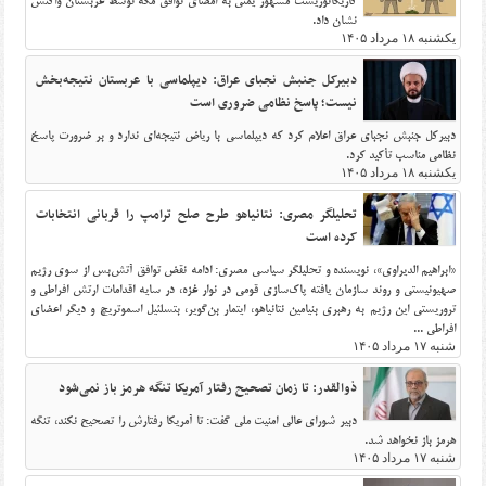
کاریکاتوریست مشهور یمنی به امضای توافق مکه توسط عربستان واکنش
نشان داد.
یکشنبه ۱۸ مرداد ۱۴۰۵
دبیرکل جنبش نجبای عراق: دیپلماسی با عربستان نتیجه‌بخش
نیست؛ پاسخ نظامی ضروری است
دبیرکل جنبش نجبای عراق اعلام کرد که دیپلماسی با ریاض نتیجه‌ای ندارد و بر ضرورت پاسخ
نظامی مناسب تأکید کرد.
یکشنبه ۱۸ مرداد ۱۴۰۵
تحلیلگر مصری: نتانیاهو طرح صلح ترامپ را قربانی انتخابات
کرده است
«ابراهیم الدیراوی»، نویسنده و تحلیلگر سیاسی مصری: ادامه نقض توافق آتش‌بس از سوی رژیم
صهیونیستی و روند سازمان ‌یافته پاک‌سازی قومی در نوار غزه، در سایه اقدامات ارتش افراطی و
تروریستی این رژیم به رهبری بنیامین نتانیاهو، ایتمار بن‌گویر، بتسلئیل اسموتریچ و دیگر اعضای
افراطی ...
شنبه ۱۷ مرداد ۱۴۰۵
ذوالقدر: تا زمان تصحیح رفتار آمریکا تنگه هرمز باز نمی‌شود
دبیر شورای عالی امنیت ملی گفت: تا آمریکا رفتارش را تصحیح نکند، تنگه
هرمز باز نخواهد شد.
شنبه ۱۷ مرداد ۱۴۰۵