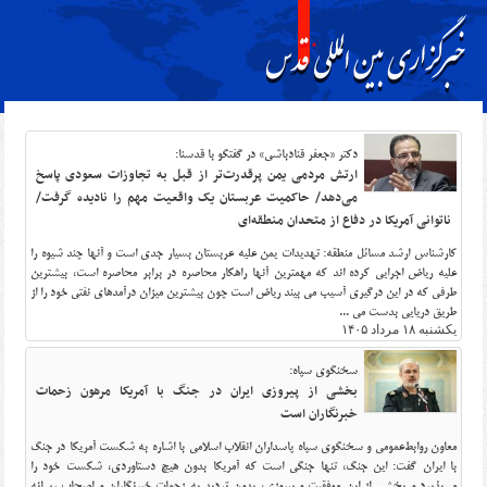
دکتر «جعفر قنادباشی» در گفتگو با قدسنا:
ارتش مردمی یمن پرقدرت‌تر از قبل به تجاوزات سعودی پاسخ
می‌دهد/ حاکمیت عربستان یک واقعیت مهم را نادیده گرفت/
ناتوانی آمریکا در دفاع از متحدان منطقه‌ای
کارشناس ارشد مسائل منطقه: تهدیدات یمن علیه عربستان بسیار جدی است و آنها چند شیوه را
علیه ریاض اجرایی کرده اند که مهمترین آنها راهکار محاصره در برابر محاصره است، بیشترین
طرفی که در این درگیری آسیب می بیند ریاض است چون بیشترین میزان درآمدهای نفتی خود را از
طریق دریایی بدست می ...
یکشنبه ۱۸ مرداد ۱۴۰۵
سخنگوی سپاه:
بخشی از پیروزی ایران در جنگ با آمریکا مرهون زحمات
خبرنگاران است
معاون روابط‌عمومی و سخنگوی سپاه پاسداران انقلاب اسلامی با اشاره به شکست آمریکا در جنگ
با ایران گفت: این جنگ، تنها جنگی است که آمریکا بدون هیچ دستاوردی، شکست خود را
می‌پذیرد و بخشی از این موفقیت و پیروزی، بدون تردید به زحمات خبرنگاران و اصحاب رسانه