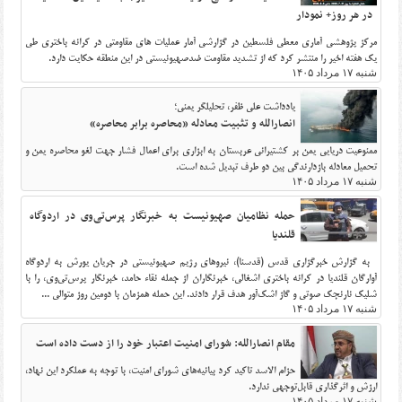
در هر روز+ نمودار
مرکز پژوهشی آماری معطی فلسطین در گزارشی آمار عملیات های مقاومتی در کرانه باختری طی
یک هفته اخیر را منتشر کرد که از تشدید مقاومت ضدصهیونیستی در این منطقه حکایت دارد.
شنبه ۱۷ مرداد ۱۴۰۵
یادداشت علی ظفر، تحلیلگر یمنی؛
انصارالله و تثبیت معادله «محاصره برابر محاصره»
ممنوعیت دریایی یمن بر کشتیرانی عربستان به ابزاری برای اعمال فشار جهت لغو محاصره یمن و
تحمیل معادله بازدارندگی بین دو طرف تبدیل شده است.
شنبه ۱۷ مرداد ۱۴۰۵
حمله نظامیان صهیونیست به خبرنگار پرس‌تی‌وی در اردوگاه
قلندیا
به گزارش خبرگزاری قدس (قدسنا)، نیروهای رژیم صهیونیستی در جریان یورش به اردوگاه
آوارگان قلندیا در کرانه باختری اشغالی، خبرنگاران از جمله نقاء حامد، خبرنگار پرس‌تی‌وی، را با
شلیک نارنجک صوتی و گاز اشک‌آور هدف قرار دادند. این حمله همزمان با دومین روز متوالی ...
شنبه ۱۷ مرداد ۱۴۰۵
مقام انصارالله: شورای امنیت اعتبار خود را از دست داده است
حزام الاسد تاکید کرد بیانیه‌های شورای امنیت، با توجه به عملکرد این نهاد،
ارزش و اثرگذاری قابل‌توجهی ندارد.
شنبه ۱۷ مرداد ۱۴۰۵