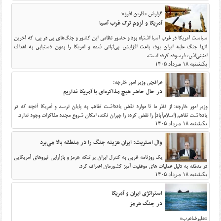
گزارش «فارین افرز»؛
آمریکا و لزوم ترک غرب آسیا
سیاست آمریکا در غرب آسیا اشتباه بود و حضور نظامی این کشور و جنگ‌های پی در پی، که آخرین
آنها جنگ علیه ایران بود، باعث افزایش بی‌ثباتی شده و آمریکا را بدون دستیابی به اهداف
امنیتی‌اش، فرسوده کرده است.
یکشنبه ۱۸ مرداد ۱۴۰۵
عراقچی وزیر امور خارجه:
در حال حاضر هیچ مذاکره‌ای با آمریکا نداریم
وزیر امور خارجه: از نظر ما تا موارد نقض یادداشت تفاهم به پایان نرسد و آمریکا آنچه که در
یادداشت تفاهم (اسلام‌آباد) را نقض کرده را جبران نکند، امکان شروع مجدد مذاکرات وجود ندارد.
یکشنبه ۱۸ مرداد ۱۴۰۵
وال استریت: ایران هزینه جنگ را در منطقه بالا می‌برد
یک روزنامه غربی به کنترل ایران بر تنگه هرمز و بازآرایی نیروهای آمریکایی
در منطقه به دلیل عملیات های موفقیت آمیز کشورمان اعتراف کرد.
یکشنبه ۱۸ مرداد ۱۴۰۵
استراتژی ایران و آمریکا
در جنگ هرمز
«علیرضاعرب»