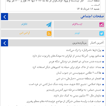
منطقه است. آمار ثبت‌شده از ورود گردشگران در ماه مه ۲۰۲۶ تنها ۶۴ هزار و ۴۰۰ نفر بوده
است. ...
شنبه ۱۶ خرداد ۱۴۰۵
صفحات اجتماعی
اینستاگرام
تلگرام
توییتر
آر اس اس
آخرین اخبار
پربازدیدترین
پول‌دارها “اسرائیل” را ترک می‌کنند
سناتور روس: آمریکا بیشتر از اوکراین به موشک‌های پاتریوت نیاز دارد
شنیده شدن صدای دو انفجار در نزدیکی تنگه هرمز
بغداد: نباید از خاک عراق برای حمله به کشورهای دیگر استفاده کرد
هلاکت ۲ نظامی صهیونیستی در جنوب لبنان
انفجار در منطقه صنعتی «جبل‌علی» در دبی
جهاد اسلامی: تشییع 112 شهید، سند زنده جنگ نسل‌کشی در غزه است
جنبش حماس: به توافقات مرحله دوم آتش‌بس پایبندیم
سازمان ملل: ۲۲ میلیون یمنی به کمک نیاز دارند
حمایت هیئت رئیسه مجلس خبرگان از مواضع عزتمندانه مقام معظم رهبری