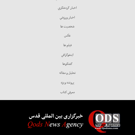
اخبار گردشگري
اخبار ورزشي
شخصيت ها
عكس
فيلم ها
اينفوگرافي
گفتگوها
تحليل و مقاله
پرونده ويژه
معرفي كتاب
خبرگزاری بین المللی قدس