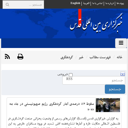
پيوند ها
درباره ما
تماس با ما
العربية
English
خانه
فهرست مطالب
خبر
گردشگری
خروجی
RSS
سقوط ۸۳ درصدی آمار گردشگری رژیم صهیونیستی در ماه مه
۲۰۲۶
به گزارش خبرگزاری قدس (قدسنا)، گزارش‌های رسمی از وضعیت بحرانی صنعت گردشگری در
فلسطین اشغالی حکایت دارد و آمارها نشان‌دهنده افتی شدید در ورود مسافران خارجی به این