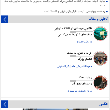
بیانیه کمیته حمایت از انقلاب اسلامی مردم فلسطین ریاست جمهوری به مناسبت سالروز شهادت
هنیه
رسانه صهیونیستی: ترامپ نگران بازار انرژی و اقتصاد است
تحلیل و مقاله
ناکامی عربستان در ائتلاف دریایی
بیانیه‌های کشورها بدون کشتی
«روزنامه البنا»
کرانه باختری به سمت
انفجار بزرگ
«عبدالناصر مکی» تحلیلگر فلسطینی
روایت جنگ
و دستاورد‌های آن
سردار «محمدرضا نقدی»
عکس