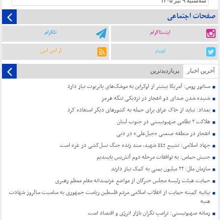
سه‌شنبه ۹ تیر ۱۴۰۵
صفحات اجتماعی
اینستاگرام
تلگرام
توییتر
آر اس اس
آخرین اخبار
پربازدیدترین
سناتور روس: آمریکا بیشتر از اوکراین به موشک‌های پاتریوت نیاز دارد
شنیده شدن صدای دو انفجار در نزدیکی تنگه هرمز
بغداد: نباید از خاک عراق برای حمله به کشورهای دیگر استفاده کرد
هلاکت ۲ نظامی صهیونیستی در جنوب لبنان
انفجار در منطقه صنعتی «جبل‌علی» در دبی
جهاد اسلامی: تشییع 112 شهید، سند زنده جنگ نسل‌کشی در غزه است
جنبش حماس: به توافقات مرحله دوم آتش‌بس پایبندیم
سازمان ملل: ۲۲ میلیون یمنی به کمک نیاز دارند
حمایت هیئت رئیسه مجلس خبرگان از مواضع عزتمندانه مقام معظم رهبری
بیانیه کمیته حمایت از انقلاب اسلامی مردم فلسطین ریاست جمهوری به مناسبت سالروز شهادت
هنیه
رسانه صهیونیستی: ترامپ نگران بازار انرژی و اقتصاد است