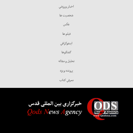
اخبار ورزشي
شخصيت ها
عكس
فيلم ها
اينفوگرافي
گفتگوها
تحليل و مقاله
پرونده ويژه
معرفي كتاب
خبرگزاری بین المللی قدس